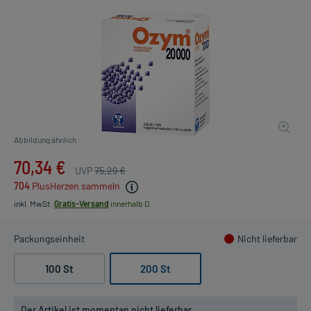
Abbildung ähnlich
70,34 €
UVP
75,29 €
704
PlusHerzen sammeln
inkl. MwSt.
Gratis-Versand
innerhalb D.
Packungseinheit
Nicht lieferbar
100 St
200 St
Der Artikel ist momentan nicht lieferbar.