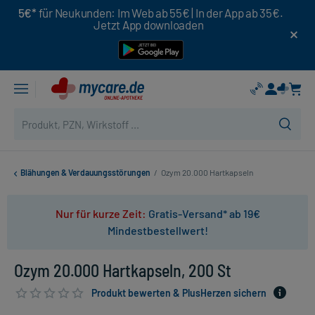
5€*
für Neukunden: Im Web ab 55€ | In der App ab 35€.
Jetzt App downloaden
Blähungen & Verdauungsstörungen
/
Ozym 20.000 Hartkapseln
Nur für kurze Zeit:
Gratis-Versand* ab 19€
Mindestbestellwert!
Ozym 20.000 Hartkapseln, 200 St
Produkt bewerten & PlusHerzen sichern