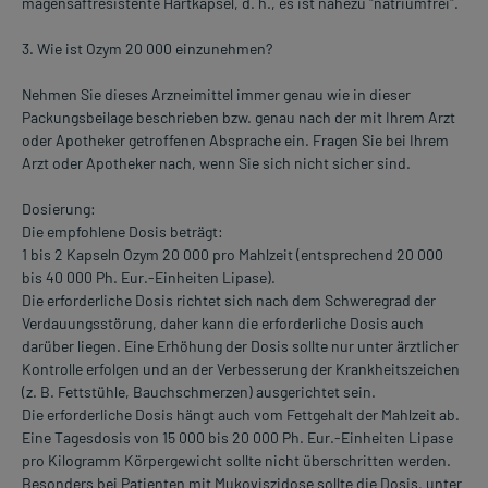
magensaftresistente Hartkapsel, d. h., es ist nahezu "natriumfrei".
3. Wie ist Ozym 20 000 einzunehmen?
Nehmen Sie dieses Arzneimittel immer genau wie in dieser
Packungsbeilage beschrieben bzw. genau nach der mit Ihrem Arzt
oder Apotheker getroffenen Absprache ein. Fragen Sie bei Ihrem
Arzt oder Apotheker nach, wenn Sie sich nicht sicher sind.
Dosierung:
Die empfohlene Dosis beträgt:
1 bis 2 Kapseln Ozym 20 000 pro Mahlzeit (entsprechend 20 000
bis 40 000 Ph. Eur.-Einheiten Lipase).
Die erforderliche Dosis richtet sich nach dem Schweregrad der
Verdauungsstörung, daher kann die erforderliche Dosis auch
darüber liegen. Eine Erhöhung der Dosis sollte nur unter ärztlicher
Kontrolle erfolgen und an der Verbesserung der Krankheitszeichen
(z. B. Fettstühle, Bauchschmerzen) ausgerichtet sein.
Die erforderliche Dosis hängt auch vom Fettgehalt der Mahlzeit ab.
Eine Tagesdosis von 15 000 bis 20 000 Ph. Eur.-Einheiten Lipase
pro Kilogramm Körpergewicht sollte nicht überschritten werden.
Besonders bei Patienten mit Mukoviszidose sollte die Dosis, unter