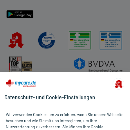
Wirkstoff
Pankreas-Pulver vom Schwein
195,2 mg
Barrierefreiheitserklärung
20000 PhEur.-
Wirkstoff
Triacylglycerollipase
Einheiten
mindestens
Wirkstoff
Amylase
15000 PhEur.-
Einheiten
mindestens
Wirkstoff
Proteasen
900 PhEur.-
Einheiten
Hilfsstoff
Cellulose, mikrokristalline
+
Hilfsstoff
Crospovidon
+
Hilfsstoff
Siliciumdioxid, hochdisperses
+
Hilfsstoff
Magnesium stearat
+
Methacrylsäure-Ethylacrylat-
Hilfsstoff
+
Copolymer (1:1) Dispersion 30%
Datenschutz- und Cookie-Einstellungen
Hilfsstoff
Triethylcitrat
+
Hilfsstoff
Talkum
+
Hilfsstoff
Simeticon-Emulsion
+
Wir verwenden Cookies um zu erfahren, wann Sie unsere Webseite
Hilfsstoff
Simeticon
+
besuchen und wie Sie mit uns interagieren, um Ihre
Hilfsstoff
Methylcellulose
+
Nutzererfahrung zu verbessern. Sie können Ihre Cookie-
Alle Preise gelten inkl. MwSt., ggf. zzgl. Versandkosten