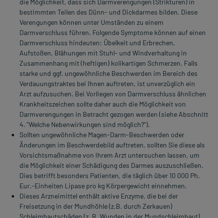
die Möglichkeit, dass sich Darmverengungen (Strikturen) in
bestimmten Teilen des Dünn- und Dickdarmes bilden. Diese
Verengungen können unter Umständen zu einem
Darmverschluss führen. Folgende Symptome können auf einen
Darmverschluss hindeuten: Übelkeit und Erbrechen,
Aufstoßen, Blähungen mit Stuhl- und Windverhaltung in
Zusammenhang mit (heftigen) kolikartigen Schmerzen. Falls
starke und ggf. ungewöhnliche Beschwerden im Bereich des
Verdauungstraktes bei Ihnen auftreten, ist unverzüglich ein
Arzt aufzusuchen. Bei Vorliegen von Darmverschluss ähnlichen
Krankheitszeichen sollte daher auch die Möglichkeit von
Darmverengungen in Betracht gezogen werden (siehe Abschnitt
4. "Welche Nebenwirkungen sind möglich?").
Sollten ungewöhnliche Magen-Darm-Beschwerden oder
Änderungen im Beschwerdebild auftreten, sollten Sie diese als
Vorsichtsmaßnahme von Ihrem Arzt untersuchen lassen, um
die Möglichkeit einer Schädigung des Darmes auszuschließen.
Dies betrifft besonders Patienten, die täglich über 10 000 Ph.
Eur.-Einheiten Lipase pro kg Körpergewicht einnehmen.
Dieses Arzneimittel enthält aktive Enzyme, die bei der
Freisetzung in der Mundhöhle (z.B. durch Zerkauen)
Schleimhautschäden (z. B. Wunden in der Mundschleimhaut)