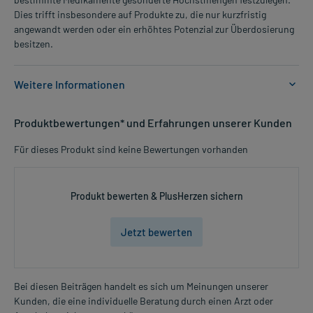
Dies trifft insbesondere auf Produkte zu, die nur kurzfristig
angewandt werden oder ein erhöhtes Potenzial zur Überdosierung
besitzen.
Weitere Informationen
Anwendungsgebiete:
Produktbewertungen* und Erfahrungen unserer Kunden
- Funktionsstörungen der Bauchspeicheldrüse und dadurch
bedingte Verdauungsprobleme
Für dieses Produkt sind keine Bewertungen vorhanden
Dosierung und Anwendungshinweise:
Art der Anwendung?
Produkt bewerten & PlusHerzen sichern
Nehmen Sie das Arzneimittel mit Flüssigkeit (z.B. 1 Glas Wasser)
ein. Zur Erleichterung der Einnahme können Sie die Kapsel öffnen
Jetzt bewerten
und nur den Inhalt unzerkaut schlucken. Achten Sie auf die
unzerkaute Einnahme und auf eine reichliche Flüssigkeitszufuhr.
Dauer der Anwendung?
Bei diesen Beiträgen handelt es sich um Meinungen unserer
Sie richtet sich nach der Art der Beschwerden und/oder dem
Kunden, die eine individuelle Beratung durch einen Arzt oder
Mehr anzeigen
Verlauf der Erkrankung. Sie sollte deshalb in Absprache mit Ihrem