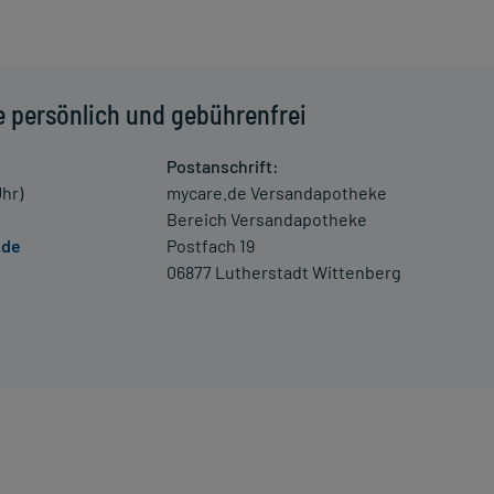
u niedrigem Blutdruck kommen. Setzen Sie sich bei dem
m Arzt in Verbindung.
 Kleinkindern und älteren Menschen auf eine gewissenhafte
e persönlich und gebührenfrei
oder Apotheker nach etwaigen Auswirkungen oder
Postanschrift:
Uhr)
mycare.de Versandapotheke
ngaben der Packungsbeilage abweichen. Da der Arzt sie
Bereich Versandapotheke
 daher nach seinen Anweisungen anwenden.
.de
Postfach 19
06877 Lutherstadt Wittenberg
eimittel darf nicht angewendet werden.