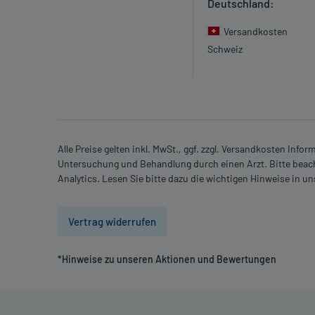
Deutschland:
- Müdigkeit
- Hitzewallung
Versandkosten
- Muskelstarre
Schweiz
- Flüchtige, spontane Hautrötung der Wangen mit Hi
- Anämie (Blutarmut)
- Verminderte Zahl an Blutplättchen (Thrombozytope
- Verminderte Zahl an weißen Blutkörperchen (Lymp
- Verminderter Kaliumgehalt im Blut (Hypokaliämie)
- Erniedrigter Magnesiumspiegel im Blut (Hypomagn
Alle Preise gelten inkl. MwSt., ggf. zzgl. Versandkosten Info
Untersuchung und Behandlung durch einen Arzt. Bitte beach
- Missempfindungen
Analytics. Lesen Sie bitte dazu die wichtigen Hinweise in u
- Anfallartiger, schmerzhafter Muskelkrampf (Tetani
- Kopfschmerzen
- Schlaflosigkeit
Vertrag widerrufen
- Schläfrigkeit
- Bindehautentzündung
*Hinweise zu unseren Aktionen und Bewertungen
- Bluthochdruck
- Übelkeit
- Erbrechen