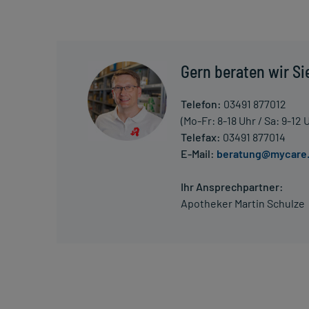
anfallartigen, schmerzhaften Muskelkrämpfen und z
Verdacht auf eine Überdosierung umgehend mit eine
Generell gilt: Achten Sie vor allem bei Säuglingen,
Gern beraten wir Si
Dosierung. Im Zweifelsfalle fragen Sie Ihren Arzt 
Vorsichtsmaßnahmen.
Telefon:
03491 877012
(Mo-Fr: 8-18 Uhr / Sa: 9-12 
Eine vom Arzt verordnete Dosierung kann von den A
Telefax:
03491 877014
individuell abstimmt, sollten Sie das Arzneimittel
E-Mail:
beratung@mycare
Ihr Ansprechpartner:
Gegenanzeigen:
Apotheker Martin Schulze
Was spricht gegen eine Anwendung?
- Überempfindlichkeit gegen die Inhaltsstoffe
Welche Altersgruppe ist zu beachten?
- Kinder und Jugendliche unter 18 Jahren: Das Arzn