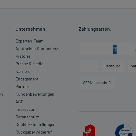
erzeitigen Erkenntnissen nicht angewendet werden.
en Erkenntnissen abgeraten. Eventuell ist ein Abstillen in
Unternehmen:
Zahlungsarten:
Experten-Team
 verordnet worden, sprechen Sie mit Ihrem Arzt oder
Apotheken Kompetenz
in, als das Risiko, das die Anwendung bei einer
Historie
Presse & Media
Rechnung
Vo
Karriere
Engagement
n?
SEPA-Lastschrift
Partner
en
Kundenbewertungen
AGB
Impressum
Datenschutz
Cookie-Einstellungen
Rückgabe/Widerruf