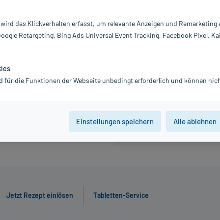
328,25 €
 wird das Klickverhalten erfasst, um relevante Anzeigen und Remarketing
inkl. MwSt.
Gratis-Versand
innerhalb D.
Google Retargeting, Bing Ads Universal Event Tracking, Facebook Pixel, Ka
kies
1 St
4 St
d für die Funktionen der Webseite unbedingt erforderlich und können nich
Der Artikel ist momentan nicht
Beratung für Produktalternat
Einstellungen speichern
Alle ablehnen
Jetzt Rezept einlösen
Tabletten-Service