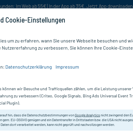
unden: Im Web ab 55€ | In der App ab 35€. Jetzt App downloade
d Cookie-Einstellungen
es um zu erfahren, wann Sie unsere Webseite besuchen und wie
e Nutzererfahrung zu verbessern. Sie können Ihre Cookie-Einste
nlösen
Rezeptur
Aktion %
en:
Datenschutzerklärung
Impressum
CELL 3MG/ML 30MG
s können wir Besuche und Trafficquellen zählen, um die Leistung unsere
 4X1 St
PAMIDRO-cell 3 mg/ml 30mg Konz.z
fahrung zu verbessern (Criteo, Google Signals, Bing Ads Universal Event 
ial Plugin).
Darreichung:
In
Inhalt:
4X
arauf hin, dass die Datenschutzbestimmungen von
Google Analytics
nicht zwingend den E
PZN:
13
n gem. EU-DSGVO genügen und ein Datentransfer in Drittstaaten bzw. die USA nicht ausg
Hersteller:
A
 Daten dort verarbeitet werden, kann nicht geprüft und nachvollzogen werden.