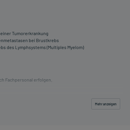
 einer Tumorerkrankung
enmetastasen bei Brustkrebs
ebs des Lymphsystems (Multiples Myelom)
ch Fachpersonal erfolgen.
schwerde und/oder Dauer der Erkrankung und wird deshalb
Mehr anzeigen
rten Kalziumgehalt im Blut mit Missempfindungen,