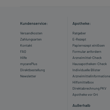
Was ist mit Schwangerschaft und Stillzeit?
- Schwangerschaft: Das Arzneimittel sollte nach d
- Stillzeit: Von einer Anwendung wird nach derzeitig
Erwägung zu ziehen.
Kundenservice:
Apotheke:
Versandkosten
Ratgeber
Ist Ihnen das Arzneimittel trotz einer Gegenanzeige
Zahlungsarten
E-Rezept
Apotheker. Der therapeutische Nutzen kann höher se
Kontakt
Papierrezept einlösen
Gegenanzeige in sich birgt.
FAQ
Formular anfordern
Hilfe
Arzneimittel-Check
Nebenwirkungen:
mycarePlus
Hausapotheken-Check
Welche unerwünschten Wirkungen können auftrete
Direktbestellung
Individuelle Blister
Newsletter
Arzneimittelinformation
- Verminderter Kalziumgehalt im Blut (Hypokalzämie)
Hilfsmittelbox
- Phosphatmangel
Direktabrechnung PKV
- Fieber
Apotheke vor Ort
- Grippeartige Erkrankung
- Unwohlsein
Außerhalb
- Schüttelfrost