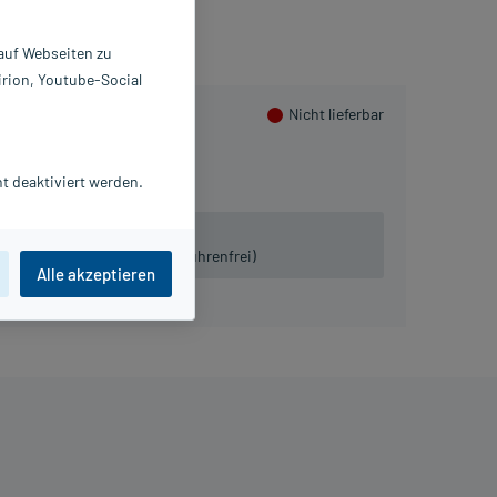
 auf Webseiten zu
irion, Youtube-Social
Nicht lieferbar
t deaktiviert werden.
 lieferbar.
iven:
Tel. 03491-8770120 (gebührenfrei)
Alle akzeptieren