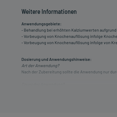
Weitere Informationen
Anwendungsgebiete:
- Behandlung bei erhöhten Kalziumwerten aufgrund
- Vorbeugung von Knochenauflösung infolge Knoch
- Vorbeugung von Knochenauflösung infolge von Kr
Dosierung und Anwendungshinweise:
Art der Anwendung?
Nach der Zubereitung sollte die Anwendung nur dur
Dauer der Anwendung?
Die Anwendungsdauer richtet sich nach Art der Be
nur von Ihrem Arzt bestimmt.
Überdosierung?
Bei einer Überdosierung kann es zu einem verminde