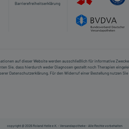
Barrierefreiheitserklärung
tzegefühl (Flush)
nie)
hozytopenie)
esiämie)
rmationen auf dieser Website werden ausschließlich für informative Zwecke z
ten Sie, dass hierdurch weder Diagnosen gestellt noch Therapien eingele
nserer Datenschutzerklärung. Für den Widerruf einer Bestellung nutzen Sie
e)
copyright @ 2026 Roland Helle e.K. - Versandapotheke - Alle Rechte vorbehalten