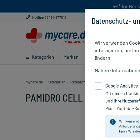
5€*
für Neuk
Hotline 03491-877012
Datenschutz- un
Wir verwenden Cooki
interagieren, um Ihr
Kategorien
Marken
Ratgeber
E-Rezept ei
ändern.
Nähere Information
mycare.de
/
Kategorien
/
Rezeptpflichtige Medikamente
/
PAMIDRO 
Google Analytics
Mit diesen Cookie
PAMIDRO CELL 3MG/ML 30MG,
und Ihre Nutzerer
Pixel, Youtube-Soc
Wir weisen d
Anforderunge
kann. Wie die