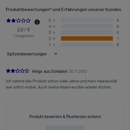
Anwendungsgebiete:
Produktbewertungen* und Erfahrungen unserer Kunden
- Anlagebedingter Haarausfall bei Mann und Frau
2.0
5
0
4
0
Dosierung und Anwendungshinweise:
2,0 / 5
3
0
Erwachsene
1 insgesamt
2
1
3 ml
1
0
1-mal täglich
abends
Die Gesamtdosis sollte nicht ohne Rücksprache mit einem Arzt
oder Apotheker überschritten werden.
2.0
Helga aus Schladen
30.11.2012
Ich nehme das Produkt schon viele Jahre und mein Haarausfall
Art der Anwendung?
Mehr anzeigen
war sofort vorbei. Auch meine Haare wurden wieder dichter.
Tropfen Sie das Arzneimittel auf die Kopfhaut auf. Führen Sie dazu
den Applikator etwa 1 Minute lang gleichmäßig in
Streichbewegungen auf der Kopfhaut entlang.
Dauer der Anwendung?
Produkt bewerten & PlusHerzen sichern
Ohne ärztlichen Rat sollten Sie das Arzneimittel nicht länger als 1
Jahr anwenden.