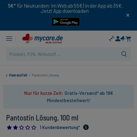
5€*
für Neukunden: Im Web ab 55€ | In der App ab 35€.
Jetzt App downloaden
Haarausfall
/
Pantostin Lösung
Nur für kurze Zeit:
Gratis-Versand* ab 19€
Mindestbestellwert!
Pantostin Lösung, 100 ml
2.0
1 Kundenbewertung*