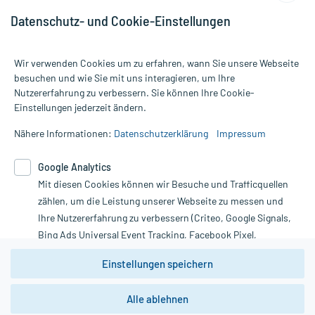
www.merztherapeutics.com Bearbeitungsstand: 24.11.2021
Datenschutz- und Cookie-Einstellungen
Wir verwenden Cookies um zu erfahren, wann Sie unsere Webseite
besuchen und wie Sie mit uns interagieren, um Ihre
Nutzererfahrung zu verbessern. Sie können Ihre Cookie-
Alle Preise gelten inkl. MwSt., ggf. zzgl. Versandkosten
Einstellungen jederzeit ändern.
Informationen auf dieser Website werden ausschließlich für
informative Zwecke zur Verfügung gestellt. Sie ersetzen keinesfalls
Nähere Informationen:
Datenschutzerklärung
Impressum
die Untersuchung und Behandlung durch einen Arzt. Bitte
beachten Sie, dass hierdurch weder Diagnosen gestellt noch
Google Analytics
Therapien eingeleitet werden können. | Diese Webseite benutzt
Mit diesen Cookies können wir Besuche und Trafficquellen
Google Analytics. Lesen Sie bitte dazu die wichtigen Hinweise in
unserer Datenschutzerklärung. Für den Widerruf einer Bestellung
zählen, um die Leistung unserer Webseite zu messen und
nutzen Sie das Formular:
Ihre Nutzererfahrung zu verbessern (Criteo, Google Signals,
Bing Ads Universal Event Tracking, Facebook Pixel,
Vertrag widerrufen
Youtube-Social Plugin).
Einstellungen speichern
Wir weisen darauf hin, dass die
Datenschutzbestimmungen von
Google Analytics
nicht
Alle ablehnen
*Hinweise zu unseren Aktionen und Bewertungen
zwingend den Europäischen Anforderungen gem. EU-
DSGVO genügen und ein Datentransfer in Drittstaaten bzw.