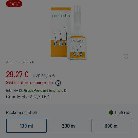
-14%*
Abbildung ähnlich
29,27 €
UVP
34,14 €
293
PlusHerzen sammeln
inkl. MwSt.
Gratis-Versand
innerhalb D.
Grundpreis: 292,70 € / l
Packungseinheit
Lieferbar
100 ml
200 ml
300 ml