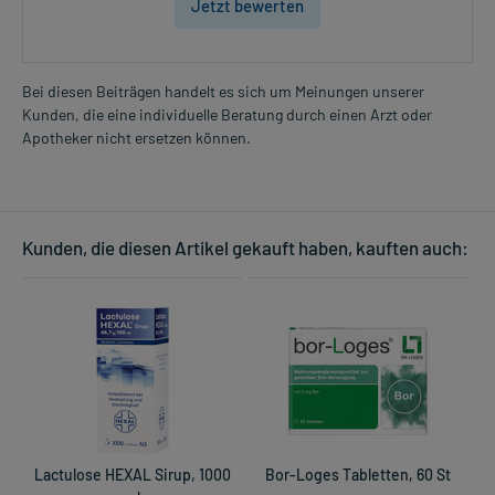
Jetzt bewerten
Überdosierung?
Wird das Arzneimittel wie beschrieben angewendet, sind keine
Überdosierungserscheinungen bekannt. Im Zweifelsfall wenden
Bei diesen Beiträgen handelt es sich um Meinungen unserer
Sie sich an Ihren Arzt.
Kunden, die eine individuelle Beratung durch einen Arzt oder
Apotheker nicht ersetzen können.
Generell gilt: Achten Sie vor allem bei Säuglingen, Kleinkindern und
älteren Menschen auf eine gewissenhafte Dosierung. Im
Zweifelsfalle fragen Sie Ihren Arzt oder Apotheker nach etwaigen
Auswirkungen oder Vorsichtsmaßnahmen.
Kunden, die diesen Artikel gekauft haben, kauften auch:
Eine vom Arzt verordnete Dosierung kann von den Angaben der
Packungsbeilage abweichen. Da der Arzt sie individuell abstimmt,
sollten Sie das Arzneimittel daher nach seinen Anweisungen
anwenden.
Gegenanzeigen:
Was spricht gegen eine Anwendung?
- Überempfindlichkeit gegen die Inhaltsstoffe
Lactulose HEXAL Sirup, 1000
Bor-Loges Tabletten, 60 St