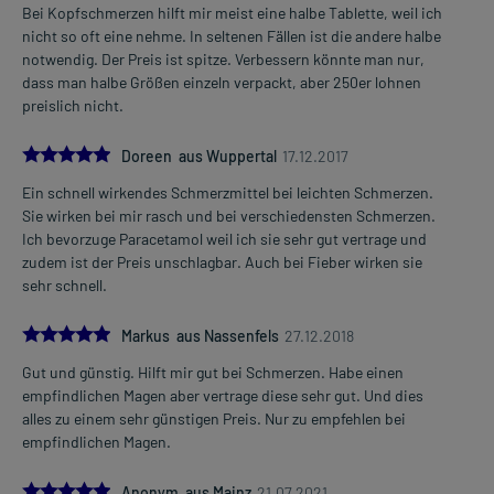
1/2 Tablette
Bei Kopfschmerzen hilft mir meist eine halbe Tablette, weil ich
1-6 mal täglich (max. 3 Tabletten pro Tag)
nicht so oft eine nehme. In seltenen Fällen ist die andere halbe
im Abstand von 4-6 Stunden, unabhängig von der Mahlzeit
notwendig. Der Preis ist spitze. Verbessern könnte man nur,
dass man halbe Größen einzeln verpackt, aber 250er lohnen
Kinder von 11-12 Jahren mit 33-43 kg Körpergewicht
preislich nicht.
1 Tablette
1-4 mal täglich
5.0
Doreen aus Wuppertal
17.12.2017
im Abstand von 6 Stunden, unabhängig von der Mahlzeit
Ein schnell wirkendes Schmerzmittel bei leichten Schmerzen.
Sie wirken bei mir rasch und bei verschiedensten Schmerzen.
Jugendliche ab 12 Jahren und Erwachsene ab 43 kg Körpergewicht
Ich bevorzuge Paracetamol weil ich sie sehr gut vertrage und
1-2 Tabletten
zudem ist der Preis unschlagbar. Auch bei Fieber wirken sie
1-4 mal täglich
sehr schnell.
im Abstand von 6 Stunden, unabhängig von der Mahlzeit
5.0
Markus aus Nassenfels
27.12.2018
Die Gesamtdosis sollte nicht ohne Rücksprache mit einem Arzt
oder Apotheker überschritten werden.
Gut und günstig. Hilft mir gut bei Schmerzen. Habe einen
empfindlichen Magen aber vertrage diese sehr gut. Und dies
Art der Anwendung?
alles zu einem sehr günstigen Preis. Nur zu empfehlen bei
Nehmen Sie das Arzneimittel unzerkaut mit Flüssigkeit (z.B. 1 Glas
empfindlichen Magen.
Wasser) ein.
5.0
Anonym aus Mainz
21.07.2021