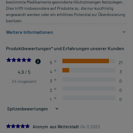
bestimmte Medikamente gesonderte Höchstmengen festzulegen.
Dies trifft insbesondere auf Produkte zu, die nur kurzfristig
angewandt werden oder ein erhöhtes Potenzial zur Überdosierung
besitzen.
Weitere Informationen
Anwendungsgebiete:
Produktbewertungen* und Erfahrungen unserer Kunden
- Leichte bis mäßig starke Schmerzen, wie:
- Kopfschmerzen
4.875
5
21
- Regelschmerzen
- Zahnschmerzen
4,9 / 5
4
3
- Fieber
3
0
24 insgesamt
Dosierung und Anwendungshinweise:
2
0
Kinder von 4-8 Jahren mit 17-25 kg Körpergewicht
1
0
1/2 Tablette
1-4 mal täglich
im Abstand von 6 Stunden, unabhängig von der Mahlzeit
5.0
Mehr anzeigen
Anonym aus Weiterstadt
04.11.2023
Kinder von 8-11 Jahren mit 26-32 kg Körpergewicht