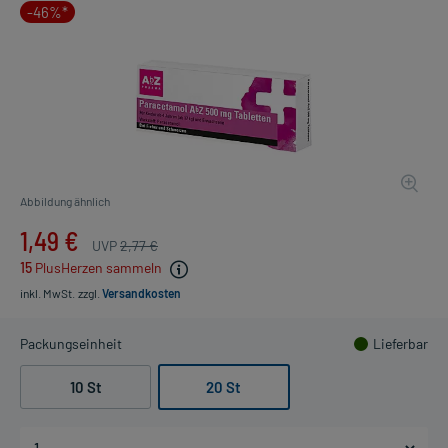
-46%*
Abbildung ähnlich
1,49 €
UVP
2,77 €
15
PlusHerzen sammeln
inkl. MwSt.
zzgl.
Versandkosten
Packungseinheit
Lieferbar
10 St
20 St