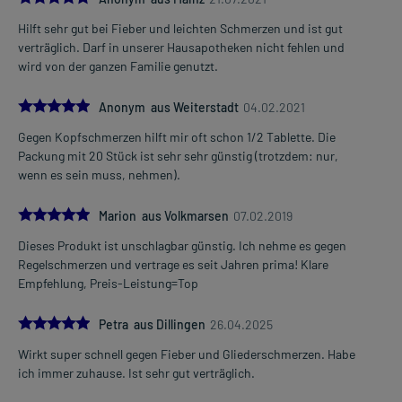
Dauer der Anwendung?
Ohne ärztlichen Rat sollten Sie das Arzneimittel nicht länger als 3
Hilft sehr gut bei Fieber und leichten Schmerzen und ist gut
Tage anwenden. Bei länger anhaltenden oder regelmäßig
verträglich. Darf in unserer Hausapotheken nicht fehlen und
wiederkehrenden Beschwerden sollten Sie Ihren Arzt aufsuchen.
wird von der ganzen Familie genutzt.
Überdosierung?
5.0
Anonym aus Weiterstadt
04.02.2021
Es kann zu einer Vielzahl von Überdosierungserscheinungen
kommen, unter anderem zu Übelkeit, Erbrechen,
Gegen Kopfschmerzen hilft mir oft schon 1/2 Tablette. Die
Unterleibsschmerzen sowie zum Leberkoma. Setzen Sie sich bei
Packung mit 20 Stück ist sehr sehr günstig (trotzdem: nur,
dem Verdacht auf eine Überdosierung umgehend mit einem Arzt in
wenn es sein muss, nehmen).
Verbindung.
5.0
Marion aus Volkmarsen
07.02.2019
Einnahme vergessen?
Dieses Produkt ist unschlagbar günstig. Ich nehme es gegen
Setzen Sie die Einnahme zum nächsten vorgeschriebenen
Regelschmerzen und vertrage es seit Jahren prima! Klare
Zeitpunkt ganz normal (also nicht mit der doppelten Menge) fort.
Empfehlung, Preis-Leistung=Top
Generell gilt: Achten Sie vor allem bei Säuglingen, Kleinkindern und
5.0
älteren Menschen auf eine gewissenhafte Dosierung. Im
Petra aus Dillingen
26.04.2025
Zweifelsfalle fragen Sie Ihren Arzt oder Apotheker nach etwaigen
Wirkt super schnell gegen Fieber und Gliederschmerzen. Habe
Auswirkungen oder Vorsichtsmaßnahmen.
ich immer zuhause. Ist sehr gut verträglich.
Eine vom Arzt verordnete Dosierung kann von den Angaben der