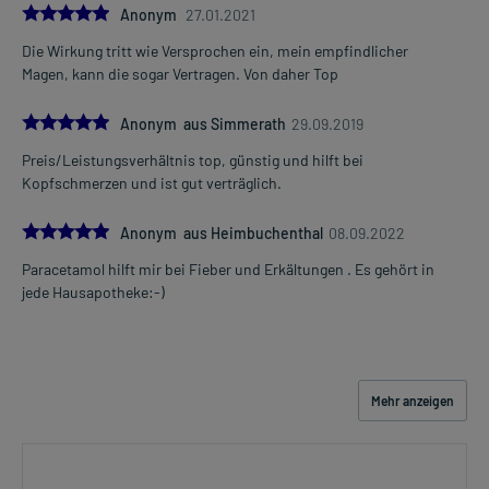
5.0
Anonym
27.01.2021
Packungsbeilage abweichen. Da der Arzt sie individuell abstimmt,
sollten Sie das Arzneimittel daher nach seinen Anweisungen
Die Wirkung tritt wie Versprochen ein, mein empfindlicher
anwenden.
Magen, kann die sogar Vertragen. Von daher Top
Gegenanzeigen:
5.0
Anonym aus Simmerath
29.09.2019
Was spricht gegen eine Anwendung?
Preis/Leistungsverhältnis top, günstig und hilft bei
Kopfschmerzen und ist gut verträglich.
Immer:
- Überempfindlichkeit gegen die Inhaltsstoffe
5.0
Anonym aus Heimbuchenthal
08.09.2022
Unter Umständen - sprechen Sie hierzu mit Ihrem Arzt oder
Paracetamol hilft mir bei Fieber und Erkältungen . Es gehört in
Apotheker:
jede Hausapotheke:-)
- Eingeschränkte Leberfunktion (z.B. durch chronischen
Alkoholmissbrauch oder Leberentzündung)
- Alkoholmissbrauch
- Eingeschränkte Nierenfunktion
- Gilbert-Syndrom (Meulengracht-Krankheit)
Mehr anzeigen
- Erbliche Enzymstörung (Glucose-6-Phosphat-Dehydrogenase-
Mangel)
- Blutarmut durch schnelleren Abbau roter Blutkörperchen