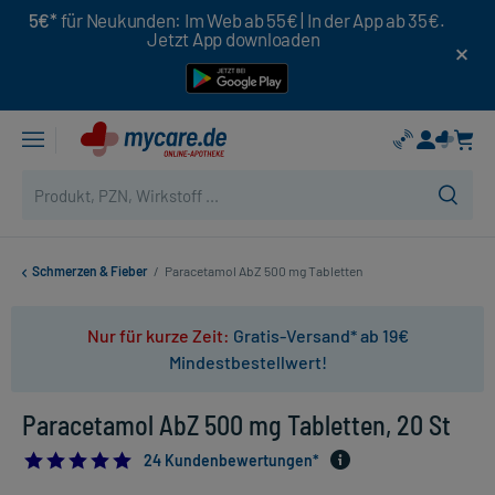
5€*
für Neukunden: Im Web ab 55€ | In der App ab 35€.
Jetzt App downloaden
Schmerzen & Fieber
/
Paracetamol AbZ 500 mg Tabletten
Nur für kurze Zeit:
Gratis-Versand* ab 19€
Mindestbestellwert!
Paracetamol AbZ 500 mg Tabletten, 20 St
4.875
24 Kundenbewertungen*