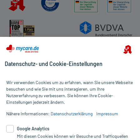
die Sie selbst kaufen, nur gelegentlich anwenden oder deren
Anwendung schon einige Zeit zurückliegt.
Aufbewahrung:
Handelsformen:
Anbieter: ABZ PHARMA, Ulm, www.abz.de Bearbeitungsstand:
Datenschutz- und Cookie-Einstellungen
23.02.2022
Wir verwenden Cookies um zu erfahren, wann Sie unsere Webseite
besuchen und wie Sie mit uns interagieren, um Ihre
Nutzererfahrung zu verbessern. Sie können Ihre Cookie-
Alle Preise gelten inkl. MwSt., ggf. zzgl. Versandkosten
Einstellungen jederzeit ändern.
Informationen auf dieser Website werden ausschließlich für
informative Zwecke zur Verfügung gestellt. Sie ersetzen keinesfalls
Nähere Informationen:
Datenschutzerklärung
Impressum
die Untersuchung und Behandlung durch einen Arzt. Bitte
beachten Sie, dass hierdurch weder Diagnosen gestellt noch
Google Analytics
Therapien eingeleitet werden können. | Diese Webseite benutzt
Mit diesen Cookies können wir Besuche und Trafficquellen
Google Analytics. Lesen Sie bitte dazu die wichtigen Hinweise in