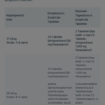
Maximale
Einzeldosis in
Körpergewicht
Tagesdosis in
Anzahl der
Alter
Anzahl der
Tabletten
Tabletten
2 Tabletten (das
heißt: 4-mal 1/2
1/2 Tablette
17-25 kg
Tablette,
(entsprechend 250
Kinder: 4-8 Jahre
entsprechend
mg Paracetamol)
1.000 mg
Paracetamol)
2 Tabletten (das
heißt: 4-mal 1/2
Tablette,
1/2 Tablette
entsprechend
(entsprechend 250
1.000 mg
mg Paracetamol)
Paracetamol
andere
in Ausnahmefällen
Darreichungsformen
können bis zu 3
sind für diese
Tabletten (das
26-32 kg
Patientengruppe
heißt: 6-mal 1/2
Kinder: 8-11 Jahre
unter Umständen
Tablette) täglich, in
vorteilhafter, da sie
einem