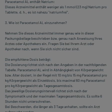
Paracetamol AL enthält Natrium:
Dieses Arzneimittel enthält weniger als 1 mmol (23 mg) Natrium pro
Tablette, d. h., es ist nahezu "natriumfrei".
3. Wie ist Paracetamol AL einzunehmen?
Nehmen Sie dieses Arzneimittel immer genau wie in dieser
Packungsbeilage beschrieben bzw. genau nach Anweisung Ihres
Arztes oder Apothekers ein. Fragen Sie bei Ihrem Arzt oder
Apotheker nach, wenn Sie sich nicht sicher sind.
Die empfohlene Dosis beträgt:
Die Dosierung richtet sich nach den Angaben in der nachfolgenden
Tabelle. Paracetamol AL wird in Abhängigkeit von Körpergewicht
bzw. Alter dosiert, in der Regel mit 10 mg bis 15 mg Paracetamol pro
kg Körpergewicht als Einzeldosis, bis maximal 60 mg Paracetamol
pro kg Körpergewicht als Tagesgesamtdosis.
Das jeweilige Dosierungsintervall richtet sich nach der
Symptomatik und der maximalen Tagesgesamtdosis. Es sollte 6
Stunden nicht unterschreiten.
Bei Beschwerden, die länger als 3 Tage anhalten, sollte ein Arzt
aufgesucht werden.