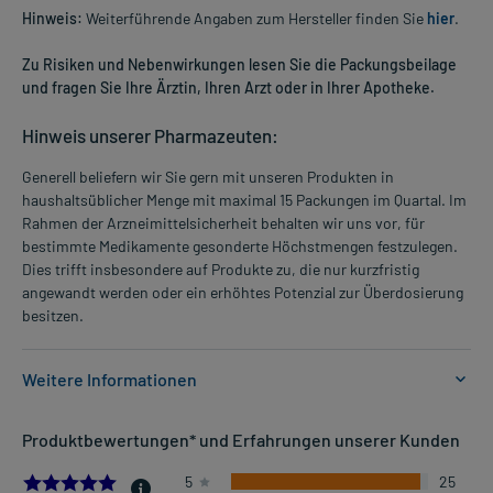
Hinweis:
Weiterführende Angaben zum Hersteller finden Sie
hier
.
Zu Risiken und Nebenwirkungen lesen Sie die Packungsbeilage
und fragen Sie Ihre Ärztin, Ihren Arzt oder in Ihrer Apotheke.
Hinweis unserer Pharmazeuten:
Generell beliefern wir Sie gern mit unseren Produkten in
haushaltsüblicher Menge mit maximal 15 Packungen im Quartal. Im
Rahmen der Arzneimittelsicherheit behalten wir uns vor, für
bestimmte Medikamente gesonderte Höchstmengen festzulegen.
Dies trifft insbesondere auf Produkte zu, die nur kurzfristig
angewandt werden oder ein erhöhtes Potenzial zur Überdosierung
besitzen.
Weitere Informationen
Anwendungsgebiete:
Produktbewertungen* und Erfahrungen unserer Kunden
- Leichte bis mäßig starke Schmerzen, wie:
- Kopfschmerzen
4.961538461538462
5
25
- Regelschmerzen