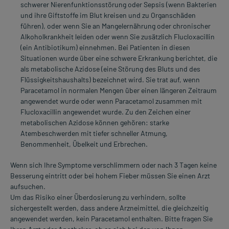
schwerer Nierenfunktionsstörung oder Sepsis (wenn Bakterien
und ihre Giftstoffe im Blut kreisen und zu Organschäden
führen), oder wenn Sie an Mangelernährung oder chronischer
Alkoholkrankheit leiden oder wenn Sie zusätzlich Flucloxacillin
(ein Antibiotikum) einnehmen. Bei Patienten in diesen
Situationen wurde über eine schwere Erkrankung berichtet, die
als metabolische Azidose (eine Störung des Bluts und des
Flüssigkeitshaushalts) bezeichnet wird. Sie trat auf, wenn
Paracetamol in normalen Mengen über einen längeren Zeitraum
angewendet wurde oder wenn Paracetamol zusammen mit
Flucloxacillin angewendet wurde. Zu den Zeichen einer
metabolischen Azidose können gehören: starke
Atembeschwerden mit tiefer schneller Atmung,
Benommenheit, Übelkeit und Erbrechen.
Wenn sich Ihre Symptome verschlimmern oder nach 3 Tagen keine
Besserung eintritt oder bei hohem Fieber müssen Sie einen Arzt
aufsuchen.
Um das Risiko einer Überdosierung zu verhindern, sollte
sichergestellt werden, dass andere Arzneimittel, die gleichzeitig
angewendet werden, kein Paracetamol enthalten. Bitte fragen Sie