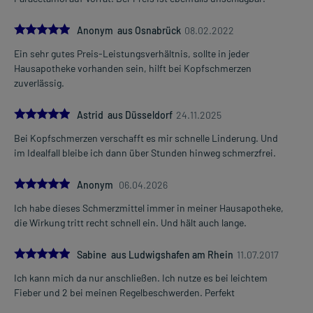
1-2 Tabletten
1-4 mal täglich
5.0
Anonym aus Osnabrück
08.02.2022
im Abstand von 6 Stunden, unabhängig von der Mahlzeit
Ein sehr gutes Preis-Leistungsverhältnis, sollte in jeder
Die Gesamtdosis sollte nicht ohne Rücksprache mit einem Arzt
Hausapotheke vorhanden sein, hilft bei Kopfschmerzen
oder Apotheker überschritten werden.
zuverlässig.
Art der Anwendung?
5.0
Astrid aus Düsseldorf
24.11.2025
Nehmen Sie das Arzneimittel mit Flüssigkeit (z.B. 1 Glas Wasser)
ein.
Bei Kopfschmerzen verschafft es mir schnelle Linderung. Und
im Idealfall bleibe ich dann über Stunden hinweg schmerzfrei.
Dauer der Anwendung?
Ohne ärztlichen Rat sollten Sie das Arzneimittel nicht länger als 3
5.0
Anonym
06.04.2026
Tage anwenden. Bei länger anhaltenden oder regelmäßig
Ich habe dieses Schmerzmittel immer in meiner Hausapotheke,
wiederkehrenden Beschwerden sollten Sie Ihren Arzt aufsuchen.
die Wirkung tritt recht schnell ein. Und hält auch lange.
Überdosierung?
5.0
Es kann zu einer Vielzahl von Überdosierungserscheinungen
Sabine aus Ludwigshafen am Rhein
11.07.2017
kommen, unter anderem zu Übelkeit, Erbrechen, Schwitzen,
Ich kann mich da nur anschließen. Ich nutze es bei leichtem
Schläfrigkeit sowie zum Leberkoma. Setzen Sie sich bei dem
Fieber und 2 bei meinen Regelbeschwerden. Perfekt
Verdacht auf eine Überdosierung umgehend mit einem Arzt in
Verbindung.