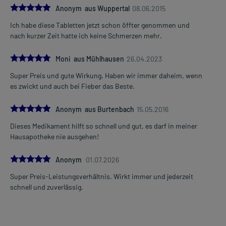
5.0
Anonym aus Wuppertal
08.06.2015
Einnahme vergessen?
Ich habe diese Tabletten jetzt schon öffter genommen und
Setzen Sie die Einnahme zum nächsten vorgeschriebenen
nach kurzer Zeit hatte ich keine Schmerzen mehr.
Zeitpunkt ganz normal (also nicht mit der doppelten Menge) fort.
5.0
Moni aus Mühlhausen
26.04.2023
Generell gilt: Achten Sie vor allem bei Säuglingen, Kleinkindern und
älteren Menschen auf eine gewissenhafte Dosierung. Im
Super Preis und gute Wirkung. Haben wir immer daheim, wenn
Zweifelsfalle fragen Sie Ihren Arzt oder Apotheker nach etwaigen
es zwickt und auch bei Fieber das Beste.
Auswirkungen oder Vorsichtsmaßnahmen.
5.0
Anonym aus Burtenbach
15.05.2016
Eine vom Arzt verordnete Dosierung kann von den Angaben der
Dieses Medikament hilft so schnell und gut, es darf in meiner
Packungsbeilage abweichen. Da der Arzt sie individuell abstimmt,
Hausapotheke nie ausgehen!
sollten Sie das Arzneimittel daher nach seinen Anweisungen
anwenden.
5.0
Anonym
01.07.2026
Super Preis-Leistungsverhältnis. Wirkt immer und jederzeit
Gegenanzeigen:
schnell und zuverlässig.
Was spricht gegen eine Anwendung?
Immer:
- Überempfindlichkeit gegen die Inhaltsstoffe