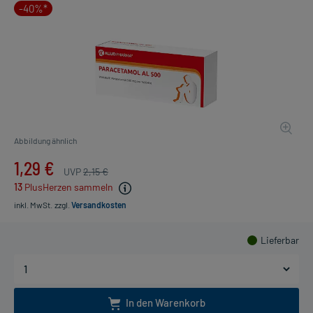
-40%*
Abbildung ähnlich
1,29 €
UVP
2,15 €
13
PlusHerzen sammeln
inkl. MwSt.
zzgl.
Versandkosten
Lieferbar
In den Warenkorb