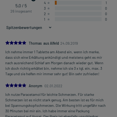
4
1
- Zahnschmerzen
5,0 / 5
3
0
- Fieber
26 insgesamt
2
0
1
0
Dosierung und Anwendungshinweise:
Kinder von 4-8 Jahren mit 17-25 kg Körpergewicht
1/2 Tablette
1-4 mal täglich
5.0
Thomas aus Alfeld
24.09.2019
im Abstand von 6 Stunden, unabhängig von der Mahlzeit
Ich nehme immer 1 Tablette am Abend ein, wenn ich merke,
Mehr anzeigen
dass sich eine Erkältung ankündigt und meistens geht es mir
Kinder von 8-11 Jahren mit 26-32 kg Körpergewicht
nach ausreichend Schlaf am Morgen danach wieder gut. Wenn
1/2 Tablette
ich doch richtig erkältet bin, nehme ich sie 3 x tgl. ein, max. 3
1-6 mal täglich (max. 3 Tabletten pro Tag)
Tage und sie helfen mir immer sehr gut! Bin sehr zufrieden!
im Abstand von 4-6 Stunden, unabhängig von der Mahlzeit
5.0
Kinder von 11-12 Jahren mit 33-43 kg Körpergewicht
Anonym
02.01.2022
1 Tablette
Ich nutze Paracetamol für leichte Schmerzen. Für starke
1-4 mal täglich
Schmerzen ist es nicht stark genug. Am besten ist es für mich
im Abstand von 6 Stunden, unabhängig von der Mahlzeit
bei Spannungskopfschmerzen. Die Wirkung tritt ungefähr nach
30 Minuten bei mir ein. Ich habe immer eine Packung
Jugendliche ab 12 Jahren und Erwachsene ab 43 kg Körpergewicht
Paracetamol auf Vorrat. Der Preis ist ebenfalls unschlagbar.