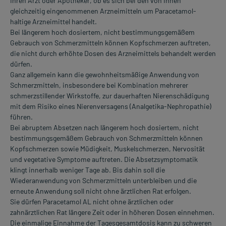
Ihren Arzt oder Apotheker, ob es sich bei den von Ihnen
gleichzeitig eingenommenen Arzneimitteln um Paracetamol-
haltige Arzneimittel handelt.
Bei längerem hoch dosiertem, nicht bestimmungsgemäßem
Gebrauch von Schmerzmitteln können Kopfschmerzen auftreten,
die nicht durch erhöhte Dosen des Arzneimittels behandelt werden
dürfen.
Ganz allgemein kann die gewohnheitsmäßige Anwendung von
Schmerzmitteln, insbesondere bei Kombination mehrerer
schmerzstillender Wirkstoffe, zur dauerhaften Nierenschädigung
mit dem Risiko eines Nierenversagens (Analgetika-Nephropathie)
führen.
Bei abruptem Absetzen nach längerem hoch dosiertem, nicht
bestimmungsgemäßem Gebrauch von Schmerzmitteln können
Kopfschmerzen sowie Müdigkeit, Muskelschmerzen, Nervosität
und vegetative Symptome auftreten. Die Absetzsymptomatik
klingt innerhalb weniger Tage ab. Bis dahin soll die
Wiederanwendung von Schmerzmitteln unterbleiben und die
erneute Anwendung soll nicht ohne ärztlichen Rat erfolgen.
Sie dürfen Paracetamol AL nicht ohne ärztlichen oder
zahnärztlichen Rat längere Zeit oder in höheren Dosen einnehmen.
Die einmalige Einnahme der Tagesgesamtdosis kann zu schweren