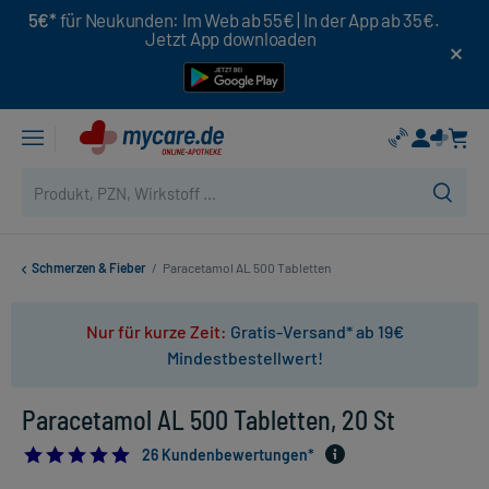
5€*
für Neukunden: Im Web ab 55€ | In der App ab 35€.
Jetzt App downloaden
Schmerzen & Fieber
/
Paracetamol AL 500 Tabletten
Nur für kurze Zeit:
Gratis-Versand* ab 19€
Mindestbestellwert!
Paracetamol AL 500 Tabletten, 20 St
4.961538461538462
26 Kundenbewertungen*