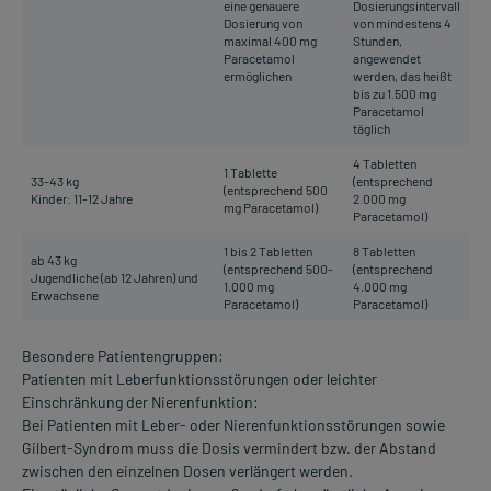
eine genauere
Dosierungsintervall
Dosierung von
von mindestens 4
maximal 400 mg
Stunden,
Paracetamol
angewendet
ermöglichen
werden, das heißt
bis zu 1.500 mg
Paracetamol
täglich
4 Tabletten
1 Tablette
33-43 kg
(entsprechend
(entsprechend 500
Kinder: 11-12 Jahre
2.000 mg
mg Paracetamol)
Paracetamol)
1 bis 2 Tabletten
8 Tabletten
ab 43 kg
(entsprechend 500-
(entsprechend
Jugendliche (ab 12 Jahren) und
1.000 mg
4.000 mg
Erwachsene
Paracetamol)
Paracetamol)
Besondere Patientengruppen:
Patienten mit Leberfunktionsstörungen oder leichter
Einschränkung der Nierenfunktion:
Bei Patienten mit Leber- oder Nierenfunktionsstörungen sowie
Gilbert-Syndrom muss die Dosis vermindert bzw. der Abstand
zwischen den einzelnen Dosen verlängert werden.