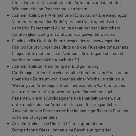
(Colestyramin): Diese können die Aufnahme und damit die
Wirksamkeit von Paracetamol verringern.
Arzneimitteln bei HIV-Infektionen (Zidovudin): Die Neigung zur
Verminderung weißer Blutkörperchen (Neutropenie) wird
verstärkt. Paracetamol AL sollte daher nur nach ärztlichem
Anraten gleichzeitig mit Zidovudin angewendet werden.
Flucloxacillin (Antibiotikum), wegen des schwerwiegenden
Risikos für Störungen des Bluts und des Flüssigkeitshaushalts
(sogenannte metabolische Azidose), die dringend behandelt
werden müssen (siehe Abschnitt 2.).
Arzneimitteln zur Hemmung der Blutgerinnung
(Antikoagulantien): Die wiederholte Einnahme von Paracetamol
über einen Zeitraum von länger als einer Woche verstärkt die
Wirkung von Antikoagulantien, insbesondere Warfarin. Daher
sollte die langfristige Anwendung von Paracetamol bei
Patienten, die mit Antikoagulantien behandelt werden, nur
unter medizinischer Aufsicht erfolgen. Die gelegentliche
Anwendung von Paracetamol hat keinen signifikanten Einfluss
auf die Blutungstendenz.
Arzneimitteln gegen Übelkeit (Metoclopramid und
Domperidon): Diese können eine Beschleunigung der