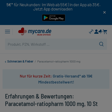
5€*
für Neukunden: Im Web ab 55€ | In der App ab 35€.
Jetzt App downloaden
Schmerzen & Fieber
/
Paracetamol-ratiopharm 1000 mg
Nur für kurze Zeit:
Gratis-Versand* ab 19€
Mindestbestellwert!
Erfahrungen & Bewertungen:
Paracetamol-ratiopharm 1000 mg, 10 St