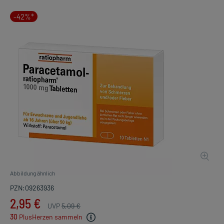
-42%*
Abbildung ähnlich
PZN:09263936
2,95 €
UVP
5,09 €
30
PlusHerzen sammeln