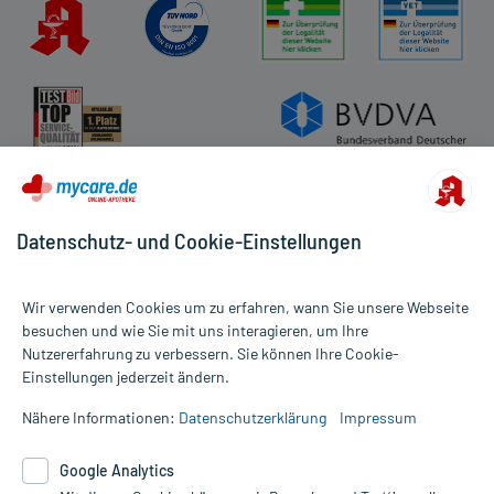
Impressum
Datenschutz
Cookie-Einstellungen
Rückgabe/Widerruf
Barrierefreiheitserklärung
Datenschutz- und Cookie-Einstellungen
Wir verwenden Cookies um zu erfahren, wann Sie unsere Webseite
besuchen und wie Sie mit uns interagieren, um Ihre
Nutzererfahrung zu verbessern. Sie können Ihre Cookie-
Alle Preise gelten inkl. MwSt., ggf. zzgl. Versandkosten
Einstellungen jederzeit ändern.
Informationen auf dieser Website werden ausschließlich für
informative Zwecke zur Verfügung gestellt. Sie ersetzen keinesfalls
Nähere Informationen:
Datenschutzerklärung
Impressum
die Untersuchung und Behandlung durch einen Arzt. Bitte
beachten Sie, dass hierdurch weder Diagnosen gestellt noch
Google Analytics
Therapien eingeleitet werden können. | Diese Webseite benutzt