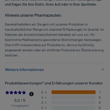
und fragen Sie Ihre Ärztin, Ihren Arzt oder in Ihrer Apotheke.
Hinweis unserer Pharmazeuten:
Generell beliefern wir Sie gern mit unseren Produkten in
haushaltsüblicher Menge mit maximal 15 Packungen im Quartal. Im
Rahmen der Arzneimittelsicherheit behalten wir uns vor, für
bestimmte Medikamente gesonderte Höchstmengen festzulegen.
Dies trifft insbesondere auf Produkte zu, die nur kurzfristig
angewandt werden oder ein erhöhtes Potenzial zur Überdosierung
besitzen.
Weitere Informationen
Anwendungsgebiete:
Produktbewertungen* und Erfahrungen unserer Kunden
- Leichte bis mäßig starke Schmerzen, wie:
- Kopfschmerzen
5.0
5
1
- Regelschmerzen
4
0
- Zahnschmerzen
5,0 / 5
3
0
- Fieber
1 insgesamt
2
0