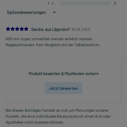
1
0
Dosierung und Anwendungshinweise:
Jugendliche ab 12 Jahren (über 43 kg Körpergewicht) und
Erwachsene
1 Zäpfchen
5.0
Sandra aus Lägerdorf
18.08.2020
1-4 mal täglich
Hilft mir super schnell bei meinen wirklich starken
im Abstand von 6 Stunden
Mehr anzeigen
Regelschmerzen. Kein Vergleich mit der Tablettenform.
Die Gesamtdosis sollte nicht ohne Rücksprache mit einem Arzt
oder Apotheker überschritten werden.
Art der Anwendung?
Produkt bewerten & PlusHerzen sichern
Führen Sie das Arzneimittel in den Enddarm ein. Zuvor entleeren
Sie den Darm möglichst. Zur Verbesserung der Gleitfähigkeit
können Sie die Zäpfchen in der Hand erwärmen oder kurz in heißes
Jetzt bewerten
Wasser tauchen.
Dauer der Anwendung?
Bei diesen Beiträgen handelt es sich um Meinungen unserer
Ohne ärztlichen Rat sollten Sie das Arzneimittel nicht länger als 3
Kunden, die eine individuelle Beratung durch einen Arzt oder
Tage anwenden. Bei länger anhaltenden oder regelmäßig
Apotheker nicht ersetzen können.
wiederkehrenden Beschwerden sollten Sie Ihren Arzt aufsuchen.