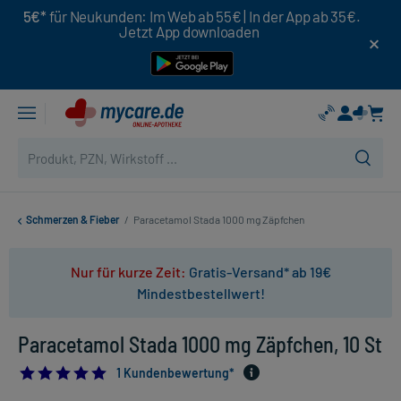
5€*
für Neukunden: Im Web ab 55€ | In der App ab 35€.
Jetzt App downloaden
Schmerzen & Fieber
/
Paracetamol Stada 1000 mg Zäpfchen
Nur für kurze Zeit:
Gratis-Versand* ab 19€
Mindestbestellwert!
Paracetamol Stada 1000 mg Zäpfchen, 10 St
5.0
1 Kundenbewertung*