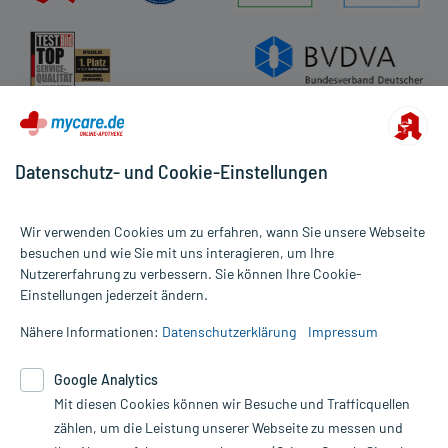
Datenschutz- und Cookie-Einstellungen
Wir verwenden Cookies um zu erfahren, wann Sie unsere Webseite
besuchen und wie Sie mit uns interagieren, um Ihre
Nutzererfahrung zu verbessern. Sie können Ihre Cookie-
Alle Preise gelten inkl. MwSt., ggf. zzgl. Versandkosten
Einstellungen jederzeit ändern.
Informationen auf dieser Website werden ausschließlich für
informative Zwecke zur Verfügung gestellt. Sie ersetzen keinesfalls
Nähere Informationen:
Datenschutzerklärung
Impressum
die Untersuchung und Behandlung durch einen Arzt. Bitte
beachten Sie, dass hierdurch weder Diagnosen gestellt noch
Google Analytics
Therapien eingeleitet werden können. | Diese Webseite benutzt
Google Analytics. Lesen Sie bitte dazu die wichtigen Hinweise in
Mit diesen Cookies können wir Besuche und Trafficquellen
unserer Datenschutzerklärung. Für den Widerruf einer Bestellung
zählen, um die Leistung unserer Webseite zu messen und
nutzen Sie das Formular: