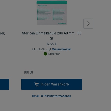
uer,
Sterican Einmalkanüle 20G 40 mm, 100
Injekt Sol
St
6,53 €
inkl. MwSt.
zzgl.
Versandkosten
Lieferbar
inkl
In den Warenkorb
Detail- & Pflichtinformationen
Deta