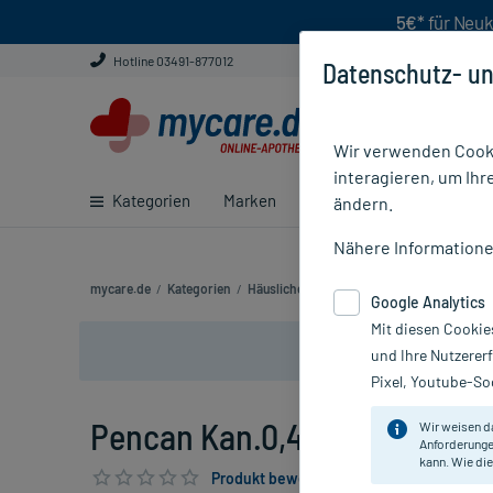
5€*
für Neuk
Hotline 03491-877012
Datenschutz- un
Wir verwenden Cooki
interagieren, um Ihr
Kategorien
Marken
Ratgeber
E-Rezept ei
ändern.
Nähere Information
mycare.de
/
Kategorien
/
Häusliche Pflege
/
Krankenpflege
/
Sprit
Google Analytics
Mit diesen Cookie
und Ihre Nutzerer
Pixel, Youtube-Soc
Pencan Kan.0,42X120mm 27 G,
Wir weisen d
Anforderunge
kann. Wie die
Produkt bewerten & PlusHerzen sichern