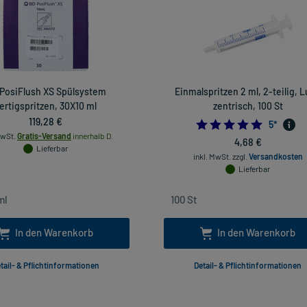
PosiFlush XS Spülsystem
Einmalspritzen 2 ml, 2-teilig, L
ertigspritzen, 30X10 ml
zentrisch, 100 St
119,28 €
4.8
5
*
MwSt.
Gratis-Versand
innerhalb D.
4,68 €
Lieferbar
inkl. MwSt.
zzgl.
Versandkosten
Lieferbar
In den Warenkorb
In den Warenkorb
tail- & Pflichtinformationen
Detail- & Pflichtinformationen