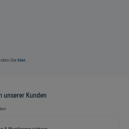
inden Sie
hier
.
n unserer Kunden
den
n & PlusHerzen sichern