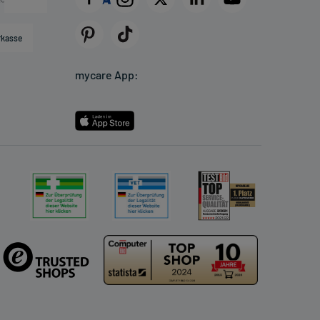
rkasse
mycare App: