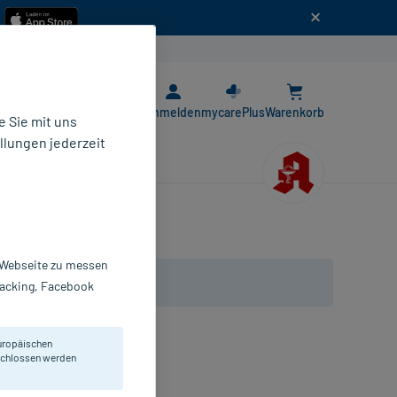
n
E-Rezept App
Anmelden
mycarePlus
Warenkorb
 Sie mit uns
llungen jederzeit
r Webseite zu messen
Tracking, Facebook
uropäischen
sthesie.
eschlossen werden
nüle