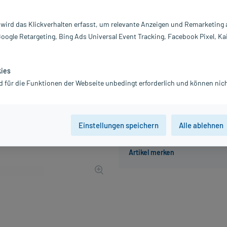
Inhalt:
1 
PZN:
0
 wird das Klickverhalten erfasst, um relevante Anzeigen und Remarketing
Hersteller:
B.
Google Retargeting, Bing Ads Universal Event Tracking, Facebook Pixel, Ka
15,07 €
151
PlusHerzen sa
inkl. MwSt.
zzgl.
Versandkosten
kies
d für die Funktionen der Webseite unbedingt erforderlich und können nich
Der Artikel ist momentan nicht
Einstellungen speichern
Alle ablehnen
Beratung für Produktalternat