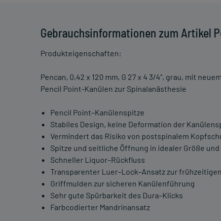
Gebrauchsinformationen zum Artikel 
Produkteigenschaften:
Pencan, 0,42 x 120 mm, G 27 x 4 3/4", grau, mit neue
Pencil Point-Kanülen zur Spinalanästhesie
Pencil Point–Kanülenspitze
Stabiles Design, keine Deformation der Kanülens
Vermindert das Risiko von postspinalem Kopfsch
Spitze und seitliche Öffnung in idealer Größe und
Schneller Liquor–Rückfluss
Transparenter Luer–Lock–Ansatz zur frühzeitigen
Griffmulden zur sicheren Kanülenführung
Sehr gute Spürbarkeit des Dura–Klicks
Farbcodierter Mandrinansatz