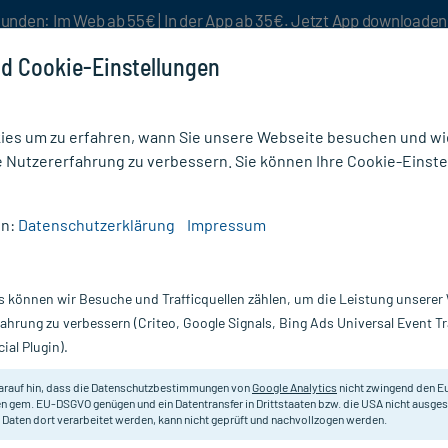
unden: Im Web ab 55€ | In der App ab 35€. Jetzt App downloade
d Cookie-Einstellungen
es um zu erfahren, wann Sie unsere Webseite besuchen und wie
e Nutzererfahrung zu verbessern. Sie können Ihre Cookie-Einste
nlösen
Rezeptur
Aktion %
en:
Datenschutzerklärung
Impressum
zen & Kanülen
/
Pencan Kan.0,42X120mm 27 G
s können wir Besuche und Trafficquellen zählen, um die Leistung unsere
Nur für kurze Zeit:
Gratis-Versand* ab 19€ Mindestbestellwert!
fahrung zu verbessern (Criteo, Google Signals, Bing Ads Universal Event 
ial Plugin).
 1 St
arauf hin, dass die Datenschutzbestimmungen von
Google Analytics
nicht zwingend den E
Pencil Point-Kanülen zur Spinalanä
n gem. EU-DSGVO genügen und ein Datentransfer in Drittstaaten bzw. die USA nicht ausg
 Daten dort verarbeitet werden, kann nicht geprüft und nachvollzogen werden.
Darreichung:
Ka