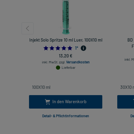
Injekt Solo Spritze 10 ml Luer, 100X10 ml
BD 
F
5.0
1
*
13,20 €
inkl. 
inkl. MwSt.
zzgl.
Versandkosten
Lieferbar
In den Warenkorb
Detail- & Pflichtinformationen
De