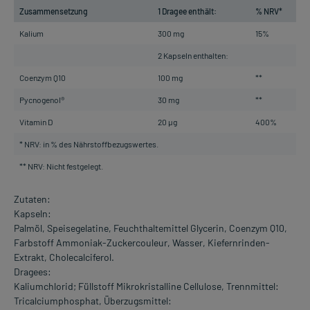
Zusammensetzung
1 Dragee enthält:
% NRV*
Kalium
300 mg
15%
2 Kapseln enthalten:
Coenzym Q10
100 mg
**
Pycnogenol®
30 mg
**
Vitamin D
20 µg
400%
* NRV: in % des Nährstoffbezugswertes.
** NRV: Nicht festgelegt.
Zutaten:
Kapseln:
Palmöl, Speisegelatine, Feuchthaltemittel Glycerin, Coenzym Q10,
Farbstoff Ammoniak-Zuckercouleur, Wasser, Kiefernrinden-
Extrakt, Cholecalciferol.
Dragees:
Kaliumchlorid; Füllstoff Mikrokristalline Cellulose, Trennmittel:
Tricalciumphosphat, Überzugsmittel: