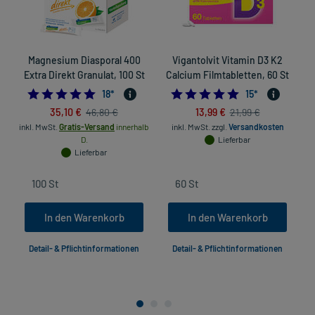
Magnesium Diasporal 400
Vigantolvit Vitamin D3 K2
Extra Direkt Granulat, 100 St
Calcium Filmtabletten, 60 St
4.888888888888889
4.8666666666666
18
*
15
*
35,10 €
13,99 €
46,80 €
21,99 €
inkl. MwSt.
Gratis-Versand
innerhalb
inkl. MwSt.
zzgl.
Versandkosten
D.
Lieferbar
Lieferbar
In den Warenkorb
In den Warenkorb
Detail- & Pflichtinformationen
Detail- & Pflichtinformationen