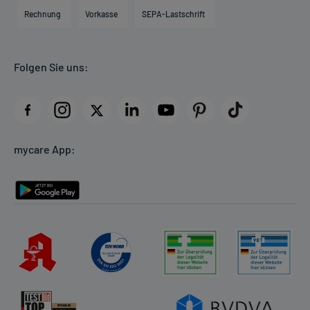
Engagement
Direktabrechnung PKV
Rechnung
Vorkasse
SEPA-Lastschrift
Partner
Apotheke vor Ort
Kundenbewertungen
Folgen Sie uns:
AGB
Impressum
Datenschutz
Cookie-Einstellungen
mycare App:
Rückgabe/Widerruf
Barrierefreiheitserklärung