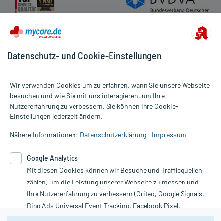
Datenschutz- und Cookie-Einstellungen
Wir verwenden Cookies um zu erfahren, wann Sie unsere Webseite
besuchen und wie Sie mit uns interagieren, um Ihre
Nutzererfahrung zu verbessern. Sie können Ihre Cookie-
Alle Preise gelten inkl. MwSt., ggf. zzgl. Versandkosten
Einstellungen jederzeit ändern.
Informationen auf dieser Website werden ausschließlich für
informative Zwecke zur Verfügung gestellt. Sie ersetzen keinesfalls
Nähere Informationen:
Datenschutzerklärung
Impressum
die Untersuchung und Behandlung durch einen Arzt. Bitte
beachten Sie, dass hierdurch weder Diagnosen gestellt noch
Google Analytics
Therapien eingeleitet werden können. | Diese Webseite benutzt
Mit diesen Cookies können wir Besuche und Trafficquellen
Google Analytics. Lesen Sie bitte dazu die wichtigen Hinweise in
unserer Datenschutzerklärung. Für den Widerruf einer Bestellung
zählen, um die Leistung unserer Webseite zu messen und
nutzen Sie das Formular:
Ihre Nutzererfahrung zu verbessern (Criteo, Google Signals,
Bing Ads Universal Event Tracking, Facebook Pixel,
Vertrag widerrufen
Youtube-Social Plugin).