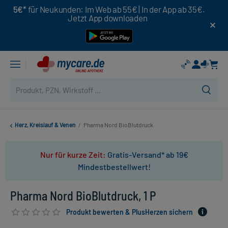
5€*
für Neukunden: Im Web ab 55€ | In der App ab 35€.
Jetzt App downloaden
Herz, Kreislauf & Venen
/
Pharma Nord BioBlutdruck
Nur für kurze Zeit:
Gratis-Versand* ab 19€
Mindestbestellwert!
Pharma Nord BioBlutdruck, 1 P
Produkt bewerten & PlusHerzen sichern