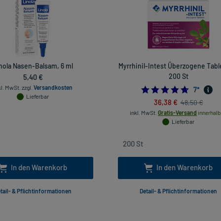
nola Nasen-Balsam, 6 ml
Myrrhinil-Intest Überzogene Tabl
5,40 €
200 St
kl. MwSt.
zzgl.
Versandkosten
4.714285
7
*
Lieferbar
36,38 €
48,50 €
inkl. MwSt.
Gratis-Versand
innerhalb
Lieferbar
In den Warenkorb
In den Warenkorb
tail- & Pflichtinformationen
Detail- & Pflichtinformationen