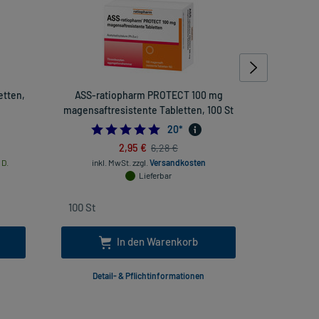
etten,
ASS-ratiopharm PROTECT 100 mg
Avene X
magensaftresistente Tabletten, 100 St
714285714
4.9
20
*
2,95 €
6,28 €
 D.
inkl. MwSt.
zzgl.
Versandkosten
inkl
Lieferbar
In den Warenkorb
Detail- & Pflichtinformationen
Deta