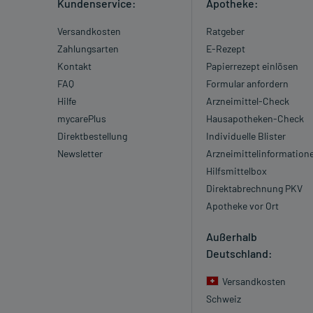
Kundenservice:
Apotheke:
Versandkosten
Ratgeber
Zahlungsarten
E-Rezept
Kontakt
Papierrezept einlösen
FAQ
Formular anfordern
Hilfe
Arzneimittel-Check
mycarePlus
Hausapotheken-Check
Direktbestellung
Individuelle Blister
Newsletter
Arzneimittelinformation
Hilfsmittelbox
Direktabrechnung PKV
Apotheke vor Ort
Außerhalb
Deutschland:
Versandkosten
Schweiz