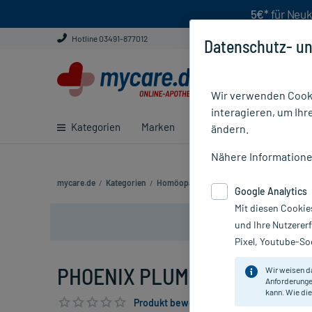
5€*
für Neuk
Hotline 03491-877012
Datenschutz- un
Wir verwenden Cooki
interagieren, um Ihr
Kategorien
Marken
Ratgeber
E-Rezept ei
ändern.
Nähere Information
mycare.de
/
Kategorien
/
Homöopathie
/
Komplexmittel
/
PHOENI
Google Analytics
Mit diesen Cookie
und Ihre Nutzerer
Pixel, Youtube-Soc
PHOENIX PLUMBUM SPAG, 100
Wir weisen d
Anforderunge
kann. Wie die
Produkt bewerten & PlusHerzen sichern