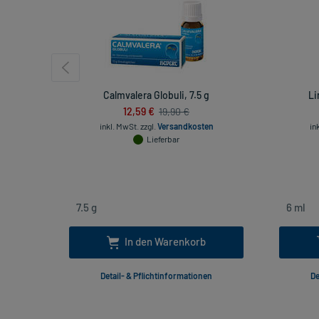
Calmvalera Globuli, 7.5 g
Li
12,59 €
19,90 €
inkl. MwSt.
zzgl.
Versandkosten
in
Lieferbar
In den Warenkorb
Detail- & Pflichtinformationen
De