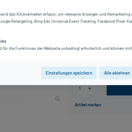
PZN:
0
Hersteller:
P
 wird das Klickverhalten erfasst, um relevante Anzeigen und Remarketing
21,14 €
Google Retargeting, Bing Ads Universal Event Tracking, Facebook Pixel, Ka
212
PlusHerzen sa
inkl. MwSt.
Gratis-Versand
innerhalb D.
Grundpreis: 211,40 € / l
kies
d für die Funktionen der Webseite unbedingt erforderlich und können nich
Packungseinheit
50 ml
100 ml
Einstellungen speichern
Alle ablehnen