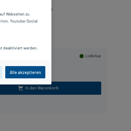
4223671
HÖNIX LABORATORIUM GmbH
 auf Webseiten zu
irion, Youtube-Social
mmeln
t deaktiviert werden.
Lieferbar
Alle akzeptieren
In den Warenkorb