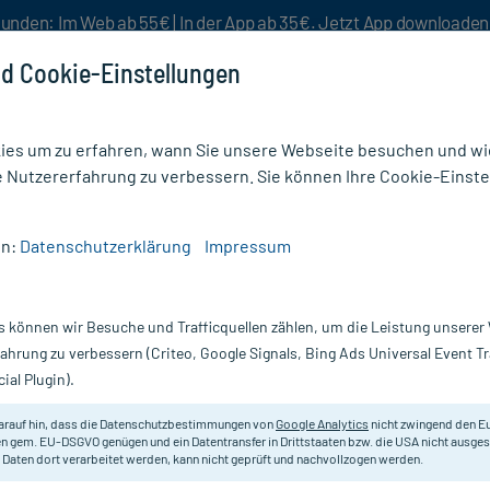
unden: Im Web ab 55€ | In der App ab 35€. Jetzt App downloade
d Cookie-Einstellungen
es um zu erfahren, wann Sie unsere Webseite besuchen und wie
e Nutzererfahrung zu verbessern. Sie können Ihre Cookie-Einste
nlösen
Rezeptur
Aktion %
en:
Datenschutzerklärung
Impressum
X PLUMBUM SPAG
s können wir Besuche und Trafficquellen zählen, um die Leistung unsere
Nur für kurze Zeit:
Gratis-Versand* ab 19€ Mindestbestellwert!
fahrung zu verbessern (Criteo, Google Signals, Bing Ads Universal Event 
ial Plugin).
 ml
arauf hin, dass die Datenschutzbestimmungen von
Google Analytics
nicht zwingend den E
Homöopathisches Arzneimittel.
n gem. EU-DSGVO genügen und ein Datentransfer in Drittstaaten bzw. die USA nicht ausg
 Daten dort verarbeitet werden, kann nicht geprüft und nachvollzogen werden.
Inhalt:
10