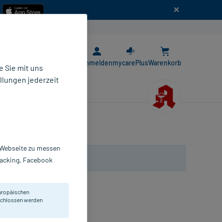
n
E-Rezept App
Anmelden
mycarePlus
Warenkorb
 Sie mit uns
llungen jederzeit
r Webseite zu messen
Tracking, Facebook
uropäischen
eschlossen werden
0 ml