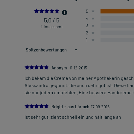
5.0
5
4
5,0 / 5
3
2 insgesamt
2
1
5.0
Anonym
11.12.2015
Ich bekam die Creme von meiner Apothekerin gesche
Alessandro gegönnt, die auch sehr gut ist. Diese ha
sie nur jedem empfehlen. Eine bessere Handcreme h
5.0
Brigitte aus Lörrach
17.09.2015
Ist sehr gut, zieht schnell ein und hält lange an