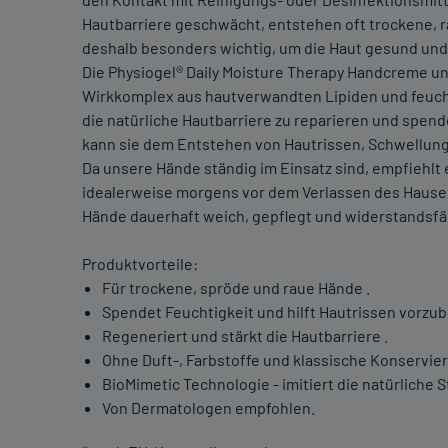
Hautbarriere geschwächt, entstehen oft trockene, ra
deshalb besonders wichtig, um die Haut gesund und
Die Physiogel® Daily Moisture Therapy Handcreme un
Wirkkomplex aus hautverwandten Lipiden und feucht
die natürliche Hautbarriere zu reparieren und spen
kann sie dem Entstehen von Hautrissen, Schwellung
Da unsere Hände ständig im Einsatz sind, empfiehlt es
idealerweise morgens vor dem Verlassen des Hause
Hände dauerhaft weich, gepflegt und widerstandsfä
Produktvorteile:
Für trockene, spröde und raue Hände .
Spendet Feuchtigkeit und hilft Hautrissen vorzu
Regeneriert und stärkt die Hautbarriere .
Ohne Duft-, Farbstoffe und klassische Konservie
BioMimetic Technologie - imitiert die natürliche S
Von Dermatologen empfohlen.