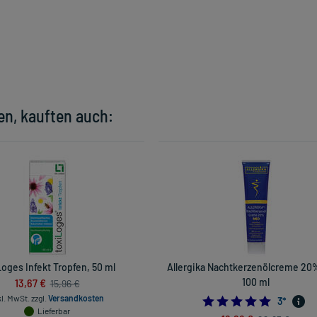
en, kauften auch:
Loges Infekt Tropfen, 50 ml
Allergika Nachtkerzenölcreme 20
13,67 €
100 ml
15,96 €
kl. MwSt.
zzgl.
Versandkosten
5.0
3
*
Lieferbar