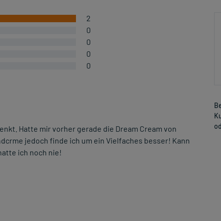
2
0
0
0
0
Be
Ku
od
nkt. Hatte mir vorher gerade die Dream Cream von
ndcrme jedoch finde ich um ein Vielfaches besser! Kann
atte ich noch nie!