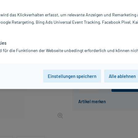
Darreichung:
C
Inhalt:
50
 wird das Klickverhalten erfasst, um relevante Anzeigen und Remarketing
PZN:
10
Google Retargeting, Bing Ads Universal Event Tracking, Facebook Pixel, Ka
Hersteller:
K
6,63 €
UVP
8,50 €
67
Plus
kies
inkl. MwSt.
zzgl.
Versandkosten
d für die Funktionen der Webseite unbedingt erforderlich und können nich
Grundpreis: 132,60 € / l
Einstellungen speichern
Alle ablehnen