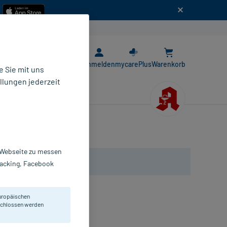
n
E-Rezept App
Anmelden
mycarePlus
Warenkorb
 Sie mit uns
llungen jederzeit
r Webseite zu messen
Tracking, Facebook
uropäischen
eschlossen werden
seidenweiche Hände.