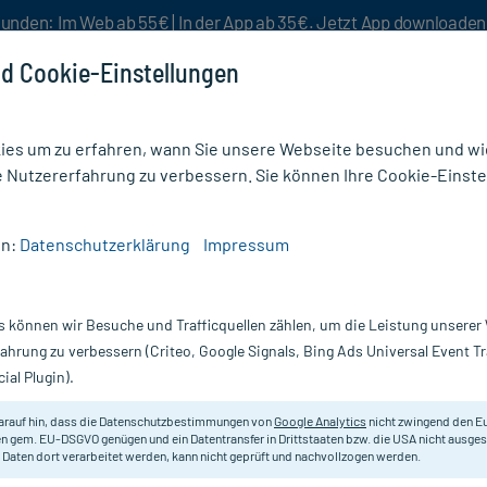
unden: Im Web ab 55€ | In der App ab 35€. Jetzt App downloade
d Cookie-Einstellungen
es um zu erfahren, wann Sie unsere Webseite besuchen und wie
e Nutzererfahrung zu verbessern. Sie können Ihre Cookie-Einste
nlösen
Rezeptur
Aktion %
en:
Datenschutzerklärung
Impressum
/
Handcreme
/
Physiogel Daily Moisture Therapy Handcreme
s können wir Besuche und Trafficquellen zählen, um die Leistung unsere
Nur für kurze Zeit:
Gratis-Versand* ab 19€ Mindestbestellwert!
fahrung zu verbessern (Criteo, Google Signals, Bing Ads Universal Event 
ial Plugin).
erapy Handcreme,
Physiogel
arauf hin, dass die Datenschutzbestimmungen von
Google Analytics
nicht zwingend den E
n gem. EU-DSGVO genügen und ein Datentransfer in Drittstaaten bzw. die USA nicht ausg
 Daten dort verarbeitet werden, kann nicht geprüft und nachvollzogen werden.
Sofortige Feuchtigkeitspflege für 