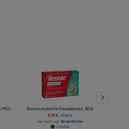
% MED,
Rennie zuckerfrei Kautabletten, 36 St
Physiog
9,79 €
13,99 €
inkl. MwSt.
zzgl.
Versandkosten
Lieferbar