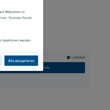
reme
 ml
 auf Webseiten zu
341481
irion, Youtube-Social
linge Pharma GmbH
Herzen sammeln
t deaktiviert werden.
Lieferbar
Alle akzeptieren
In den Warenkorb