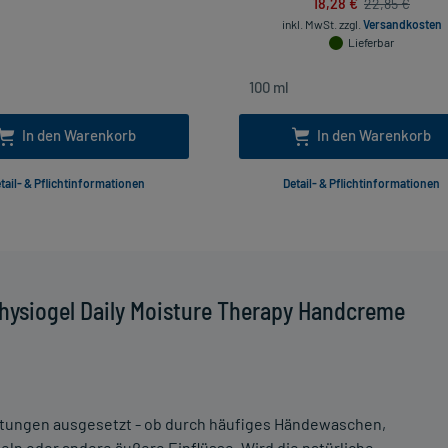
18,28 €
22,85 €
inkl. MwSt.
zzgl.
Versandkosten
Lieferbar
In den Warenkorb
In den Warenkorb
tail- & Pflichtinformationen
Detail- & Pflichtinformationen
hysiogel Daily Moisture Therapy Handcreme
stungen ausgesetzt - ob durch häufiges Händewaschen,
eln oder andere äußere Einflüsse. Wird die natürliche