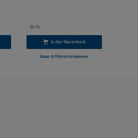
inkl. Mw
In den Warenkorb
Detail- & Pflichtinformationen
Deta