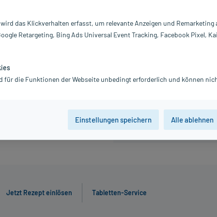
20,86 €
 wird das Klickverhalten erfasst, um relevante Anzeigen und Remarketing
inkl. MwSt.
Gratis-Versand
innerhalb D.
Google Retargeting, Bing Ads Universal Event Tracking, Facebook Pixel, Ka
kies
21 St
84 St
d für die Funktionen der Webseite unbedingt erforderlich und können nich
Der Artikel ist momentan nicht
Beratung für Produktalternat
Einstellungen speichern
Alle ablehnen
Jetzt Rezept einlösen
Tabletten-Service