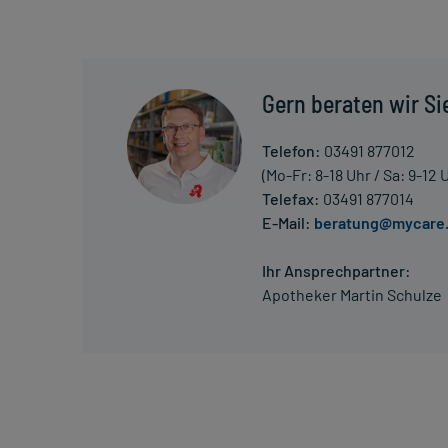
Die Gesamtdosis sollte nicht ohne Rücksprache mit
Art der Anwendung?
Gern beraten wir Si
Nehmen Sie das Arzneimittel mit Flüssigkeit (z.B. 1 G
Telefon:
03491 877012
Dauer der Anwendung?
(Mo-Fr: 8-18 Uhr / Sa: 9-12 
Die Anwendungsdauer richtet sich nach Art der Be
Telefax:
03491 877014
nur von Ihrem Arzt bestimmt. Prinzipiell ist die Dau
E-Mail:
beratung@mycare
kann daher längerfristig angewendet werden.
Ihr Ansprechpartner:
Überdosierung?
Apotheker Martin Schulze
Bei einer Überdosierung kann es zu Schläfrigkeit, 
Verdacht auf eine Überdosierung umgehend mit eine
Einnahme vergessen?
Setzen Sie die Einnahme zum nächsten vorgeschrieb
Menge) fort.