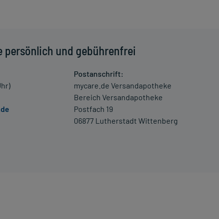
 einem Arzt oder Apotheker überschritten werden.
e persönlich und gebührenfrei
las Wasser) ein.
Postanschrift:
Uhr)
mycare.de Versandapotheke
schwerde und/oder Dauer der Erkrankung und wird deshalb
Bereich Versandapotheke
er der Anwendung zeitlich nicht begrenzt, das Arzneimittel
.de
Postfach 19
06877 Lutherstadt Wittenberg
Verwirrtheit und Unruhe kommen. Setzen Sie sich bei dem
m Arzt in Verbindung.
enen Zeitpunkt ganz normal (also nicht mit der doppelten