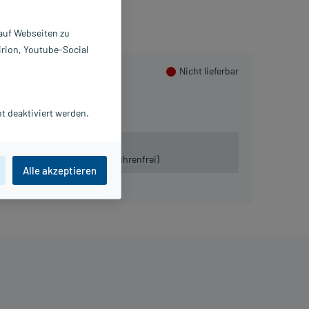
 auf Webseiten zu
irion, Youtube-Social
Nicht lieferbar
100 St
t deaktiviert werden.
 lieferbar.
iven:
Tel. 03491-8770120 (gebührenfrei)
Alle akzeptieren