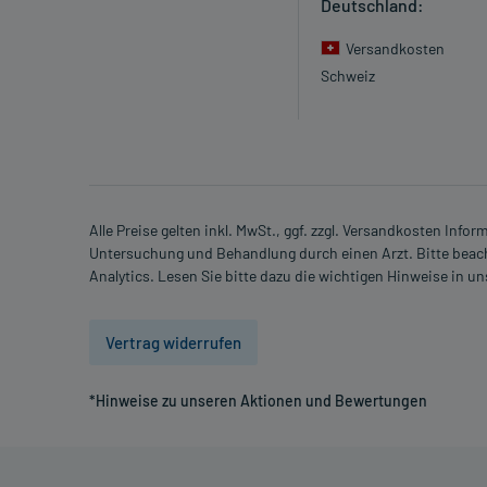
Welche Altersgruppe ist zu beachten?
Deutschland:
- Kinder und Jugendliche unter 18 Jahren: Das Arznei
Versandkosten
angewendet werden.
Schweiz
Was ist mit Schwangerschaft und Stillzeit?
- Schwangerschaft: Wenden Sie sich an Ihren Arzt. 
wie das Arzneimittel in der Schwangerschaft ange
- Stillzeit: Von einer Anwendung wird nach derzeitig
Erwägung zu ziehen.
Alle Preise gelten inkl. MwSt., ggf. zzgl. Versandkosten Info
Untersuchung und Behandlung durch einen Arzt. Bitte beach
Ist Ihnen das Arzneimittel trotz einer Gegenanzeige
Analytics. Lesen Sie bitte dazu die wichtigen Hinweise in u
Apotheker. Der therapeutische Nutzen kann höher se
Gegenanzeige in sich birgt.
Vertrag widerrufen
Nebenwirkungen:
*Hinweise zu unseren Aktionen und Bewertungen
Welche unerwünschten Wirkungen können auftrete
- Magen-Darm-Beschwerden, wie: