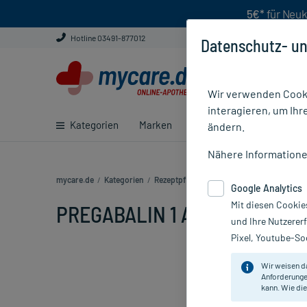
5€*
für Neuk
Hotline 03491-877012
Datenschutz- un
Wir verwenden Cooki
interagieren, um Ihr
Kategorien
Marken
Ratgeber
E-Rezept ei
ändern.
Nähere Information
mycare.de
/
Kategorien
/
Rezeptpflichtige Medikamente
/
PREGABA
Google Analytics
Mit diesen Cookie
PREGABALIN 1 A PHARMA200MG
und Ihre Nutzerer
Pixel, Youtube-Soc
Wir weisen d
Anforderunge
kann. Wie die