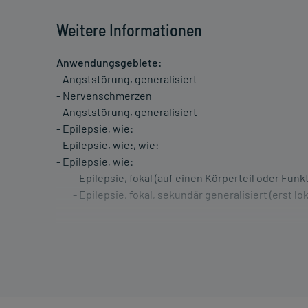
Weitere Informationen
Anwendungsgebiete:
- Angststörung, generalisiert
- Nervenschmerzen
- Angststörung, generalisiert
- Epilepsie, wie:
- Epilepsie, wie:, wie:
- Epilepsie, wie:
- Epilepsie, fokal (auf einen Körperteil oder Funkt
- Epilepsie, fokal, sekundär generalisiert (erst lo
Dosierung und Anwendungshinweise:
Erwachsene
1 Kapsel
2-3 mal täglich
unabhängig von der Mahlzeit