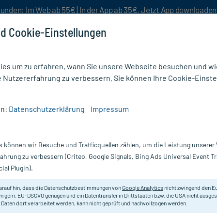
unden: Im Web ab 55€ | In der App ab 35€. Jetzt App downloade
d Cookie-Einstellungen
es um zu erfahren, wann Sie unsere Webseite besuchen und wie
e Nutzererfahrung zu verbessern. Sie können Ihre Cookie-Einste
nlösen
Rezeptur
Aktion %
en:
Datenschutzerklärung
Impressum
LIN 1 A PHARMA200MG
s können wir Besuche und Trafficquellen zählen, um die Leistung unsere
, 21 St
PREGABALIN-1A Pharma 200 mg Ha
fahrung zu verbessern (Criteo, Google Signals, Bing Ads Universal Event 
ial Plugin).
Darreichung:
Ha
Inhalt:
21
arauf hin, dass die Datenschutzbestimmungen von
Google Analytics
nicht zwingend den E
PZN:
10
n gem. EU-DSGVO genügen und ein Datentransfer in Drittstaaten bzw. die USA nicht ausg
Hersteller:
1
 Daten dort verarbeitet werden, kann nicht geprüft und nachvollzogen werden.