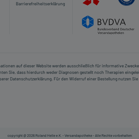
Barrierefreiheitserklärung
mittel sollte in dieser Altersgruppe in der Regel nicht
Es spielen verschiedene Überlegungen eine Rolle, ob und
wendet werden kann.
en Erkenntnissen abgeraten. Eventuell ist ein Abstillen in
rmationen auf dieser Website werden ausschließlich für informative Zwecke z
ten Sie, dass hierdurch weder Diagnosen gestellt noch Therapien eingele
 verordnet worden, sprechen Sie mit Ihrem Arzt oder
nserer Datenschutzerklärung. Für den Widerruf einer Bestellung nutzen Sie
in, als das Risiko, das die Anwendung bei einer
n?
copyright @ 2026 Roland Helle e.K. - Versandapotheke - Alle Rechte vorbehalten