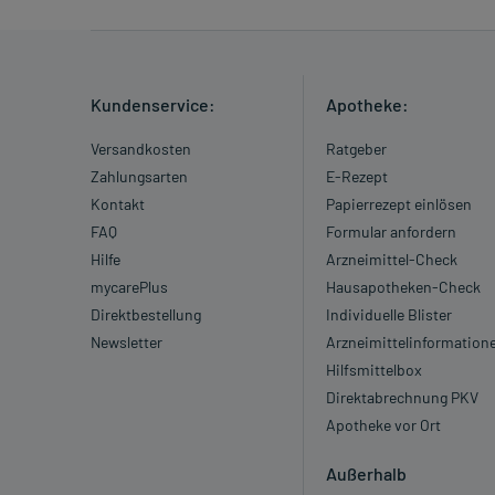
Generell gilt: Achten Sie vor allem bei Säuglingen,
Dosierung. Im Zweifelsfalle fragen Sie Ihren Arzt 
Vorsichtsmaßnahmen.
Kundenservice:
Apotheke:
Eine vom Arzt verordnete Dosierung kann von den A
Versandkosten
Ratgeber
individuell abstimmt, sollten Sie das Arzneimittel
Zahlungsarten
E-Rezept
Kontakt
Papierrezept einlösen
Gegenanzeigen:
FAQ
Formular anfordern
Was spricht gegen eine Anwendung?
Hilfe
Arzneimittel-Check
mycarePlus
Hausapotheken-Check
Immer:
Direktbestellung
Individuelle Blister
- Überempfindlichkeit gegen die Inhaltsstoffe
Newsletter
Arzneimittelinformation
Hilfsmittelbox
Unter Umständen - sprechen Sie hierzu mit Ihrem Ar
Direktabrechnung PKV
- Diabetes mellitus (Zuckerkrankheit)
Apotheke vor Ort
- Herzerkrankung
Außerhalb