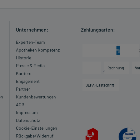
 Kleinkindern und älteren Menschen auf eine gewissenhafte
oder Apotheker nach etwaigen Auswirkungen oder
Unternehmen:
Zahlungsarten:
ngaben der Packungsbeilage abweichen. Da der Arzt sie
Experten-Team
 daher nach seinen Anweisungen anwenden.
Apotheken Kompetenz
Historie
Presse & Media
Rechnung
Vo
Karriere
Engagement
SEPA-Lastschrift
Partner
en
Kundenbewertungen
AGB
zt oder Apotheker:
Impressum
Datenschutz
Cookie-Einstellungen
Rückgabe/Widerruf