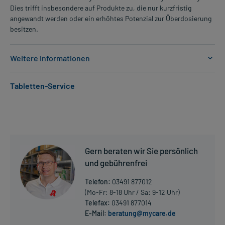
Dies trifft insbesondere auf Produkte zu, die nur kurzfristig
angewandt werden oder ein erhöhtes Potenzial zur Überdosierung
besitzen.
Weitere Informationen
Anwendungsgebiete:
Tabletten-Service
- Angststörung, generalisiert
- Nervenschmerzen
- Angststörung, generalisiert
- Epilepsie, wie:
- Epilepsie, wie:, wie:
- Epilepsie, wie:
Gern beraten wir Sie persönlich
- Epilepsie, fokal (auf einen Körperteil oder Funktion begrenzte
Anfälle)
und gebührenfrei
- Epilepsie, fokal, sekundär generalisiert (erst lokal, dann
Telefon:
03491 877012
ausgeweitet)
(Mo-Fr: 8-18 Uhr / Sa: 9-12 Uhr)
Telefax:
03491 877014
Dosierung und Anwendungshinweise:
E-Mail:
beratung@mycare.de
Mehr anzeigen
Erwachsene