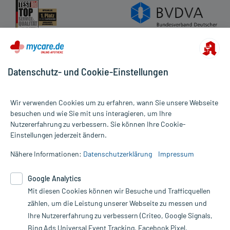
Datenschutz- und Cookie-Einstellungen
Wir verwenden Cookies um zu erfahren, wann Sie unsere Webseite
besuchen und wie Sie mit uns interagieren, um Ihre
Nutzererfahrung zu verbessern. Sie können Ihre Cookie-
Alle Preise gelten inkl. MwSt., ggf. zzgl. Versandkosten
Einstellungen jederzeit ändern.
Informationen auf dieser Website werden ausschließlich für
informative Zwecke zur Verfügung gestellt. Sie ersetzen keinesfalls
Nähere Informationen:
Datenschutzerklärung
Impressum
die Untersuchung und Behandlung durch einen Arzt. Bitte
beachten Sie, dass hierdurch weder Diagnosen gestellt noch
Google Analytics
Therapien eingeleitet werden können. | Diese Webseite benutzt
Google Analytics. Lesen Sie bitte dazu die wichtigen Hinweise in
Mit diesen Cookies können wir Besuche und Trafficquellen
unserer Datenschutzerklärung. Für den Widerruf einer Bestellung
zählen, um die Leistung unserer Webseite zu messen und
nutzen Sie das Formular:
Ihre Nutzererfahrung zu verbessern (Criteo, Google Signals,
Bing Ads Universal Event Tracking, Facebook Pixel,