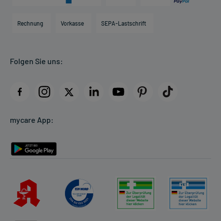
Karriere
Hilfsmittelbox
Engagement
Direktabrechnung PKV
Rechnung
Vorkasse
SEPA-Lastschrift
Partner
Apotheke vor Ort
Kundenbewertungen
Folgen Sie uns:
AGB
Impressum
Datenschutz
Cookie-Einstellungen
mycare App:
Rückgabe/Widerruf
Barrierefreiheitserklärung