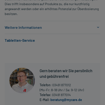
Dies trifft insbesondere auf Produkte zu, die nur kurzfristig
angewandt werden oder ein erhöhtes Potenzial zur Überdosierung
besitzen.
Weitere Informationen
Anwendungsgebiete:
Tabletten-Service
- Gutartig vergrößerte Prostata (benigne Prostatahyperplasie)
Dosierung und Anwendungshinweise:
Erwachsene
1 Tablette
1-mal täglich
Gern beraten wir Sie persönlich
unabhängig von der Mahlzeit
und gebührenfrei
Die Gesamtdosis sollte nicht ohne Rücksprache mit einem Arzt
Telefon:
03491 877012
oder Apotheker überschritten werden.
(Mo-Fr: 8-18 Uhr / Sa: 9-12 Uhr)
Telefax:
03491 877014
Art der Anwendung?
E-Mail:
beratung@mycare.de
Mehr anzeigen
Nehmen Sie das Arzneimittel mit Flüssigkeit (z.B. 1 Glas Wasser)