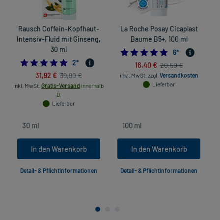
Rausch Coffein-Kopfhaut-
La Roche Posay Cicaplast
R
Intensiv-Fluid mit Ginseng,
Baume B5+, 100 ml
30 ml
5.0
6
*
5.0
2
*
16,40 €
20,50 €
31,92 €
39,90 €
inkl. MwSt.
zzgl.
Versandkosten
in
Lieferbar
inkl. MwSt.
Gratis-Versand
innerhalb
D.
Lieferbar
In den Warenkorb
In den Warenkorb
Detail- & Pflichtinformationen
Detail- & Pflichtinformationen