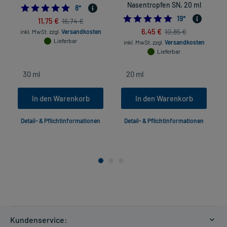
Nasentropfen SN, 20 ml
4.875
8
*
5.0
19
*
11,75 €
16,74 €
6,45 €
10,85 €
inkl. MwSt.
zzgl.
Versandkosten
Lieferbar
inkl. MwSt.
zzgl.
Versandkosten
Lieferbar
In den Warenkorb
In den Warenkorb
Detail- & Pflichtinformationen
Detail- & Pflichtinformationen
Kundenservice: