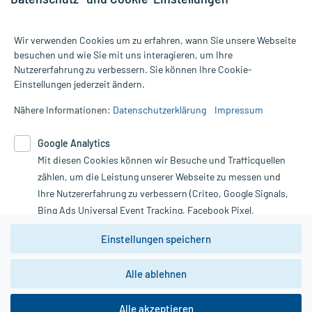
Wir verwenden Cookies um zu erfahren, wann Sie unsere Webseite
besuchen und wie Sie mit uns interagieren, um Ihre
Nutzererfahrung zu verbessern. Sie können Ihre Cookie-
Alle Preise gelten inkl. MwSt., ggf. zzgl. Versandkosten
Einstellungen jederzeit ändern.
Informationen auf dieser Website werden ausschließlich für
informative Zwecke zur Verfügung gestellt. Sie ersetzen keinesfalls
Nähere Informationen:
Datenschutzerklärung
Impressum
die Untersuchung und Behandlung durch einen Arzt. Bitte
beachten Sie, dass hierdurch weder Diagnosen gestellt noch
Google Analytics
Therapien eingeleitet werden können. | Diese Webseite benutzt
Mit diesen Cookies können wir Besuche und Trafficquellen
Google Analytics. Lesen Sie bitte dazu die wichtigen Hinweise in
unserer Datenschutzerklärung. Für den Widerruf einer Bestellung
zählen, um die Leistung unserer Webseite zu messen und
nutzen Sie das Formular:
Ihre Nutzererfahrung zu verbessern (Criteo, Google Signals,
Bing Ads Universal Event Tracking, Facebook Pixel,
Vertrag widerrufen
Youtube-Social Plugin).
Einstellungen speichern
Wir weisen darauf hin, dass die
Datenschutzbestimmungen von
Google Analytics
nicht
Alle ablehnen
*Hinweise zu unseren Aktionen und Bewertungen
zwingend den Europäischen Anforderungen gem. EU-
DSGVO genügen und ein Datentransfer in Drittstaaten bzw.
die USA nicht ausgeschlossen werden kann. Wie die
Alle akzeptieren
Daten dort verarbeitet werden, kann nicht geprüft und