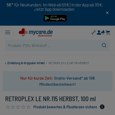
5€*
für Neukunden: Im Web ab 55€ | In der App ab 35€.
Jetzt App downloaden
Erkältung & Grippaler Infekt
/
RETROPLEX LE NR.115 HERBST
Nur für kurze Zeit:
Gratis-Versand* ab 19€
Mindestbestellwert!
RETROPLEX LE NR.115 HERBST, 100 ml
Produkt bewerten & PlusHerzen sichern