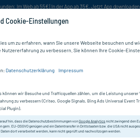
unden: Im Web ab 55€ | In der App ab 35€. Jetzt App downloade
d Cookie-Einstellungen
es um zu erfahren, wann Sie unsere Webseite besuchen und wie
e Nutzererfahrung zu verbessern. Sie können Ihre Cookie-Einste
nlösen
Rezeptur
Aktion %
en:
Datenschutzerklärung
Impressum
s können wir Besuche und Trafficquellen zählen, um die Leistung unsere
Nur für kurze Zeit:
Gratis-Versand* ab 19€ Mindestbestellwert!
fahrung zu verbessern (Criteo, Google Signals, Bing Ads Universal Event 
ial Plugin).
, 100 ml
arauf hin, dass die Datenschutzbestimmungen von
Google Analytics
nicht zwingend den E
Homöopathisches Arzneimittel.
n gem. EU-DSGVO genügen und ein Datentransfer in Drittstaaten bzw. die USA nicht ausg
 Daten dort verarbeitet werden, kann nicht geprüft und nachvollzogen werden.
Darreichung:
Tr