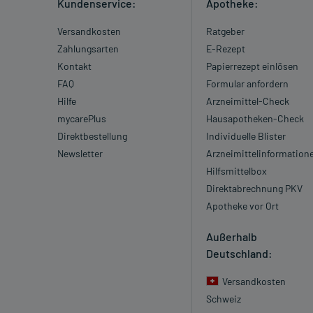
Kundenservice:
Apotheke:
Versandkosten
Ratgeber
Zahlungsarten
E-Rezept
Kontakt
Papierrezept einlösen
FAQ
Formular anfordern
Hilfe
Arzneimittel-Check
mycarePlus
Hausapotheken-Check
Direktbestellung
Individuelle Blister
Newsletter
Arzneimittelinformation
Hilfsmittelbox
Direktabrechnung PKV
Apotheke vor Ort
Außerhalb
Deutschland:
Versandkosten
Schweiz