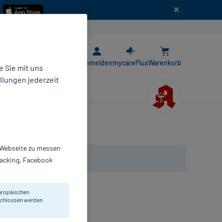
n
E-Rezept App
Anmelden
mycarePlus
Warenkorb
 Sie mit uns
llungen jederzeit
r Webseite zu messen
Tracking, Facebook
uropäischen
eschlossen werden
opfen