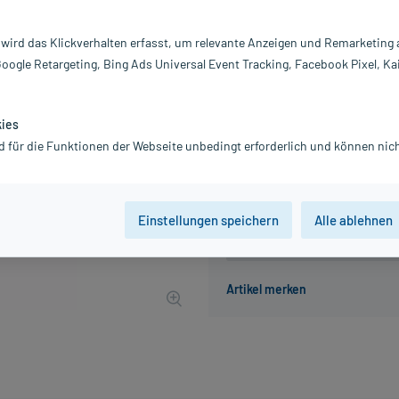
Inhalt:
10
PZN:
06
 wird das Klickverhalten erfasst, um relevante Anzeigen und Remarketing
Hersteller:
H
Google Retargeting, Bing Ads Universal Event Tracking, Facebook Pixel, Ka
29,18 €
292
PlusHerzen s
inkl. MwSt.
Gratis-Versand
innerhalb D.
kies
Grundpreis: 291,80 € / l
d für die Funktionen der Webseite unbedingt erforderlich und können nich
Einstellungen speichern
Alle ablehnen
Der Artikel ist momentan nicht
Beratung für Produktalternat