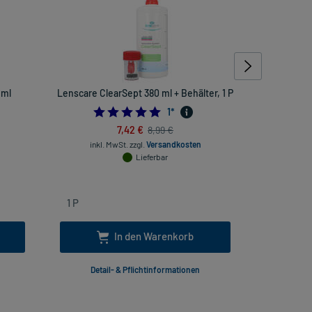
 ml
Lenscare ClearSept 380 ml + Behälter, 1 P
Progent Int
5.0
1
*
7,42 €
8,99 €
inkl. MwSt.
zzgl.
Versandkosten
Lieferbar
inkl
In den Warenkorb
Detail- & Pflichtinformationen
Deta