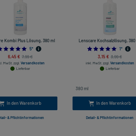
e Kombi Plus Lösung, 380 ml
Lenscare Kochsalzlösung, 380
5.0
5.0
5
*
1
*
6,45 €
3,15 €
7,99 €
3,99 €
kl. MwSt.
zzgl.
Versandkosten
inkl. MwSt.
zzgl.
Versandkosten
Lieferbar
Lieferbar
In den Warenkorb
In den Warenkorb
tail- & Pflichtinformationen
Detail- & Pflichtinformationen