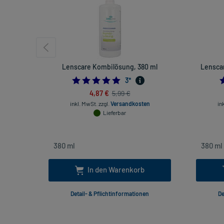
Lenscare Kombilösung, 380 ml
Lenscar
5.0
3
*
4,87 €
5,99 €
inkl. MwSt.
zzgl.
Versandkosten
in
Lieferbar
In den Warenkorb
Detail- & Pflichtinformationen
De