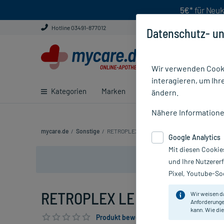
5€*
für Neuk
Hotline 03491-877012
Datenschutz- un
Wir verwenden Cooki
interagieren, um Ihr
Kategorien
Marken
Ratgeber
E-Rezept ei
ändern.
Nähere Information
mycare.de
/
Sonstige
/
RETROPLEX LE NR.115 WINTER
Google Analytics
Mit diesen Cookie
und Ihre Nutzerer
Pixel, Youtube-Soc
RETROPLEX LE NR.115 WINTER
Wir weisen d
Anforderunge
kann. Wie die
Produkt bewerten & PlusHerzen sichern