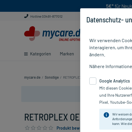
5€*
für Neuk
Hotline 03491-877012
Datenschutz- un
Wir verwenden Cooki
interagieren, um Ihr
Kategorien
Marken
Ratgeber
E-Rezept ei
ändern.
Nähere Information
mycare.de
/
Sonstige
/
RETROPLEX OE ER NR.503
Google Analytics
Mit diesen Cookie
und Ihre Nutzerer
Pixel, Youtube-Soc
RETROPLEX OE ER NR.503, 10
Wir weisen d
Anforderunge
kann. Wie die
Produkt bewerten & PlusHerzen sichern