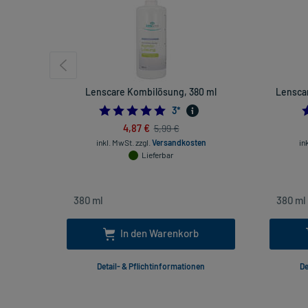
Lenscare Kombilösung, 380 ml
Lenscar
5.0
3
*
4,87 €
5,99 €
inkl. MwSt.
zzgl.
Versandkosten
in
Lieferbar
In den Warenkorb
Detail- & Pflichtinformationen
De