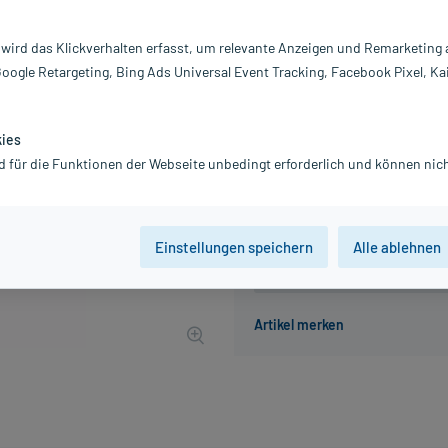
Inhalt:
10
PZN:
0
 wird das Klickverhalten erfasst, um relevante Anzeigen und Remarketing
Hersteller:
H
Google Retargeting, Bing Ads Universal Event Tracking, Facebook Pixel, Ka
46,12 €
462
PlusHerzen s
inkl. MwSt.
Gratis-Versand
innerhalb D.
kies
Grundpreis: 461,20 € / l
d für die Funktionen der Webseite unbedingt erforderlich und können nich
Einstellungen speichern
Alle ablehnen
Der Artikel ist momentan nicht
Beratung für Produktalternat