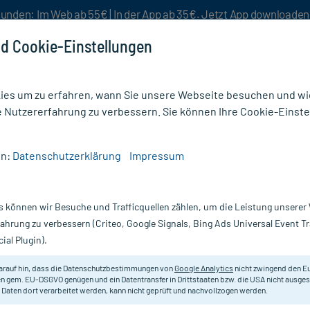
unden: Im Web ab 55€ | In der App ab 35€. Jetzt App downloade
d Cookie-Einstellungen
es um zu erfahren, wann Sie unsere Webseite besuchen und wie
e Nutzererfahrung zu verbessern. Sie können Ihre Cookie-Einste
nlösen
Rezeptur
Aktion %
en:
Datenschutzerklärung
Impressum
s können wir Besuche und Trafficquellen zählen, um die Leistung unsere
Nur für kurze Zeit:
Gratis-Versand* ab 19€ Mindestbestellwert!
fahrung zu verbessern (Criteo, Google Signals, Bing Ads Universal Event 
ial Plugin).
0 ml
arauf hin, dass die Datenschutzbestimmungen von
Google Analytics
nicht zwingend den E
Homöopathisches Arzneimittel.
n gem. EU-DSGVO genügen und ein Datentransfer in Drittstaaten bzw. die USA nicht ausg
 Daten dort verarbeitet werden, kann nicht geprüft und nachvollzogen werden.
Darreichung:
Tr