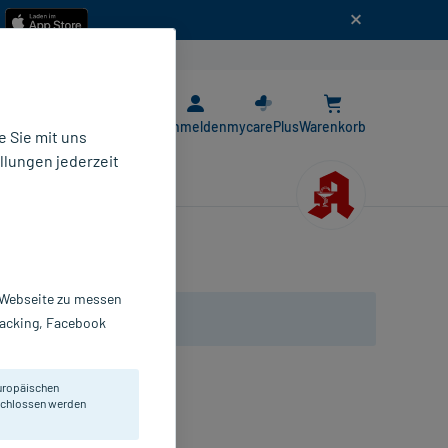
n
E-Rezept App
Anmelden
mycarePlus
Warenkorb
 Sie mit uns
llungen jederzeit
r Webseite zu messen
Tracking, Facebook
uropäischen
eschlossen werden
opfen