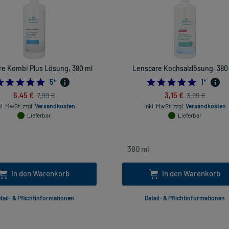
e Kombi Plus Lösung, 380 ml
Lenscare Kochsalzlösung, 380
5.0
5.0
5
*
1
*
6,45 €
3,15 €
7,99 €
3,99 €
kl. MwSt.
zzgl.
Versandkosten
inkl. MwSt.
zzgl.
Versandkosten
Lieferbar
Lieferbar
In den Warenkorb
In den Warenkorb
tail- & Pflichtinformationen
Detail- & Pflichtinformationen