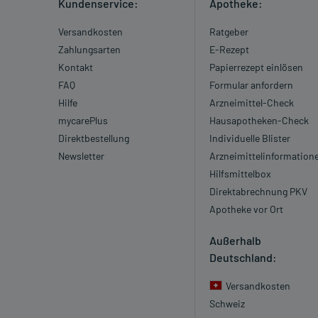
Kundenservice:
Apotheke:
Versandkosten
Ratgeber
Zahlungsarten
E-Rezept
Kontakt
Papierrezept einlösen
FAQ
Formular anfordern
Hilfe
Arzneimittel-Check
mycarePlus
Hausapotheken-Check
Direktbestellung
Individuelle Blister
Newsletter
Arzneimittelinformation
Hilfsmittelbox
Direktabrechnung PKV
Apotheke vor Ort
Außerhalb
Deutschland:
Versandkosten
Schweiz