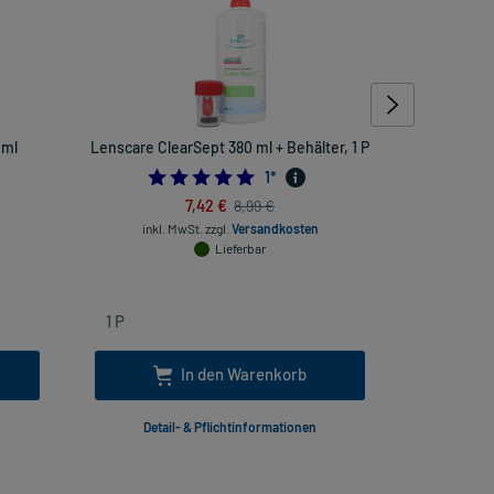
 ml
Lenscare ClearSept 380 ml + Behälter, 1 P
Progent Int
5.0
1
*
7,42 €
8,99 €
inkl. MwSt.
zzgl.
Versandkosten
Lieferbar
inkl
In den Warenkorb
Detail- & Pflichtinformationen
Deta