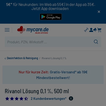
5€*
für Neukunden: Im Web ab 55€ | In der App ab 35€.
Jetzt App downloaden
Desinfektion & Reinigung
/
Rivanol Lösung 0,1 %
Nur für kurze Zeit:
Gratis-Versand* ab 19€
Mindestbestellwert!
Rivanol Lösung 0,1 %, 500 ml
4.5
2 Kundenbewertungen*