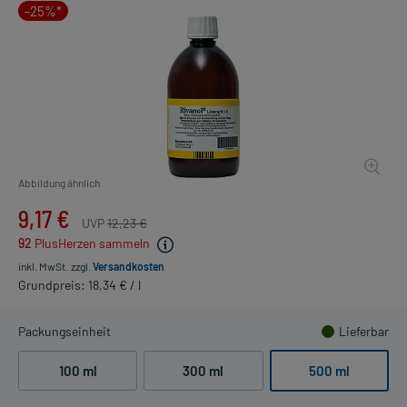
-25%*
Abbildung ähnlich
9,17 €
UVP
12,23 €
92
PlusHerzen sammeln
inkl. MwSt.
zzgl.
Versandkosten
Grundpreis: 18,34 € / l
Packungseinheit
Lieferbar
100 ml
300 ml
500 ml