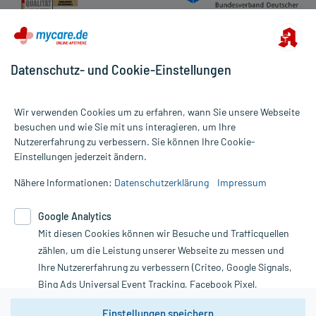
Das Arzneimittel muss im Dunkeln (z.B. im Umkarton) aufbewahrt
werden.
Aufbewahrung nach Anbruch oder Zubereitung
Das Arzneimittel darf nach Anbruch/Zubereitung höchstens 3
Datenschutz- und Cookie-Einstellungen
Monate verwendet werden!
Das Arzneimittel muss nach Anbruch/Zubereitung
- bei Raumtemperatur
Wir verwenden Cookies um zu erfahren, wann Sie unsere Webseite
- im Dunkeln (z.B. im Umkarton)
besuchen und wie Sie mit uns interagieren, um Ihre
aufbewahrt werden!
Nutzererfahrung zu verbessern. Sie können Ihre Cookie-
Alle Preise gelten inkl. MwSt., ggf. zzgl. Versandkosten
Einstellungen jederzeit ändern.
Informationen auf dieser Website werden ausschließlich für
Handelsformen:
informative Zwecke zur Verfügung gestellt. Sie ersetzen keinesfalls
Nähere Informationen:
Datenschutzerklärung
Impressum
Anbieter: DERMAPHARM, Grünwald, www.dermapharm.de
die Untersuchung und Behandlung durch einen Arzt. Bitte
Bearbeitungsstand: 23.05.2019
beachten Sie, dass hierdurch weder Diagnosen gestellt noch
Google Analytics
Therapien eingeleitet werden können. | Diese Webseite benutzt
Mit diesen Cookies können wir Besuche und Trafficquellen
Google Analytics. Lesen Sie bitte dazu die wichtigen Hinweise in
unserer Datenschutzerklärung. Für den Widerruf einer Bestellung
zählen, um die Leistung unserer Webseite zu messen und
nutzen Sie das Formular:
Ihre Nutzererfahrung zu verbessern (Criteo, Google Signals,
Bing Ads Universal Event Tracking, Facebook Pixel,
Vertrag widerrufen
Youtube-Social Plugin).
Einstellungen speichern