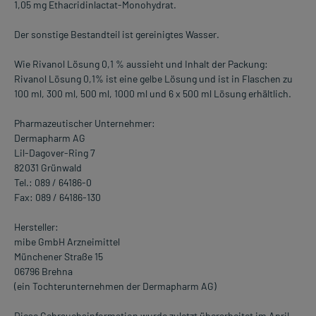
1,05 mg Ethacridinlactat-Monohydrat.
Der sonstige Bestandteil ist gereinigtes Wasser.
Wie Rivanol Lösung 0,1 % aussieht und Inhalt der Packung:
Rivanol Lösung 0,1% ist eine gelbe Lösung und ist in Flaschen zu
100 ml, 300 ml, 500 ml, 1000 ml und 6 x 500 ml Lösung erhältlich.
Pharmazeutischer Unternehmer:
Dermapharm AG
Lil-Dagover-Ring 7
82031 Grünwald
Tel.: 089 / 64186-0
Fax: 089 / 64186-130
Hersteller:
mibe GmbH Arzneimittel
Münchener Straße 15
06796 Brehna
(ein Tochterunternehmen der Dermapharm AG)
Diese Gebrauchsinformation wurde zuletzt überarbeitet im April