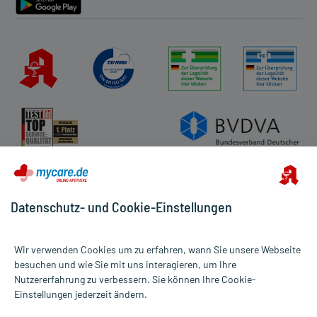
Immer:
- Überempfindlichkeit gegen die Inhaltsstoffe
- Abhängigkeit, auch wenn sie schon länger zurückliegt, wie:
- Drogenabhängigkeit, auch wenn sie schon längere Zeit
zurückliegt
- Alkoholmissbrauch, auch wenn er schon längere Zeit
zurückliegt
- Arzneimittelmissbrauch, auch wenn er schon längere Zeit
zurückliegt
- Myasthenia gravis (Erkrankung des Nervensystems mit
Muskelerschlaffung)
Unter Umständen - sprechen Sie hierzu mit Ihrem Arzt oder
Apotheker:
Datenschutz- und Cookie-Einstellungen
- Atemwegserkrankungen, wie:
- Chronisch obstruktive Atemwegserkrankung (chronische
Atemwegserkrankung mit einer Verengung der Atemwege)
Wir verwenden Cookies um zu erfahren, wann Sie unsere Webseite
- Schlafapnoe-Syndrom (kurzzeitiger Atemstillstand während des
besuchen und wie Sie mit uns interagieren, um Ihre
Schlafes)
Nutzererfahrung zu verbessern. Sie können Ihre Cookie-
Alle Preise gelten inkl. MwSt., ggf. zzgl. Versandkosten
- Depressionen, auch in der Vorgeschichte
Einstellungen jederzeit ändern.
Informationen auf dieser Website werden ausschließlich für
- Hirnschäden
informative Zwecke zur Verfügung gestellt. Sie ersetzen keinesfalls