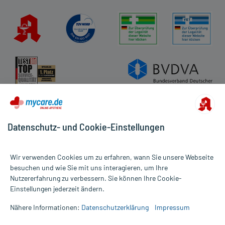
Datenschutz- und Cookie-Einstellungen
Wir verwenden Cookies um zu erfahren, wann Sie unsere Webseite
besuchen und wie Sie mit uns interagieren, um Ihre
Nutzererfahrung zu verbessern. Sie können Ihre Cookie-
Alle Preise gelten inkl. MwSt., ggf. zzgl. Versandkosten
Einstellungen jederzeit ändern.
Informationen auf dieser Website werden ausschließlich für
informative Zwecke zur Verfügung gestellt. Sie ersetzen keinesfalls
Nähere Informationen:
Datenschutzerklärung
Impressum
die Untersuchung und Behandlung durch einen Arzt. Bitte
beachten Sie, dass hierdurch weder Diagnosen gestellt noch