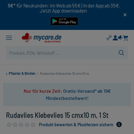
5€*
für Neukunden: Im Web ab 55€ | In der App ab 35€.
Jetzt App downloaden
Pflaster & Binden
/
Rudavlies Klebevlies 15 cmx10 m
Nur für kurze Zeit:
Gratis-Versand* ab 19€
Mindestbestellwert!
Rudavlies Klebevlies 15 cmx10 m, 1 St
Produkt bewerten & PlusHerzen sichern