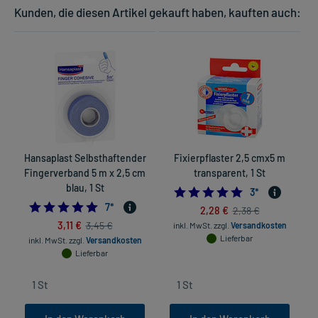
Kunden, die diesen Artikel gekauft haben, kauften auch:
Hansaplast Selbsthaftender
Fixierpflaster 2,5 cmx5 m
Fingerverband 5 m x 2,5 cm
transparent, 1 St
blau, 1 St
5.0
3
*
4.714285714285714
7
*
2,28 €
2,38 €
3,11 €
3,45 €
inkl. MwSt.
zzgl.
Versandkosten
Lieferbar
inkl. MwSt.
zzgl.
Versandkosten
Lieferbar