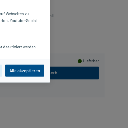
 ml
0893564
 auf Webseiten zu
ologische Heilmittel Heel GmbH
irion, Youtube-Social
usHerzen sammeln
t deaktiviert werden.
Lieferbar
Alle akzeptieren
In den Warenkorb