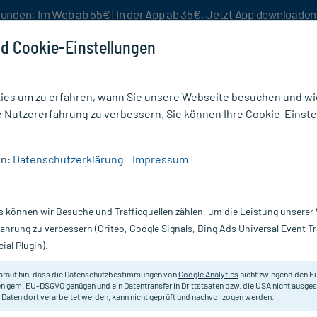
unden: Im Web ab 55€ | In der App ab 35€. Jetzt App downloade
d Cookie-Einstellungen
es um zu erfahren, wann Sie unsere Webseite besuchen und wie
e Nutzererfahrung zu verbessern. Sie können Ihre Cookie-Einste
nlösen
Rezeptur
Aktion %
en:
Datenschutzerklärung
Impressum
t
/
Reizblase
/
SABAL HOMACCORD
s können wir Besuche und Trafficquellen zählen, um die Leistung unsere
Nur für kurze Zeit:
Gratis-Versand* ab 19€ Mindestbestellwert!
fahrung zu verbessern (Criteo, Google Signals, Bing Ads Universal Event 
ial Plugin).
arauf hin, dass die Datenschutzbestimmungen von
Google Analytics
nicht zwingend den E
Homöopathisches Arzneimittel.
n gem. EU-DSGVO genügen und ein Datentransfer in Drittstaaten bzw. die USA nicht ausg
 Daten dort verarbeitet werden, kann nicht geprüft und nachvollzogen werden.
Darreichung:
Tr