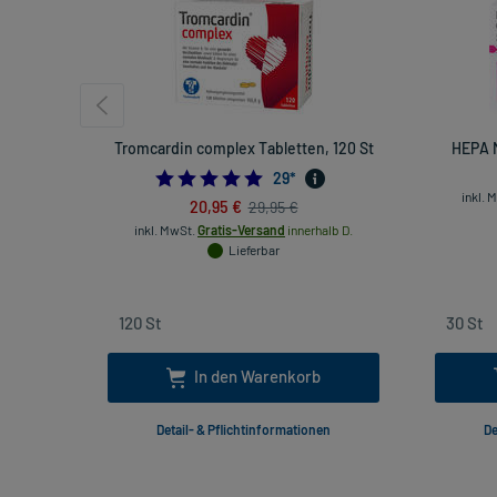
Tromcardin complex Tabletten, 120 St
HEPA 
4.793103448275862
29
*
inkl. 
20,95 €
29,95 €
inkl. MwSt.
Gratis-Versand
innerhalb D.
Lieferbar
In den Warenkorb
Detail- & Pflichtinformationen
De