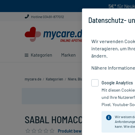
5€*
für Neuk
Hotline 03491-877012
Datenschutz- un
Wir verwenden Cooki
interagieren, um Ihr
Kategorien
Marken
Ratgeber
E-Rezept ei
ändern.
Nähere Information
mycare.de
/
Kategorien
/
Niere, Blase & Prostata
/
Blasengesundhei
Google Analytics
Mit diesen Cookie
und Ihre Nutzerer
Pixel, Youtube-Soc
SABAL HOMACCORD, 30 ml
Wir weisen d
Anforderunge
kann. Wie die
Produkt bewerten & PlusHerzen sichern