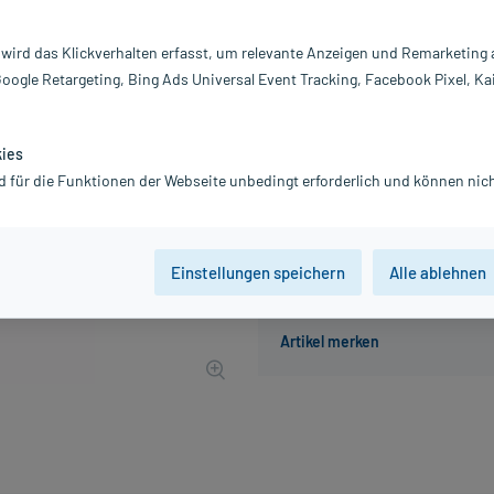
Inhalt:
30
PZN:
0
 wird das Klickverhalten erfasst, um relevante Anzeigen und Remarketing
Hersteller:
Bi
Google Retargeting, Bing Ads Universal Event Tracking, Facebook Pixel, Ka
11,44 €
UVP
14,36 €
115
Pl
inkl. MwSt.
zzgl.
Versandkosten
kies
Grundpreis: 381,33 € / l
d für die Funktionen der Webseite unbedingt erforderlich und können nich
Einstellungen speichern
Alle ablehnen