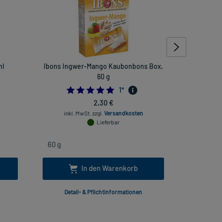
ml
Ibons Ingwer-Mango Kaubonbons Box,
Bittere
60 g
5.0
1
*
2,30 €
inkl. Mw
inkl. MwSt.
zzgl.
Versandkosten
Lieferbar
In den Warenkorb
Detail- & Pflichtinformationen
Deta