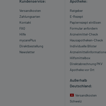
Kundenservice:
Apotheke:
Versandkosten
Ratgeber
Zahlungsarten
E-Rezept
Kontakt
Papierrezept einlösen
FAQ
Formular anfordern
Hilfe
Arzneimittel-Check
mycarePlus
Hausapotheken-Check
Direktbestellung
Individuelle Blister
Newsletter
Arzneimittelinformation
Hilfsmittelbox
Direktabrechnung PKV
Apotheke vor Ort
Außerhalb
Deutschland:
Versandkosten
Schweiz