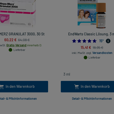
MERZ GRANULAT 3000, 30 St
EndWarts Classic Lösung, 3 
60,22 €
64,08 €
4.6
15
*
MwSt.
Gratis-Versand
innerhalb D.
15,41 €
18,95 €
Lieferbar
inkl. MwSt.
zzgl.
Versandkosten
Lieferbar
In den Warenkorb
In den Warenkorb
tail- & Pflichtinformationen
Detail- & Pflichtinformationen