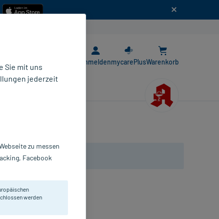
n
E-Rezept App
Anmelden
mycarePlus
Warenkorb
 Sie mit uns
llungen jederzeit
r Webseite zu messen
Tracking, Facebook
uropäischen
eschlossen werden
opfen