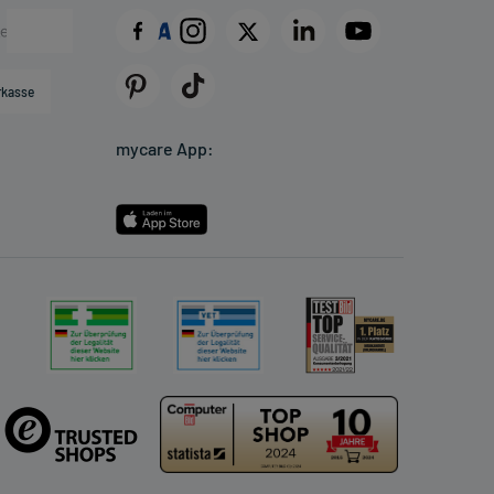
rkasse
mycare App: