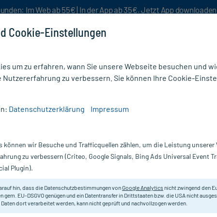
unden: Im Web ab 55€ | In der App ab 35€. Jetzt App downloade
d Cookie-Einstellungen
es um zu erfahren, wann Sie unsere Webseite besuchen und wie
e Nutzererfahrung zu verbessern. Sie können Ihre Cookie-Einste
nlösen
Rezeptur
Aktion %
en:
Datenschutzerklärung
Impressum
ch Elixier 1 mg/ml
s können wir Besuche und Trafficquellen zählen, um die Leistung unsere
 20 ml
Scannen Sie Ihr E-Rezept in der myc
fahrung zu verbessern (Criteo, Google Signals, Bing Ads Universal Event 
versandkostenfrei* - inklusive Ihre
ial Plugin).
Darreichung:
T
arauf hin, dass die Datenschutzbestimmungen von
Google Analytics
nicht zwingend den E
Inhalt:
20
n gem. EU-DSGVO genügen und ein Datentransfer in Drittstaaten bzw. die USA nicht ausg
PZN:
0
 Daten dort verarbeitet werden, kann nicht geprüft und nachvollzogen werden.
Hersteller:
I