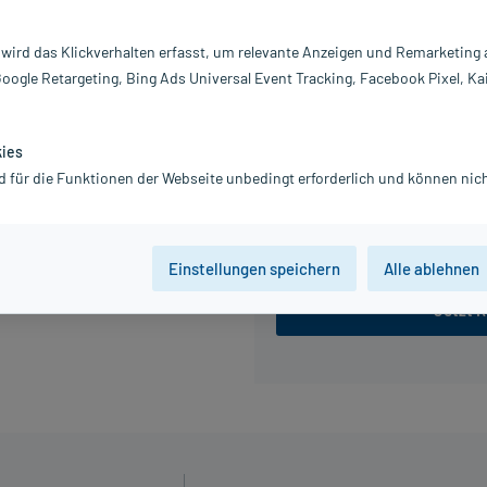
Information:
 wird das Klickverhalten erfasst, um relevante Anzeigen und Remarketing
18,24 €
Google Retargeting, Bing Ads Universal Event Tracking, Facebook Pixel, Ka
inkl. MwSt.
zzgl.
Versandkosten
Grundpreis: 912,00 € / l
kies
d für die Funktionen der Webseite unbedingt erforderlich und können nich
20 ml
50 ml
Einstellungen speichern
Alle ablehnen
Jetzt R