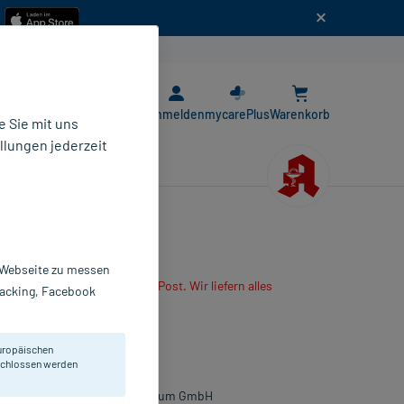
n
E-Rezept App
Anmelden
mycarePlus
Warenkorb
 Sie mit uns
llungen jederzeit
r Webseite zu messen
are App oder senden es per Post. Wir liefern alles
Tracking, Facebook
r mitbestellten Produkte.
ropfen zum Einnehmen
uropäischen
 ml
eschlossen werden
1863200
NFECTOPHARM Arzn.u.Consilium GmbH