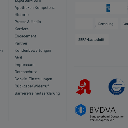
Experten-Team
Apotheken Kompetenz
Historie
Presse & Media
Rechnung
Vo
Karriere
Engagement
SEPA-Lastschrift
Partner
en
Kundenbewertungen
 einem Arzt oder Apotheker überschritten werden.
AGB
Impressum
Datenschutz
Cookie-Einstellungen
Rückgabe/Widerruf
schwerde und/oder Dauer der Erkrankung und wird deshalb
Barrierefreiheitserklärung
er der Anwendung zeitlich nicht begrenzt, das Arzneimittel
heinungen kommen, unter anderem zu Herzklopfen,