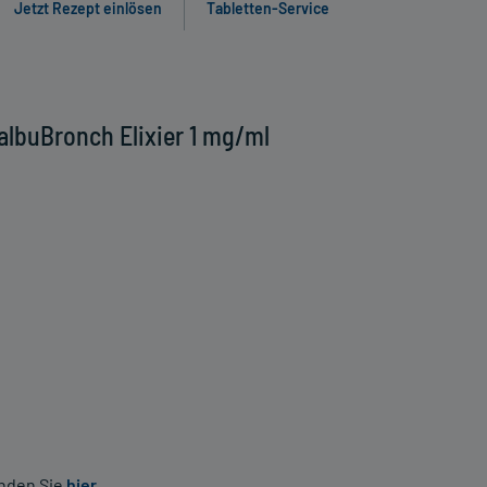
Jetzt Rezept einlösen
Tabletten-Service
albuBronch Elixier 1 mg/ml
inden Sie
hier
.