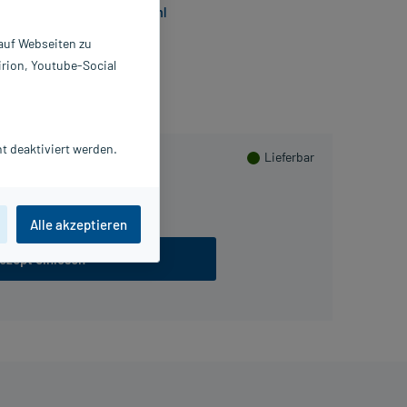
SalbuBronch Elixier 1 mg/ml
 auf Webseiten zu
irion, Youtube-Social
t deaktiviert werden.
Lieferbar
100 ml
Alle akzeptieren
ezept einlösen