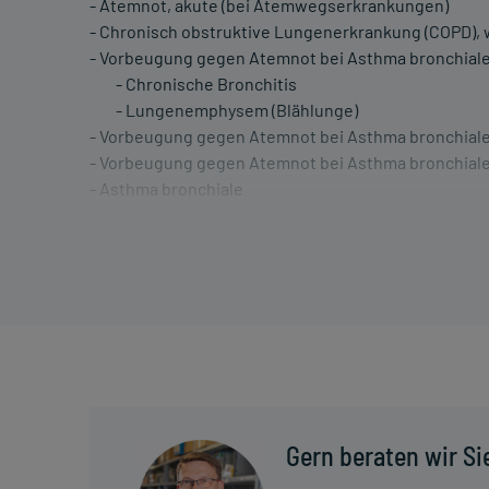
- Atemnot, akute (bei Atemwegserkrankungen)
- Chronisch obstruktive Lungenerkrankung (COPD), 
- Vorbeugung gegen Atemnot bei Asthma bronchiale,
- Chronische Bronchitis
- Lungenemphysem (Blählunge)
- Vorbeugung gegen Atemnot bei Asthma bronchial
- Vorbeugung gegen Atemnot bei Asthma bronchiale,
- Asthma bronchiale
- Asthma bronchiale, Notfallmedikament
- Chronisch obstruktive Lungenerkrankung (COPD), 
- Chronische Bronchitis
- Lungenemphysem (Blählunge)
Dosierung und Anwendungshinweise:
Kinder von 2-6 Jahren
15-30 Tropfen
2-4 mal täglich
Gern beraten wir Si
unabhängig von der Mahlzeit