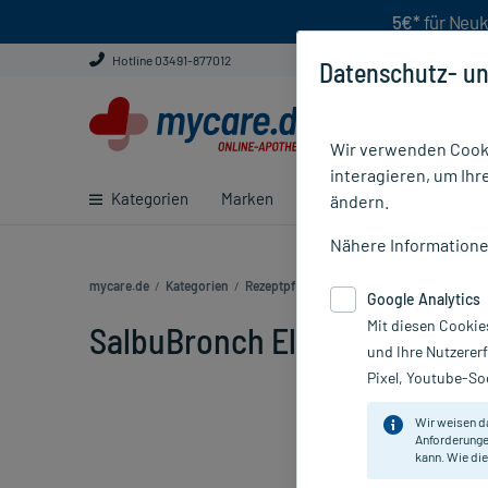
5€*
für Neuk
Hotline 03491-877012
Datenschutz- un
Wir verwenden Cooki
interagieren, um Ihr
Kategorien
Marken
Ratgeber
E-Rezept ei
ändern.
Nähere Information
mycare.de
/
Kategorien
/
Rezeptpflichtige Medikamente
/
SalbuBron
Google Analytics
Mit diesen Cookie
SalbuBronch Elixier 1 mg/ml,
und Ihre Nutzerer
Pixel, Youtube-Soc
Wir weisen d
Anforderunge
kann. Wie die