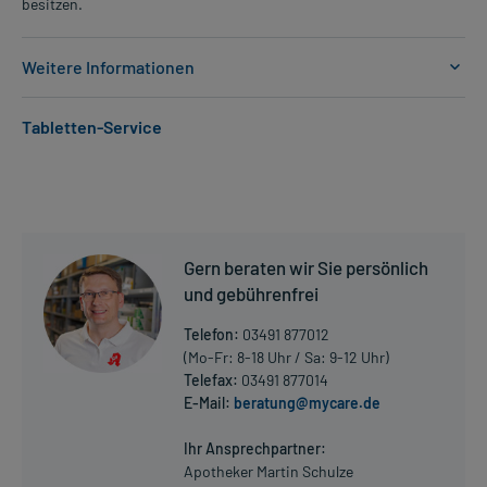
besitzen.
Weitere Informationen
Anwendungsgebiete:
Tabletten-Service
- Colitis ulcerosa
Dosierung und Anwendungshinweise:
Erwachsene
1 Einlauf
1-mal täglich
Gern beraten wir Sie persönlich
vor dem Schlafengehen
und gebührenfrei
Die Gesamtdosis sollte nicht ohne Rücksprache mit einem Arzt
Telefon:
03491 877012
oder Apotheker überschritten werden.
(Mo-Fr: 8-18 Uhr / Sa: 9-12 Uhr)
Telefax:
03491 877014
Art der Anwendung?
E-Mail:
beratung@mycare.de
Mehr anzeigen
Geben Sie den Einlauf in den Darm ein. Zuvor entleeren Sie den
Darm möglichst. Lassen Sie sich zu der Art der Anwendung von
Ihr Ansprechpartner:
Ihrem Arzt oder Apotheker beraten. Vor Gebrauch gut schütteln.
Apotheker Martin Schulze