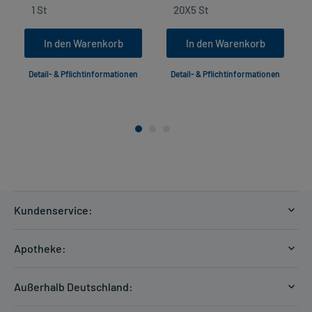
In den Warenkorb
In den Warenkorb
Detail- & Pflichtinformationen
Detail- & Pflichtinformationen
Kundenservice:
Versandkosten
Apotheke:
Zahlungsarten
Ratgeber
Kontakt
Außerhalb Deutschland:
E-Rezept
FAQ