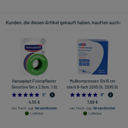
Kunden, die diesen Artikel gekauft haben, kauften auch:
Hansaplast Fixierpflaster
Mullkompressen 10x10 cm
M
Sensitive 5m x 2,5cm, 1 St
steril 8-fach 20X5 St, 20X5 St
5.0
5.0
5
*
8
*
4,55 €
7,68 €
inkl. MwSt.
zzgl.
Versandkosten
inkl. MwSt.
zzgl.
Versandkosten
Lieferbar
Lieferbar