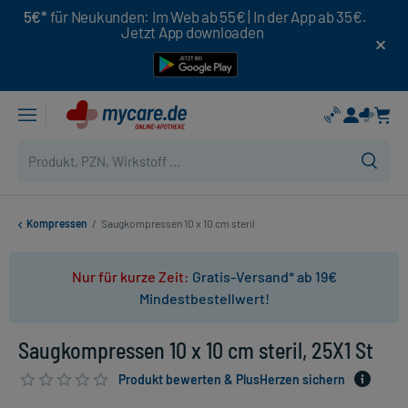
5€*
für Neukunden: Im Web ab 55€ | In der App ab 35€.
Jetzt App downloaden
Kompressen
/
Saugkompressen 10 x 10 cm steril
Nur für kurze Zeit:
Gratis-Versand* ab 19€
Mindestbestellwert!
Saugkompressen 10 x 10 cm steril, 25X1 St
Produkt bewerten & PlusHerzen sichern