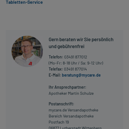
Tabletten-Service
- Nachgewiesener Selenmangel (durch beeinträchtigte Resorption
von Nahrungsbestandteilen aus dem Darm oder durch Fehl- und
Mangelernährung)
- Nachgewiesener Selenmangel (durch Verdauungsstörungen und
beeinträchtigte Resorption von Nahrungsbestandteilen aus dem
Darm oder durch Fehl- und Mangelernährung)
Gern beraten wir Sie persönlich
und gebührenfrei
Dosierung und Anwendungshinweise:
Erwachsene
Telefon:
03491 877012
1 Tablette
(Mo-Fr: 8-18 Uhr / Sa: 9-12 Uhr)
1-mal täglich
Telefax:
03491 877014
zu der Hauptmahlzeit
E-Mail:
beratung@mycare.de
Mehr anzeigen
Die Gesamtdosis sollte nicht ohne Rücksprache mit einem Arzt
Ihr Ansprechpartner:
oder Apotheker überschritten werden.
Apotheker Martin Schulze
Postanschrift:
Art der Anwendung?
mycare.de Versandapotheke
Nehmen Sie das Arzneimittel mit Flüssigkeit (z.B. 1 Glas Wasser)
Bereich Versandapotheke
ein.
Postfach 19
06877 Lutherstadt Wittenberg
Dauer der Anwendung?