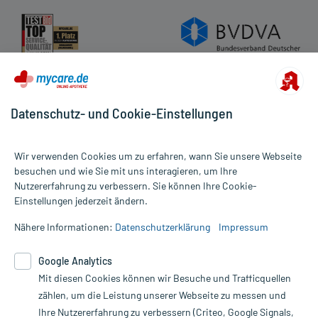
Anwendung bei einer Gegenanzeige in sich birgt.
Nebenwirkungen:
Welche unerwünschten Wirkungen können auftreten?
Für das Arzneimittel sind derzeit keine Nebenwirkungen bekannt.
Datenschutz- und Cookie-Einstellungen
Bemerken Sie eine Befindlichkeitsstörung oder Veränderung
während der Behandlung, wenden Sie sich an Ihren Arzt oder
Apotheker.
Wir verwenden Cookies um zu erfahren, wann Sie unsere Webseite
besuchen und wie Sie mit uns interagieren, um Ihre
Für die Information an dieser Stelle werden vor allem
Nutzererfahrung zu verbessern. Sie können Ihre Cookie-
Alle Preise gelten inkl. MwSt., ggf. zzgl. Versandkosten
Nebenwirkungen berücksichtigt, die bei mindestens einem von
Einstellungen jederzeit ändern.
Informationen auf dieser Website werden ausschließlich für
1.000 behandelten Patienten auftreten.
informative Zwecke zur Verfügung gestellt. Sie ersetzen keinesfalls
Nähere Informationen:
Datenschutzerklärung
Impressum
die Untersuchung und Behandlung durch einen Arzt. Bitte
Zusammensetzung:
beachten Sie, dass hierdurch weder Diagnosen gestellt noch
Google Analytics
Therapien eingeleitet werden können. | Diese Webseite benutzt
Wirkstoff
Natriumselenit pentahydrat
0,999 mg
Google Analytics. Lesen Sie bitte dazu die wichtigen Hinweise in
Mit diesen Cookies können wir Besuche und Trafficquellen
Wirkstoff
Selen(IV)-Ion
0,3 mg
unserer Datenschutzerklärung. Für den Widerruf einer Bestellung
zählen, um die Leistung unserer Webseite zu messen und
Hilfsstoff
Gelatine
+
nutzen Sie das Formular:
Ihre Nutzererfahrung zu verbessern (Criteo, Google Signals,