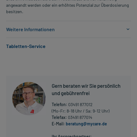
angewandt werden oder ein erhöhtes Potenzial zur Überdosierung
besitzen.
Weitere Informationen
Anwendungsgebiete:
Tabletten-Service
- Erektionsstörung
Dosierung und Anwendungshinweise:
Erwachsene
1/4-1 Tablette
1/4-1 Tablette
Gern beraten wir Sie persönlich
ca. 1 Stunde vor einer sexuellen Aktivität
und gebührenfrei
Die Gesamtdosis sollte nicht ohne Rücksprache mit einem Arzt
Telefon:
03491 877012
oder Apotheker überschritten werden.
(Mo-Fr: 8-18 Uhr / Sa: 9-12 Uhr)
Telefax:
03491 877014
Art der Anwendung?
E-Mail:
beratung@mycare.de
Mehr anzeigen
Nehmen Sie das Arzneimittel mit Flüssigkeit (z.B. 1 Glas Wasser)
ein.
Ihr Ansprechpartner: