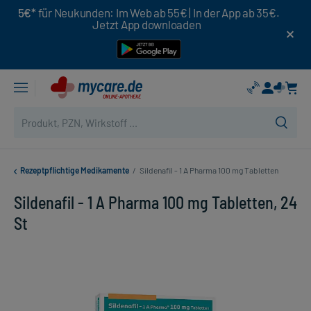
5€*
für Neukunden: Im Web ab 55€ | In der App ab 35€.
Jetzt App downloaden
Rezeptpflichtige Medikamente
/
Sildenafil - 1 A Pharma 100 mg Tabletten
Sildenafil - 1 A Pharma 100 mg Tabletten, 24
St