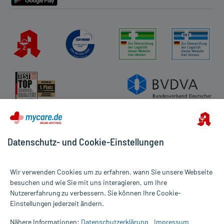
Datenschutz- und Cookie-Einstellungen
Wir verwenden Cookies um zu erfahren, wann Sie unsere Webseite
besuchen und wie Sie mit uns interagieren, um Ihre
Nutzererfahrung zu verbessern. Sie können Ihre Cookie-
Alle Preise gelten inkl. MwSt., ggf. zzgl. Versandkosten
Einstellungen jederzeit ändern.
Informationen auf dieser Website werden ausschließlich für
informative Zwecke zur Verfügung gestellt. Sie ersetzen keinesfalls
Nähere Informationen:
Datenschutzerklärung
Impressum