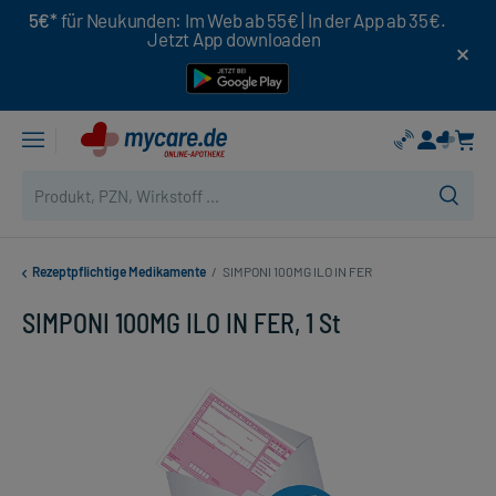
5€*
für Neukunden: Im Web ab 55€ | In der App ab 35€.
Jetzt App downloaden
Rezeptpflichtige Medikamente
/
SIMPONI 100MG ILO IN FER
SIMPONI 100MG ILO IN FER, 1 St