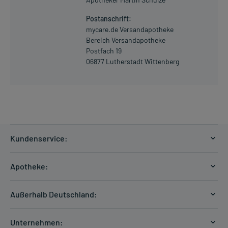
Postanschrift:
mycare.de Versandapotheke
Bereich Versandapotheke
Postfach 19
06877 Lutherstadt Wittenberg
Kundenservice:
Versandkosten
Apotheke:
Zahlungsarten
Ratgeber
Kontakt
Außerhalb Deutschland:
E-Rezept
FAQ
Versandkosten Schweiz
Papierrezept einlösen
Hilfe
Unternehmen: