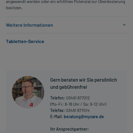
angewandt werden oder ein erhöhtes Potenzial zur Überdosierung
besitzen.
Weitere Informationen
Anwendungsgebiete:
Tabletten-Service
- Erhöhte Fettkonzentration im Blut (vor allem Cholesterin)
- Erbliche erhöhte Fettkonzentration im Blut (vor allem
Cholesterin)
- Vorbeugung gegen Durchblutungsstörungen der Herzgefäße,
wenn bereits eine Herzerkrankung vorliegt
Gern beraten wir Sie persönlich
Dosierung und Anwendungshinweise:
und gebührenfrei
Erwachsene
1/2 Tablette
Telefon:
03491 877012
1-mal täglich
(Mo-Fr: 8-18 Uhr / Sa: 9-12 Uhr)
abends, unabhängig von der Mahlzeit
Telefax:
03491 877014
E-Mail:
beratung@mycare.de
Mehr anzeigen
Erwachsene
1/2 Tablette
Ihr Ansprechpartner: