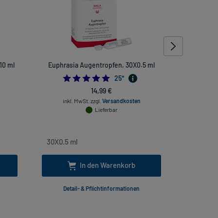
10 ml
Euphrasia Augentropfen, 30X0.5 ml
La Roc
Lip
571428571
4.96
25
*
14,99 €
inkl. MwSt.
zzgl.
Versandkosten
Lieferbar
inkl
In den Warenkorb
Detail- & Pflichtinformationen
Deta