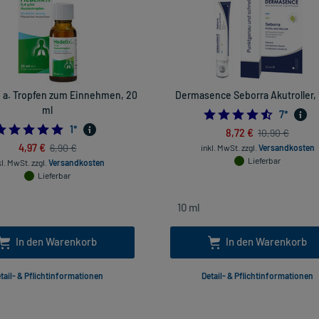
. a. Tropfen zum Einnehmen, 20
Dermasence Seborra Akutroller, 
ml
4.571428
7
*
5.0
1
*
8,72 €
10,90 €
4,97 €
6,90 €
inkl. MwSt.
zzgl.
Versandkosten
Lieferbar
kl. MwSt.
zzgl.
Versandkosten
Lieferbar
In den Warenkorb
In den Warenkorb
tail- & Pflichtinformationen
Detail- & Pflichtinformationen