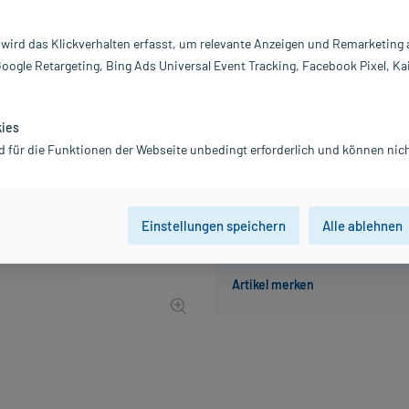
Inhalt:
10
PZN:
0
 wird das Klickverhalten erfasst, um relevante Anzeigen und Remarketing
Hersteller:
Dr
Google Retargeting, Bing Ads Universal Event Tracking, Facebook Pixel, Ka
Information:
17,64 €
UVP
24,50 €
177
P
kies
d für die Funktionen der Webseite unbedingt erforderlich und können nich
inkl. MwSt.
zzgl.
Versandkosten
Einstellungen speichern
Alle ablehnen