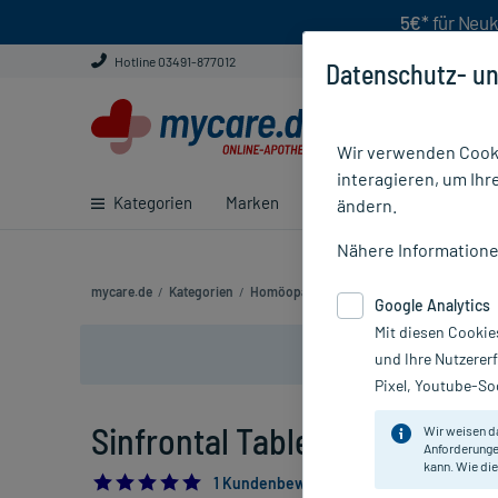
5€*
für Neuk
Hotline 03491-877012
Datenschutz- un
Wir verwenden Cooki
interagieren, um Ihr
Kategorien
Marken
Ratgeber
E-Rezept ei
ändern.
Nähere Information
mycare.de
/
Kategorien
/
Homöopathie
/
Komplexmittel
/
Erkältun
Google Analytics
Mit diesen Cookie
und Ihre Nutzerer
Pixel, Youtube-Soc
Sinfrontal Tabletten, 100 St
Wir weisen d
Anforderunge
kann. Wie die
5.0
1 Kundenbewertung*