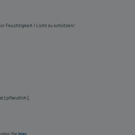
or Feuchtigkeit / Licht zu schützen!
 [pflanzlich].
inden Sie
hier
.