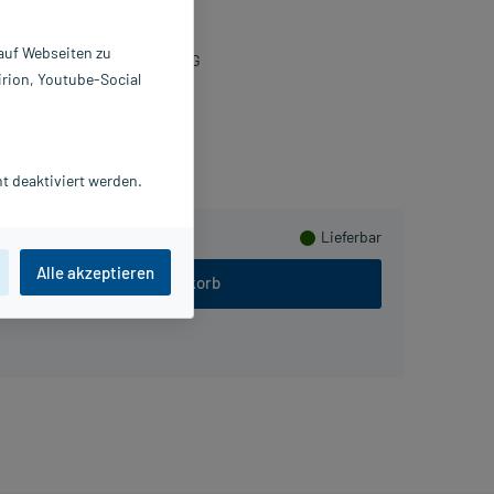
0 St
1290939
 auf Webseiten zu
. Gustav Klein GmbH & Co. KG
irion, Youtube-Social
Packungsbeilage als PDF
lusHerzen sammeln
t deaktiviert werden.
Lieferbar
Alle akzeptieren
In den Warenkorb