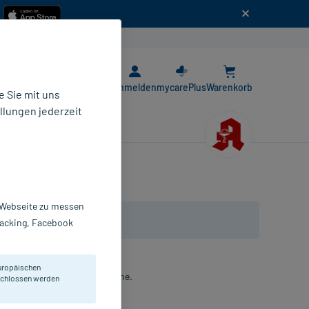
n
E-Rezept App
Anmelden
mycarePlus
Warenkorb
 Sie mit uns
llungen jederzeit
r Webseite zu messen
Tracking, Facebook
uropäischen
 Erkrankungen der Atemorgane.
eschlossen werden
bletten