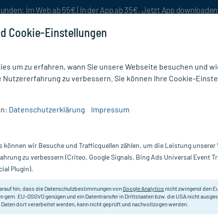
unden: Im Web ab 55€ | In der App ab 35€. Jetzt App downloade
d Cookie-Einstellungen
es um zu erfahren, wann Sie unsere Webseite besuchen und wie
e Nutzererfahrung zu verbessern. Sie können Ihre Cookie-Einste
nlösen
Rezeptur
Aktion %
en:
Datenschutzerklärung
Impressum
g & Grippaler Infekt
/
Sinfrontal Tabletten
s können wir Besuche und Trafficquellen zählen, um die Leistung unsere
Nur für kurze Zeit:
Gratis-Versand* ab 19€ Mindestbestellwert!
fahrung zu verbessern (Criteo, Google Signals, Bing Ads Universal Event 
ial Plugin).
arauf hin, dass die Datenschutzbestimmungen von
Google Analytics
nicht zwingend den E
Homöopathisches Arzneimittel bei
n gem. EU-DSGVO genügen und ein Datentransfer in Drittstaaten bzw. die USA nicht ausg
 Daten dort verarbeitet werden, kann nicht geprüft und nachvollzogen werden.
Darreichung:
Ta