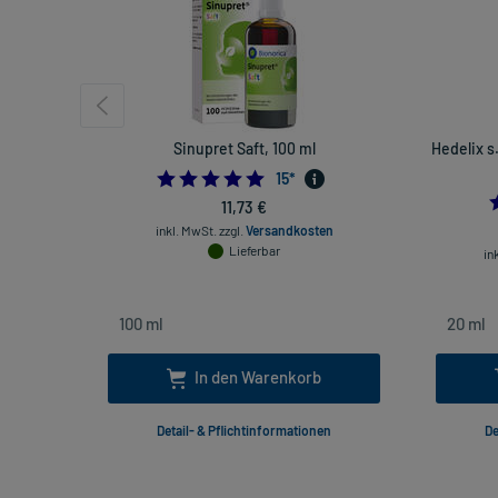
Sinupret Saft, 100 ml
Hedelix s
4.866666666666666
15
*
11,73 €
inkl. MwSt.
zzgl.
Versandkosten
Lieferbar
in
In den Warenkorb
Detail- & Pflichtinformationen
De