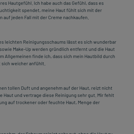
eres Hautgefühl. Ich habe auch das Gefühl, dass es
chtigkeit spendet, meine Haut fühlt sich mit der
 auf jeden Fall mit der Creme nachkaufen.
des leichten Reinigungsschaums lässt es sich wunderbar
 sowie Make-Up werden gründlich entfernt und die Haut
Im Allgemeinen finde ich, dass sich mein Hautbild durch
 sich weicher anfühlt.
nen tollen Duft und angenehm auf der Haut, reizt nicht
he Haut und vertrage diese Reinigung sehr gut. Mir fehlt
ng auf trockener oder feuchte Haut, Menge der
ngenehm, der Schaum reinigt sehr gut, ohne die Haut zu