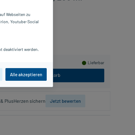
 auf Webseiten zu
irion, Youtube-Social
lusHerzen sammeln
t deaktiviert werden.
Lieferbar
Alle akzeptieren
In den Warenkorb
& PlusHerzen sichern
Jetzt bewerten