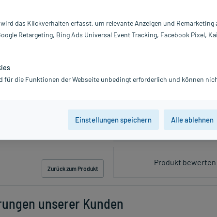
 wird das Klickverhalten erfasst, um relevante Anzeigen und Remarketing
PZN:17565019
Google Retargeting, Bing Ads Universal Event Tracking, Facebook Pixel, Ka
14,00 €
UVP
17,95 €
140
P
inkl. MwSt.
zzgl.
Versandkosten
kies
Grundpreis: 70,00 € / l
d für die Funktionen der Webseite unbedingt erforderlich und können nich
Einstellungen speichern
Alle ablehnen
Produkt bewerten 
Zurück zum Produkt
rungen unserer Kunden