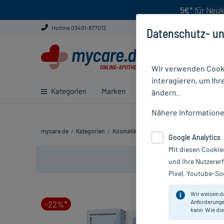
5€*
für Neuk
Hotline 03491-877012
Datenschutz- un
Wir verwenden Cooki
interagieren, um Ihr
Kategorien
Marken
Ratgeber
E-Rezept ei
ändern.
Nähere Information
mycare.de
/
Kategorien
/
Kosmetik
/
Gesichtspflege
/
Skjur Milder
Google Analytics
Mit diesen Cookie
und Ihre Nutzerer
Pixel, Youtube-Soc
Wir weisen d
Anforderunge
-22%*
kann. Wie die