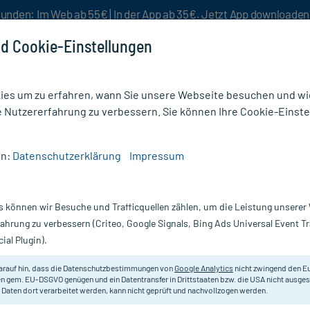
unden: Im Web ab 55€ | In der App ab 35€. Jetzt App downloade
d Cookie-Einstellungen
es um zu erfahren, wann Sie unsere Webseite besuchen und wie
e Nutzererfahrung zu verbessern. Sie können Ihre Cookie-Einste
nlösen
Rezeptur
Aktion %
en:
Datenschutzerklärung
Impressum
 Reinigungsschaum
s können wir Besuche und Trafficquellen zählen, um die Leistung unsere
Nur für kurze Zeit:
Gratis-Versand* ab 19€ Mindestbestellwert!
fahrung zu verbessern (Criteo, Google Signals, Bing Ads Universal Event 
ial Plugin).
Erfahrungen & B
arauf hin, dass die Datenschutzbestimmungen von
Google Analytics
nicht zwingend den E
n gem. EU-DSGVO genügen und ein Datentransfer in Drittstaaten bzw. die USA nicht ausg
 Daten dort verarbeitet werden, kann nicht geprüft und nachvollzogen werden.
Skjur Milder Rei