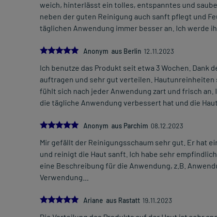
weich, hinterlässt ein tolles, entspanntes und saub
neben der guten Reinigung auch sanft pflegt und Feu
täglichen Anwendung immer besser an. Ich werde ihn
5.0
Anonym aus Berlin
12.11.2023
Ich benutze das Produkt seit etwa 3 Wochen. Dank 
auftragen und sehr gut verteilen. Hautunreinheiten
fühlt sich nach jeder Anwendung zart und frisch an. 
die tägliche Anwendung verbessert hat und die Haut
5.0
Anonym aus Parchim
08.12.2023
Mir gefällt der Reinigungsschaum sehr gut. Er hat ei
und reinigt die Haut sanft. Ich habe sehr empfindlic
eine Beschreibung für die Anwendung, z.B. Anwendu
Verwendung...
5.0
Ariane aus Rastatt
19.11.2023
Die Verteilung des Produkts auf der Haut ist sehr a