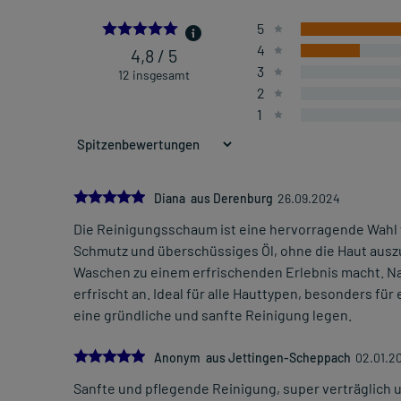
4.75
5
4
4,8 / 5
3
12 insgesamt
2
1
5.0
Diana aus Derenburg
26.09.2024
Die Reinigungsschaum ist eine hervorragende Wahl für
Schmutz und überschüssiges Öl, ohne die Haut auszu
Waschen zu einem erfrischenden Erlebnis macht. Na
erfrischt an. Ideal für alle Hauttypen, besonders für
eine gründliche und sanfte Reinigung legen.
5.0
Anonym aus Jettingen-Scheppach
02.01.2
Sanfte und pflegende Reinigung, super verträglich