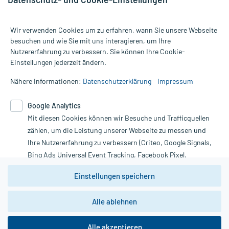
Wir verwenden Cookies um zu erfahren, wann Sie unsere Webseite
besuchen und wie Sie mit uns interagieren, um Ihre
Nutzererfahrung zu verbessern. Sie können Ihre Cookie-
Alle Preise gelten inkl. MwSt., ggf. zzgl. Versandkosten
Einstellungen jederzeit ändern.
Informationen auf dieser Website werden ausschließlich für
informative Zwecke zur Verfügung gestellt. Sie ersetzen keinesfalls
Nähere Informationen:
Datenschutzerklärung
Impressum
die Untersuchung und Behandlung durch einen Arzt. Bitte
beachten Sie, dass hierdurch weder Diagnosen gestellt noch
Google Analytics
Therapien eingeleitet werden können. | Diese Webseite benutzt
Mit diesen Cookies können wir Besuche und Trafficquellen
Google Analytics. Lesen Sie bitte dazu die wichtigen Hinweise in
unserer Datenschutzerklärung. Für den Widerruf einer Bestellung
zählen, um die Leistung unserer Webseite zu messen und
nutzen Sie das Formular:
Ihre Nutzererfahrung zu verbessern (Criteo, Google Signals,
Bing Ads Universal Event Tracking, Facebook Pixel,
Vertrag widerrufen
Youtube-Social Plugin).
Einstellungen speichern
Wir weisen darauf hin, dass die
Datenschutzbestimmungen von
Google Analytics
nicht
Alle ablehnen
*Hinweise zu unseren Aktionen und Bewertungen
zwingend den Europäischen Anforderungen gem. EU-
DSGVO genügen und ein Datentransfer in Drittstaaten bzw.
die USA nicht ausgeschlossen werden kann. Wie die
Alle akzeptieren
Daten dort verarbeitet werden, kann nicht geprüft und