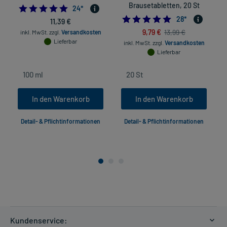
Brausetabletten, 20 St
4.791666666666667
24
*
4.9285714285714
28
*
11,39 €
9,79 €
13,99 €
inkl. MwSt.
zzgl.
Versandkosten
Lieferbar
inkl. MwSt.
zzgl.
Versandkosten
Lieferbar
In den Warenkorb
In den Warenkorb
Detail- & Pflichtinformationen
Detail- & Pflichtinformationen
Kundenservice: