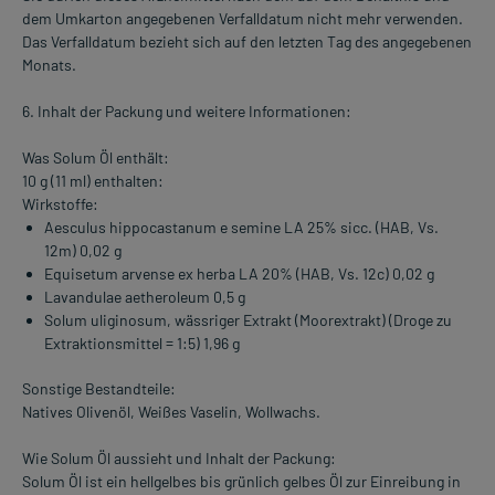
dem Umkarton angegebenen Verfalldatum nicht mehr verwenden.
Das Verfalldatum bezieht sich auf den letzten Tag des angegebenen
Monats.
6. Inhalt der Packung und weitere Informationen:
Was Solum Öl enthält:
10 g (11 ml) enthalten:
Wirkstoffe:
Aesculus hippocastanum e semine LA 25% sicc. (HAB, Vs.
12m) 0,02 g
Equisetum arvense ex herba LA 20% (HAB, Vs. 12c) 0,02 g
Lavandulae aetheroleum 0,5 g
Solum uliginosum, wässriger Extrakt (Moorextrakt) (Droge zu
Extraktionsmittel = 1:5) 1,96 g
Sonstige Bestandteile:
Natives Olivenöl, Weißes Vaselin, Wollwachs.
Wie Solum Öl aussieht und Inhalt der Packung:
Solum Öl ist ein hellgelbes bis grünlich gelbes Öl zur Einreibung in