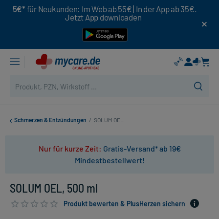
5€*
für Neukunden: Im Web ab 55€ | In der App ab 35€.
Jetzt App downloaden
Schmerzen & Entzündungen
/
SOLUM OEL
Nur für kurze Zeit:
Gratis-Versand* ab 19€
Mindestbestellwert!
SOLUM OEL, 500 ml
Produkt bewerten & PlusHerzen sichern