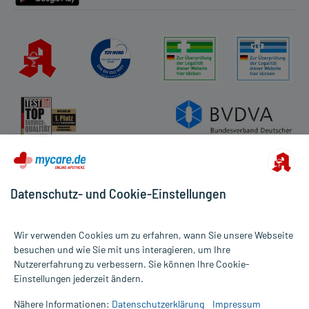
Datenschutz- und Cookie-Einstellungen
Wir verwenden Cookies um zu erfahren, wann Sie unsere Webseite
besuchen und wie Sie mit uns interagieren, um Ihre
Nutzererfahrung zu verbessern. Sie können Ihre Cookie-
Alle Preise gelten inkl. MwSt., ggf. zzgl. Versandkosten
Einstellungen jederzeit ändern.
Informationen auf dieser Website werden ausschließlich für
informative Zwecke zur Verfügung gestellt. Sie ersetzen keinesfalls
Nähere Informationen:
Datenschutzerklärung
Impressum