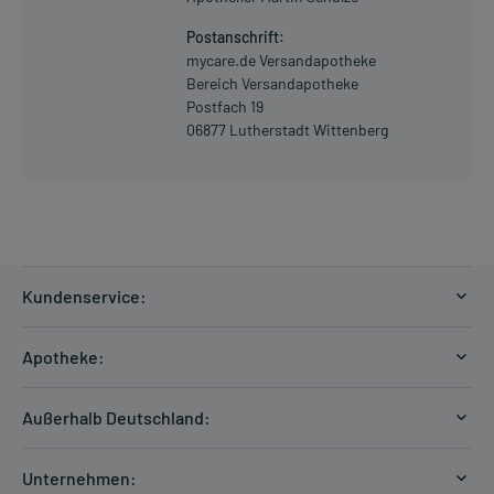
Postanschrift:
mycare.de Versandapotheke
Bereich Versandapotheke
Postfach 19
06877 Lutherstadt Wittenberg
Kundenservice:
Versandkosten
Apotheke:
Zahlungsarten
Ratgeber
Kontakt
Außerhalb Deutschland:
E-Rezept
FAQ
Versandkosten Schweiz
Papierrezept einlösen
Hilfe
Unternehmen: