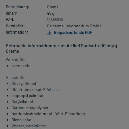
Darreichung:
Creme
Inhalt:
45 g
PZN:
12568935
Hersteller:
Galderma Laboratorium GmbH
Information:
Beipackzettel als PDF
Gebrauchsinformationen zum Artikel Soolantra 10 mg/g
Creme
Wirkstoffe:
Ivermectin
Hilfsstoffe:
Stearylalkohol
Dinatrium edetat-2-Wasser
Isopropyl palmitat
Cetylalkohol
Carbomer copolymer
Natriumhydroxid zur pH-Wert-Einstellung
Oleylalkohol
Wasser, gereinigtes