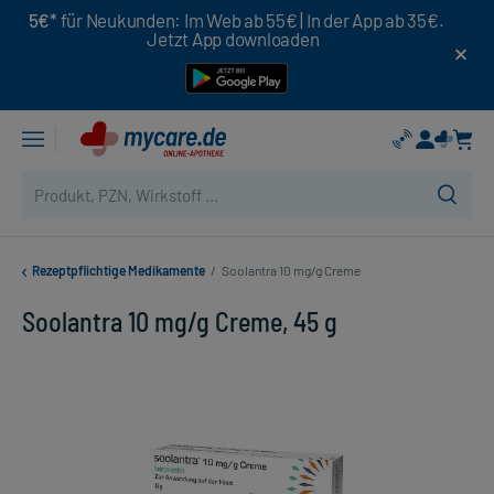
5€*
für Neukunden: Im Web ab 55€ | In der App ab 35€.
Jetzt App downloaden
Rezeptpflichtige Medikamente
/
Soolantra 10 mg/g Creme
Soolantra 10 mg/g Creme, 45 g