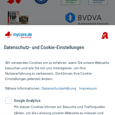
Datenschutz- und Cookie-Einstellungen
Wir verwenden Cookies um zu erfahren, wann Sie unsere Webseite
besuchen und wie Sie mit uns interagieren, um Ihre
Nutzererfahrung zu verbessern. Sie können Ihre Cookie-
Alle Preise gelten inkl. MwSt., ggf. zzgl. Versandkosten
Einstellungen jederzeit ändern.
Informationen auf dieser Website werden ausschließlich für
informative Zwecke zur Verfügung gestellt. Sie ersetzen keinesfalls
Nähere Informationen:
Datenschutzerklärung
Impressum
die Untersuchung und Behandlung durch einen Arzt. Bitte
beachten Sie, dass hierdurch weder Diagnosen gestellt noch
Google Analytics
Therapien eingeleitet werden können. | Diese Webseite benutzt
Mit diesen Cookies können wir Besuche und Trafficquellen
Google Analytics. Lesen Sie bitte dazu die wichtigen Hinweise in
unserer Datenschutzerklärung. Für den Widerruf einer Bestellung
zählen, um die Leistung unserer Webseite zu messen und