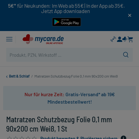
5€*
für Neukunden: Im Web ab 55€ | In der App ab 35€.
Jetzt App downloaden
Bett & Schlaf
/
Matratzen Schutzbezug Folie 0,1 mm 90x200 cm Weiß
Nur für kurze Zeit:
Gratis-Versand* ab 19€
Mindestbestellwert!
Matratzen Schutzbezug Folie 0,1 mm
90x200 cm Weiß, 1 St
Produkt bewerten & PlusHerzen sichern