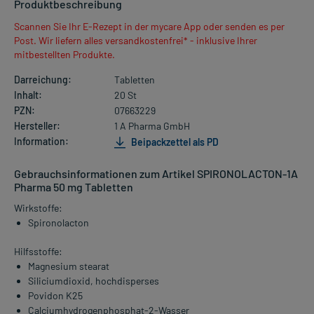
Produktbeschreibung
Scannen Sie Ihr E-Rezept in der mycare App oder senden es per
Post. Wir liefern alles versandkostenfrei* - inklusive Ihrer
mitbestellten Produkte.
Darreichung:
Tabletten
Inhalt:
20 St
PZN:
07663229
Hersteller:
1 A Pharma GmbH
Information:
Beipackzettel als PD
Gebrauchsinformationen zum Artikel SPIRONOLACTON-1A
Pharma 50 mg Tabletten
Wirkstoffe:
Spironolacton
Hilfsstoffe:
Magnesium stearat
Siliciumdioxid, hochdisperses
Povidon K25
Calciumhydrogenphosphat-2-Wasser