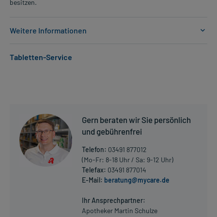
besitzen.
Weitere Informationen
Anwendungsgebiete:
Tabletten-Service
- Hyperaldosteronismus (Überproduktion von Aldosteron in der
Nebenniere)
- Wassereinlagerung (Ödem)
- Aszites (Bauchwassersucht)
Dosierung und Anwendungshinweise:
Gern beraten wir Sie persönlich
Erwachsene
und gebührenfrei
2 Tabletten
1-2 mal täglich
Telefon:
03491 877012
zu der Mahlzeit
(Mo-Fr: 8-18 Uhr / Sa: 9-12 Uhr)
Telefax:
03491 877014
Erwachsene
E-Mail:
beratung@mycare.de
Mehr anzeigen
1-2 Tabletten
1-2 mal täglich
Ihr Ansprechpartner:
zu der Mahlzeit
Apotheker Martin Schulze