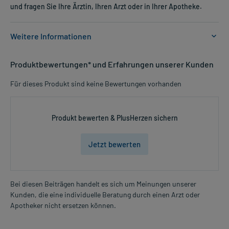
und fragen Sie Ihre Ärztin, Ihren Arzt oder in Ihrer Apotheke.
Weitere Informationen
Anwendungsgebiete:
Produktbewertungen* und Erfahrungen unserer Kunden
- Traditionell angewendet zur Vorbeugung gegen Mund- und
Körpergeruch
Für dieses Produkt sind keine Bewertungen vorhanden
Dosierung und Anwendungshinweise:
Jugendliche ab 12 Jahren und Erwachsene
Produkt bewerten & PlusHerzen sichern
1-3 Tabletten
mehrmals täglich
Jetzt bewerten
zu der Mahlzeit
Art der Anwendung?
Nehmen Sie das Arzneimittel mit Flüssigkeit (z.B. 1 Glas Wasser)
Bei diesen Beiträgen handelt es sich um Meinungen unserer
ein.
Kunden, die eine individuelle Beratung durch einen Arzt oder
Mehr anzeigen
Apotheker nicht ersetzen können.
Dauer der Anwendung?
Die Anwendungsdauer ist nicht begrenzt.