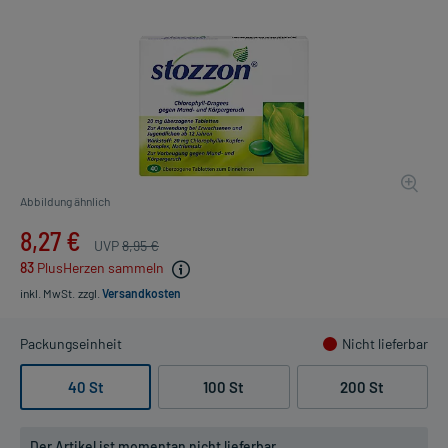
Abbildung ähnlich
8,27 €
UVP
8,95 €
83
PlusHerzen sammeln
inkl. MwSt.
zzgl.
Versandkosten
Packungseinheit
Nicht lieferbar
40 St
100 St
200 St
Der Artikel ist momentan nicht lieferbar.