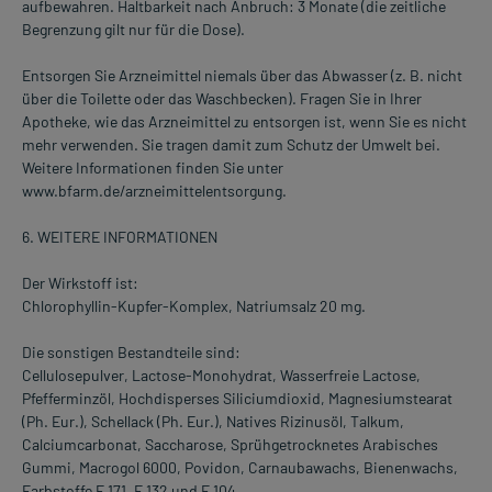
aufbewahren. Haltbarkeit nach Anbruch: 3 Monate (die zeitliche
Begrenzung gilt nur für die Dose).
Entsorgen Sie Arzneimittel niemals über das Abwasser (z. B. nicht
über die Toilette oder das Waschbecken). Fragen Sie in Ihrer
Apotheke, wie das Arzneimittel zu entsorgen ist, wenn Sie es nicht
mehr verwenden. Sie tragen damit zum Schutz der Umwelt bei.
Weitere Informationen finden Sie unter
www.bfarm.de/arzneimittelentsorgung.
6. WEITERE INFORMATIONEN
Der Wirkstoff ist:
Chlorophyllin-Kupfer-Komplex, Natriumsalz 20 mg.
Die sonstigen Bestandteile sind:
Cellulosepulver, Lactose-Monohydrat, Wasserfreie Lactose,
Pfefferminzöl, Hochdisperses Siliciumdioxid, Magnesiumstearat
(Ph. Eur.), Schellack (Ph. Eur.), Natives Rizinusöl, Talkum,
Calciumcarbonat, Saccharose, Sprühgetrocknetes Arabisches
Gummi, Macrogol 6000, Povidon, Carnaubawachs, Bienenwachs,
Farbstoffe E 171, E 132 und E 104.