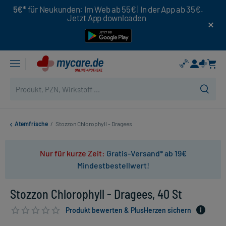
5€*
für Neukunden: Im Web ab 55€ | In der App ab 35€.
Jetzt App downloaden
Atemfrische
/
Stozzon Chlorophyll - Dragees
Nur für kurze Zeit:
Gratis-Versand* ab 19€
Mindestbestellwert!
Stozzon Chlorophyll - Dragees, 40 St
Produkt bewerten & PlusHerzen sichern