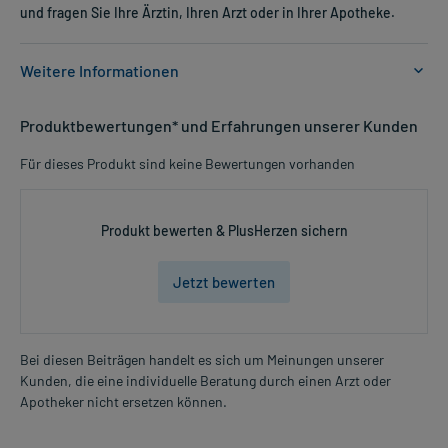
und fragen Sie Ihre Ärztin, Ihren Arzt oder in Ihrer Apotheke.
Weitere Informationen
Anwendungsgebiete:
Produktbewertungen* und Erfahrungen unserer Kunden
- Traditionell angewendet zur Vorbeugung gegen Mund- und
Körpergeruch
Für dieses Produkt sind keine Bewertungen vorhanden
Dosierung und Anwendungshinweise:
Jugendliche ab 12 Jahren und Erwachsene
Produkt bewerten & PlusHerzen sichern
1-3 Tabletten
mehrmals täglich
Jetzt bewerten
zu der Mahlzeit
Art der Anwendung?
Nehmen Sie das Arzneimittel mit Flüssigkeit (z.B. 1 Glas Wasser)
Bei diesen Beiträgen handelt es sich um Meinungen unserer
ein.
Kunden, die eine individuelle Beratung durch einen Arzt oder
Mehr anzeigen
Apotheker nicht ersetzen können.
Dauer der Anwendung?
Die Anwendungsdauer ist nicht begrenzt.