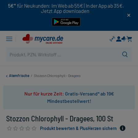
5€*
für Neukunden: Im Web ab 55€ | In der App ab 35€.
Jetzt App downloaden
Atemfrische
/
Stozzon Chlorophyll - Dragees
Nur für kurze Zeit:
Gratis-Versand* ab 19€
Mindestbestellwert!
Stozzon Chlorophyll - Dragees, 100 St
Produkt bewerten & PlusHerzen sichern