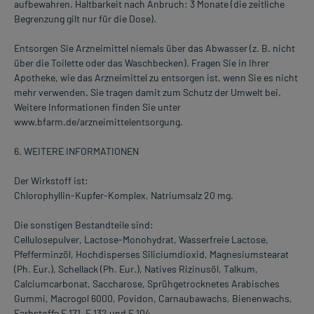
aufbewahren. Haltbarkeit nach Anbruch: 3 Monate (die zeitliche
Begrenzung gilt nur für die Dose).
Entsorgen Sie Arzneimittel niemals über das Abwasser (z. B. nicht
über die Toilette oder das Waschbecken). Fragen Sie in Ihrer
Apotheke, wie das Arzneimittel zu entsorgen ist, wenn Sie es nicht
mehr verwenden. Sie tragen damit zum Schutz der Umwelt bei.
Weitere Informationen finden Sie unter
www.bfarm.de/arzneimittelentsorgung.
6. WEITERE INFORMATIONEN
Der Wirkstoff ist:
Chlorophyllin-Kupfer-Komplex, Natriumsalz 20 mg.
Die sonstigen Bestandteile sind:
Cellulosepulver, Lactose-Monohydrat, Wasserfreie Lactose,
Pfefferminzöl, Hochdisperses Siliciumdioxid, Magnesiumstearat
(Ph. Eur.), Schellack (Ph. Eur.), Natives Rizinusöl, Talkum,
Calciumcarbonat, Saccharose, Sprühgetrocknetes Arabisches
Gummi, Macrogol 6000, Povidon, Carnaubawachs, Bienenwachs,
Farbstoffe E 171, E 132 und E 104.