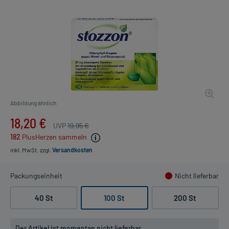
Abbildung ähnlich
18,20 €
UVP
19,95 €
182
PlusHerzen sammeln
inkl. MwSt.
zzgl.
Versandkosten
Packungseinheit
Nicht lieferbar
40 St
100 St
200 St
Der Artikel ist momentan nicht lieferbar.