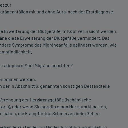
et zur
räneanfällen mit und ohne Aura, nach der Erstdiagnose
 Erweiterung der Blutgefäße im Kopf verursacht werden.
räne diese Erweiterung der Blutgefäße vermindert. Das
andere Symptome des Migräneanfalls gelindert werden, wie
empfindlichkeit.
n-ratiopharm® bei Migräne beachten?
ngenommen werden,
n der in Abschnitt 6. genannten sonstigen Bestandteile
. Verengung der Herzkranzgefäße (ischämische
ris), oder wenn Sie bereits einen Herzinfarkt hatten.
en haben, die krampfartige Schmerzen beim Gehen
rgehende Zustände von Minderdurchblutung im Gehirn