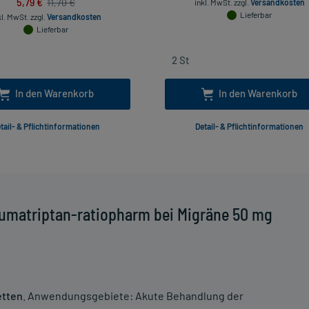
5,79 €
11,70 €
inkl. MwSt.
zzgl.
Versandkosten
Lieferbar
kl. MwSt.
zzgl.
Versandkosten
Lieferbar
In den Warenkorb
In den Warenkorb
tail- & Pflichtinformationen
Detail- & Pflichtinformationen
umatriptan-ratiopharm bei Migräne 50 mg
etten
. Anwendungsgebiete: Akute Behandlung der