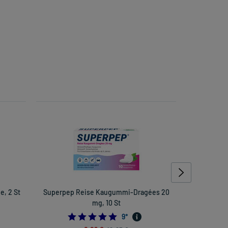
e, 2 St
Superpep Reise Kaugummi-Dragées 20
Thomapyri
mg, 10 St
333333333
4.777777777777778
9
*