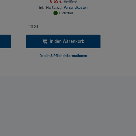
8,69 €
12,95 €
inkl. MwSt.
zzgl.
Versandkosten
inkl
Lieferbar
In den Warenkorb
Detail- & Pflichtinformationen
Deta