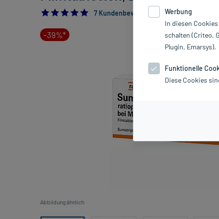
Werbung
4.857142857142857
7 Kundenbewertungen*
In diesen Cookies
-39%*
schalten (Criteo, 
Plugin, Emarsys).
Funktionelle Coo
Diese Cookies sin
Abbildung ähnlich