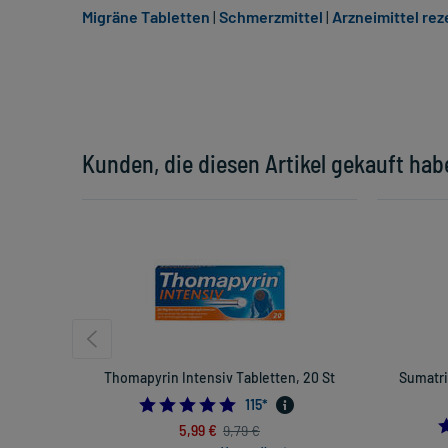
Migräne Tabletten
|
Schmerzmittel
|
Arzneimittel rez
Kunden, die diesen Artikel gekauft hab
Thomapyrin Intensiv Tabletten, 20 St
Sumatri
4.913043478260869
115
*
5,99 €
9,79 €