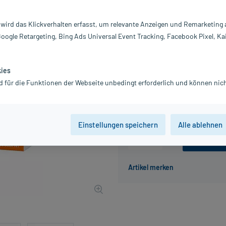
Darreichung:
Fi
Inhalt:
2 
 wird das Klickverhalten erfasst, um relevante Anzeigen und Remarketing
PZN:
16
Google Retargeting, Bing Ads Universal Event Tracking, Facebook Pixel, Ka
Hersteller:
r
Information:
5,99 €
kies
UVP
9,89 €
60
Plus
d für die Funktionen der Webseite unbedingt erforderlich und können nich
inkl. MwSt.
zzgl.
Versandkosten
Einstellungen speichern
Alle ablehnen