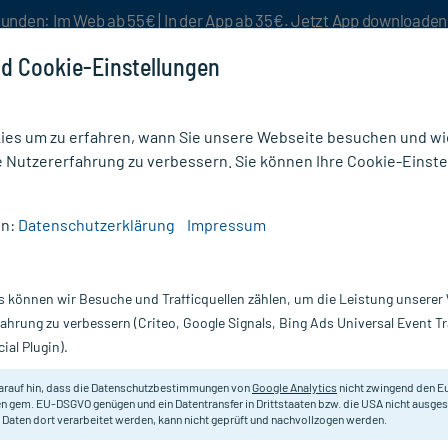
unden: Im Web ab 55€ | In der App ab 35€. Jetzt App downloade
d Cookie-Einstellungen
es um zu erfahren, wann Sie unsere Webseite besuchen und wie
e Nutzererfahrung zu verbessern. Sie können Ihre Cookie-Einste
nlösen
Rezeptur
Aktion %
en:
Datenschutzerklärung
Impressum
riptan-ratiopharm bei Migräne 50 mg Filmtabletten
s können wir Besuche und Trafficquellen zählen, um die Leistung unsere
Nur für kurze Zeit:
Gratis-Versand* ab 19€ Mindestbestellwert!
fahrung zu verbessern (Criteo, Google Signals, Bing Ads Universal Event 
ial Plugin).
Migräne 50 mg
ratiopharm
arauf hin, dass die Datenschutzbestimmungen von
Google Analytics
nicht zwingend den E
n gem. EU-DSGVO genügen und ein Datentransfer in Drittstaaten bzw. die USA nicht ausg
 Daten dort verarbeitet werden, kann nicht geprüft und nachvollzogen werden.
Zur akuten Behandlung von Migräne