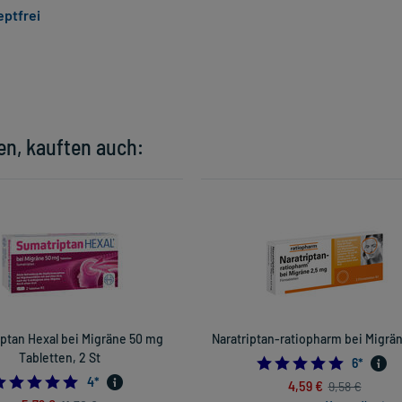
eptfrei
en, kauften auch:
ptan Hexal bei Migräne 50 mg
Naratriptan-ratiopharm bei Migrän
Tabletten, 2 St
4.833333
6
*
4.75
4
*
4,59 €
9,58 €