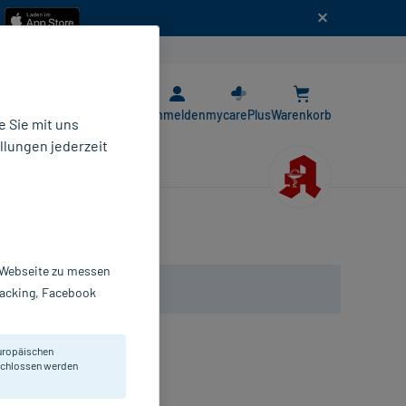
n
E-Rezept App
Anmelden
mycarePlus
Warenkorb
 Sie mit uns
llungen jederzeit
r Webseite zu messen
Tracking, Facebook
uropäischen
eschlossen werden
anfällen mit und ohne Aura.