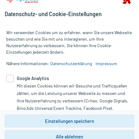
Datenschutz- und Cookie-Einstellungen
Wir verwenden Cookies um zu erfahren, wann Sie unsere Webseite
besuchen und wie Sie mit uns interagieren, um Ihre
Nutzererfahrung zu verbessern. Sie können Ihre Cookie-
Alle Preise gelten inkl. MwSt., ggf. zzgl. Versandkosten
Einstellungen jederzeit ändern.
Informationen auf dieser Website werden ausschließlich für
informative Zwecke zur Verfügung gestellt. Sie ersetzen keinesfalls
Nähere Informationen:
Datenschutzerklärung
Impressum
die Untersuchung und Behandlung durch einen Arzt. Bitte
beachten Sie, dass hierdurch weder Diagnosen gestellt noch
Google Analytics
Therapien eingeleitet werden können. | Diese Webseite benutzt
Mit diesen Cookies können wir Besuche und Trafficquellen
Google Analytics. Lesen Sie bitte dazu die wichtigen Hinweise in
unserer Datenschutzerklärung. Für den Widerruf einer Bestellung
zählen, um die Leistung unserer Webseite zu messen und
nutzen Sie das Formular:
Ihre Nutzererfahrung zu verbessern (Criteo, Google Signals,
Bing Ads Universal Event Tracking, Facebook Pixel,
Vertrag widerrufen
Youtube-Social Plugin).
Einstellungen speichern
Wir weisen darauf hin, dass die
Datenschutzbestimmungen von
Google Analytics
nicht
Alle ablehnen
*Hinweise zu unseren Aktionen und Bewertungen
zwingend den Europäischen Anforderungen gem. EU-