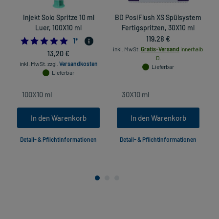
Injekt Solo Spritze 10 ml
BD PosiFlush XS Spülsystem
Luer, 100X10 ml
Fertigspritzen, 30X10 ml
119,28 €
5.0
1
*
inkl. MwSt.
Gratis-Versand
innerhalb
13,20 €
D.
inkl. MwSt.
zzgl.
Versandkosten
Lieferbar
Lieferbar
In den Warenkorb
In den Warenkorb
Detail- & Pflichtinformationen
Detail- & Pflichtinformationen