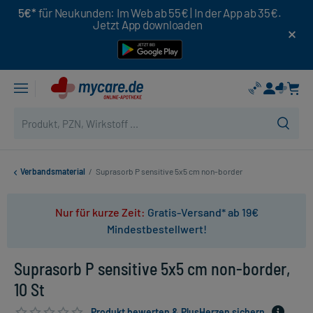
5€*
für Neukunden: Im Web ab 55€ | In der App ab 35€.
Jetzt App downloaden
Verbandsmaterial
/
Suprasorb P sensitive 5x5 cm non-border
Nur für kurze Zeit:
Gratis-Versand* ab 19€
Mindestbestellwert!
Suprasorb P sensitive 5x5 cm non-border,
10 St
Produkt bewerten & PlusHerzen sichern