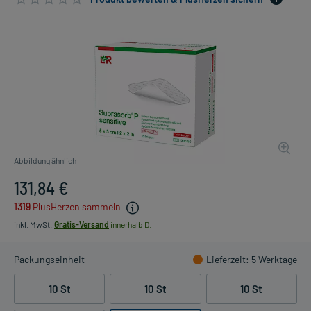
Abbildung ähnlich
131,84 €
1319
PlusHerzen sammeln
inkl. MwSt.
Gratis-Versand
innerhalb D.
Packungseinheit
Lieferzeit
: 5 Werktage
10 St
10 St
10 St