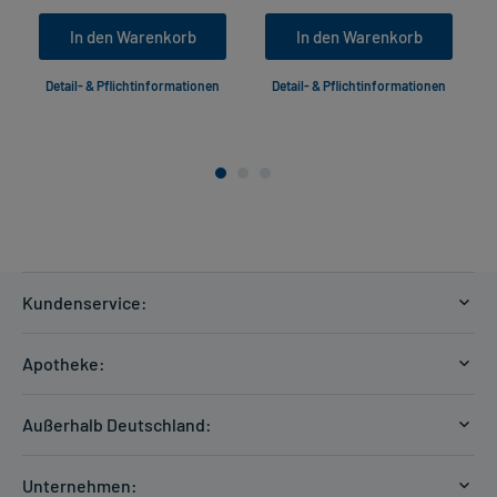
In den Warenkorb
In den Warenkorb
Detail- & Pflichtinformationen
Detail- & Pflichtinformationen
Kundenservice:
Versandkosten
Apotheke:
Zahlungsarten
Ratgeber
Kontakt
Außerhalb Deutschland:
E-Rezept
FAQ
Versandkosten Schweiz
Papierrezept einlösen
Hilfe
Unternehmen: