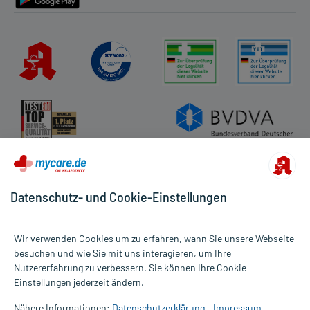
Datenschutz- und Cookie-Einstellungen
Wir verwenden Cookies um zu erfahren, wann Sie unsere Webseite
besuchen und wie Sie mit uns interagieren, um Ihre
Nutzererfahrung zu verbessern. Sie können Ihre Cookie-
Alle Preise gelten inkl. MwSt., ggf. zzgl. Versandkosten
Einstellungen jederzeit ändern.
Informationen auf dieser Website werden ausschließlich für
informative Zwecke zur Verfügung gestellt. Sie ersetzen keinesfalls
Nähere Informationen:
Datenschutzerklärung
Impressum