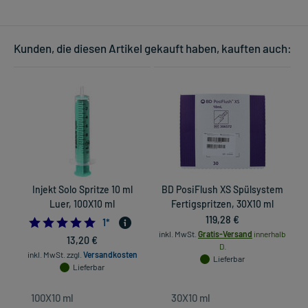
Kunden, die diesen Artikel gekauft haben, kauften auch:
Injekt Solo Spritze 10 ml
BD PosiFlush XS Spülsystem
E
Luer, 100X10 ml
Fertigspritzen, 30X10 ml
119,28 €
5.0
1
*
inkl. MwSt.
Gratis-Versand
innerhalb
13,20 €
D.
inkl. MwSt.
zzgl.
Versandkosten
Lieferbar
Lieferbar