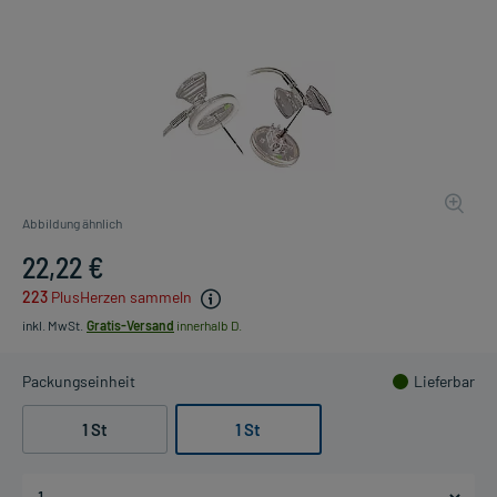
Abbildung ähnlich
22,22 €
223
PlusHerzen sammeln
inkl. MwSt.
Gratis-Versand
innerhalb D.
Packungseinheit
Lieferbar
1 St
1 St