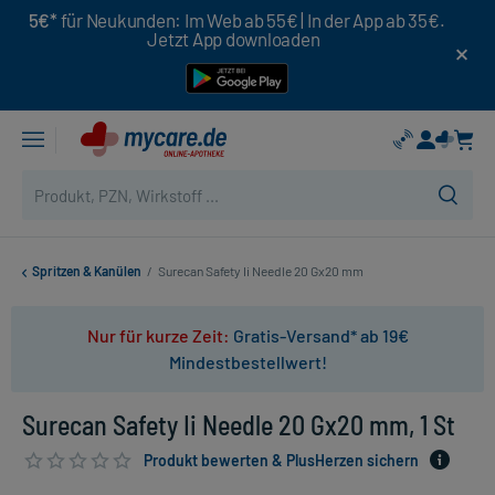
5€*
für Neukunden: Im Web ab 55€ | In der App ab 35€.
Jetzt App downloaden
Spritzen & Kanülen
/
Surecan Safety Ii Needle 20 Gx20 mm
Nur für kurze Zeit:
Gratis-Versand* ab 19€
Mindestbestellwert!
Surecan Safety Ii Needle 20 Gx20 mm, 1 St
Produkt bewerten & PlusHerzen sichern