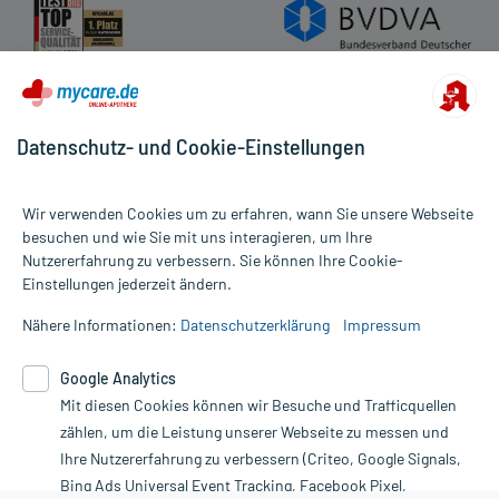
Datenschutz- und Cookie-Einstellungen
Wir verwenden Cookies um zu erfahren, wann Sie unsere Webseite
besuchen und wie Sie mit uns interagieren, um Ihre
Nutzererfahrung zu verbessern. Sie können Ihre Cookie-
Alle Preise gelten inkl. MwSt., ggf. zzgl. Versandkosten
Einstellungen jederzeit ändern.
Informationen auf dieser Website werden ausschließlich für
informative Zwecke zur Verfügung gestellt. Sie ersetzen keinesfalls
Nähere Informationen:
Datenschutzerklärung
Impressum
die Untersuchung und Behandlung durch einen Arzt. Bitte
beachten Sie, dass hierdurch weder Diagnosen gestellt noch
Google Analytics
Therapien eingeleitet werden können. | Diese Webseite benutzt
Mit diesen Cookies können wir Besuche und Trafficquellen
Google Analytics. Lesen Sie bitte dazu die wichtigen Hinweise in
unserer Datenschutzerklärung. Für den Widerruf einer Bestellung
zählen, um die Leistung unserer Webseite zu messen und
nutzen Sie das Formular:
Ihre Nutzererfahrung zu verbessern (Criteo, Google Signals,
Bing Ads Universal Event Tracking, Facebook Pixel,