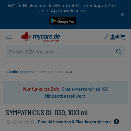
5€*
für Neukunden: Im Web ab 55€ | In der App ab 35€.
Jetzt App downloaden
Anthroposophie
/
SYMPATHICUS GL D30
Nur für kurze Zeit:
Gratis-Versand* ab 19€
Mindestbestellwert!
SYMPATHICUS GL D30, 10X1 ml
Produkt bewerten & PlusHerzen sichern