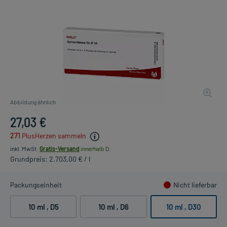
Abbildung ähnlich
27,03 €
271
PlusHerzen sammeln
inkl. MwSt.
Gratis-Versand
innerhalb D.
Grundpreis: 2.703,00 € / l
Packungseinheit
Nicht lieferbar
10 ml
, D5
10 ml
, D6
10 ml
, D30