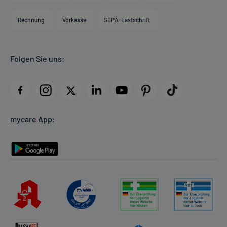
Hilfsmittelbox
Engagement
Direktabrechnung PKV
Rechnung
Vorkasse
SEPA-Lastschrift
Partner
Apotheke vor Ort
Kundenbewertungen
Folgen Sie uns:
AGB
Impressum
Datenschutz
Cookie-Einstellungen
mycare App:
Rückgabe/Widerruf
Barrierefreiheitserklärung