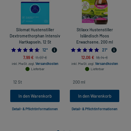
Silomat Hustenstiller
Stilaxx Hustenstiller
Dextromethorphan Intensiv
Isländisch Moos
Hartkapseln, 12 St
Erwachsene, 200 ml
4.583333333333333
5.0
12
*
21
*
7,99 €
12,06 €
11,97 €
18,14 €
inkl. MwSt.
zzgl.
Versandkosten
inkl. MwSt.
zzgl.
Versandkosten
Lieferbar
Lieferbar
In den Warenkorb
In den Warenkorb
Detail- & Pflichtinformationen
Detail- & Pflichtinformationen