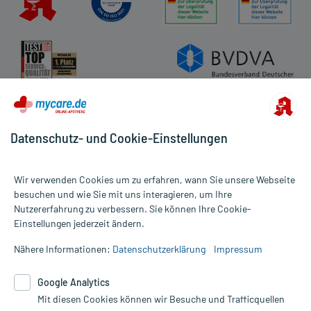
Datenschutz- und Cookie-Einstellungen
Wir verwenden Cookies um zu erfahren, wann Sie unsere Webseite
besuchen und wie Sie mit uns interagieren, um Ihre
Nutzererfahrung zu verbessern. Sie können Ihre Cookie-
Alle Preise gelten inkl. MwSt., ggf. zzgl. Versandkosten
Einstellungen jederzeit ändern.
Informationen auf dieser Website werden ausschließlich für
informative Zwecke zur Verfügung gestellt. Sie ersetzen keinesfalls
Nähere Informationen:
Datenschutzerklärung
Impressum
die Untersuchung und Behandlung durch einen Arzt. Bitte
beachten Sie, dass hierdurch weder Diagnosen gestellt noch
Google Analytics
Therapien eingeleitet werden können. | Diese Webseite benutzt
Mit diesen Cookies können wir Besuche und Trafficquellen
Google Analytics. Lesen Sie bitte dazu die wichtigen Hinweise in