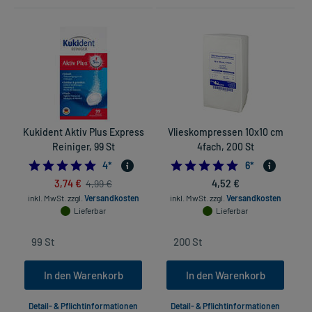
Kukident Aktiv Plus Express
Vlieskompressen 10x10 cm
Reiniger, 99 St
4fach, 200 St
s
4.75
5.0
4
*
6
*
3,74 €
4,52 €
4,99 €
inkl. MwSt.
zzgl.
Versandkosten
inkl. MwSt.
zzgl.
Versandkosten
Lieferbar
Lieferbar
In den Warenkorb
In den Warenkorb
Detail- & Pflichtinformationen
Detail- & Pflichtinformationen