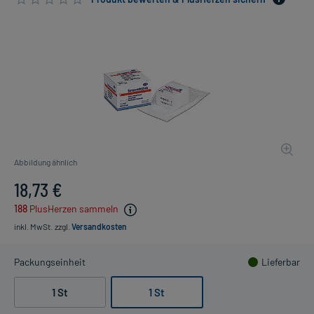
Abbildung ähnlich
18,73 €
188
PlusHerzen sammeln
inkl. MwSt.
zzgl.
Versandkosten
Packungseinheit
Lieferbar
1 St
1 St