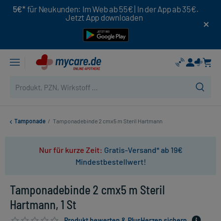
5€*
für Neukunden: Im Web ab 55€ | In der App ab 35€.
Jetzt App downloaden
Tamponade
/
Tamponadebinde 2 cmx5 m Steril Hartmann
Nur für kurze Zeit:
Gratis-Versand* ab 19€
Mindestbestellwert!
Tamponadebinde 2 cmx5 m Steril
Hartmann, 1 St
Produkt bewerten & PlusHerzen sichern