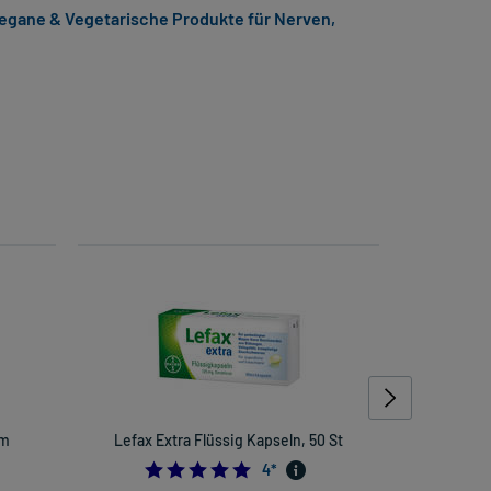
egane & Vegetarische Produkte für Nerven,
rm
Lefax Extra Flüssig Kapseln, 50 St
Vividr
Aug
5.0
4
*