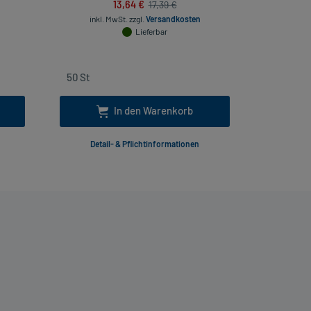
13,64 €
17,39 €
inkl. MwSt.
zzgl.
Versandkosten
Lieferbar
inkl
In den Warenkorb
Detail- & Pflichtinformationen
Deta