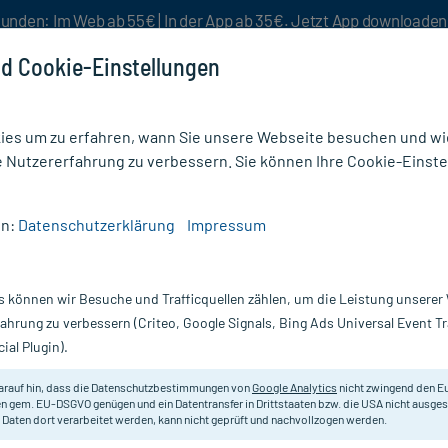
unden: Im Web ab 55€ | In der App ab 35€. Jetzt App downloade
d Cookie-Einstellungen
es um zu erfahren, wann Sie unsere Webseite besuchen und wie
e Nutzererfahrung zu verbessern. Sie können Ihre Cookie-Einste
nlösen
Rezeptur
Aktion %
en:
Datenschutzerklärung
Impressum
ochen & Gelenke Nahrungsergänzung
/
Taxofit Magnesium 500 Nacht + Melatonin Depo
s können wir Besuche und Trafficquellen zählen, um die Leistung unsere
Nur für kurze Zeit:
Gratis-Versand* ab 19€ Mindestbestellwert!
fahrung zu verbessern (Criteo, Google Signals, Bing Ads Universal Event 
ial Plugin).
 + Melatonin
taxofit
arauf hin, dass die Datenschutzbestimmungen von
Google Analytics
nicht zwingend den E
n gem. EU-DSGVO genügen und ein Datentransfer in Drittstaaten bzw. die USA nicht ausg
 Daten dort verarbeitet werden, kann nicht geprüft und nachvollzogen werden.
Nahrungsergänzungsmittel mit Mag
Melatonin.