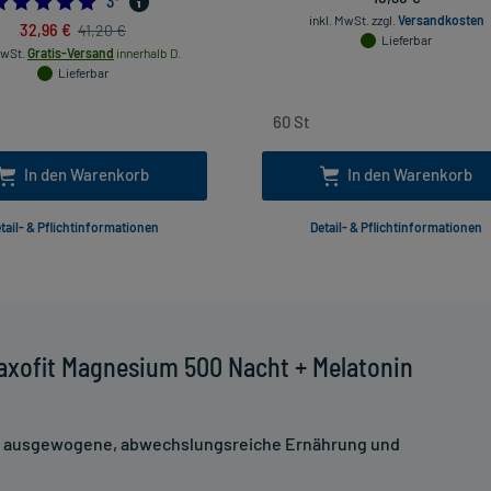
5.0
3
*
inkl. MwSt.
zzgl.
Versandkosten
32,96 €
41,20 €
Lieferbar
MwSt.
Gratis-Versand
innerhalb D.
Lieferbar
In den Warenkorb
In den Warenkorb
tail- & Pflichtinformationen
Detail- & Pflichtinformationen
axofit Magnesium 500 Nacht + Melatonin
ne ausgewogene, abwechslungsreiche Ernährung und