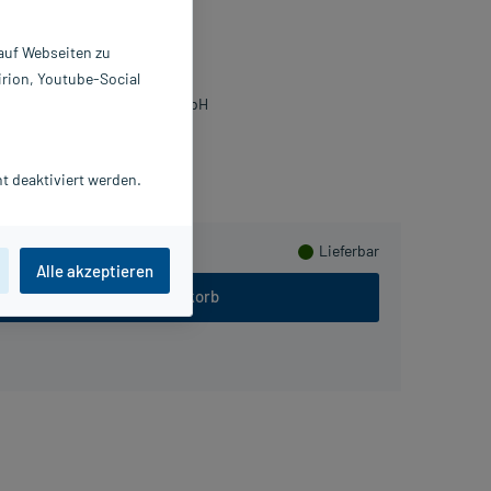
bletten
 auf Webseiten zu
 St
irion, Youtube-Social
739651
CM KLOSTERFRAU Vertr. GmbH
meln
t deaktiviert werden.
Lieferbar
Alle akzeptieren
In den Warenkorb