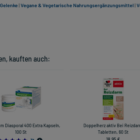
 Gelenke
|
Vegane & Vegetarische Nahrungsergänzungsmittel
|
V
en, kauften auch:
m Diasporal 400 Extra Kapseln,
Doppelherz aktiv Bei Reizda
100 St
Tabletten, 60 St
18,95 €