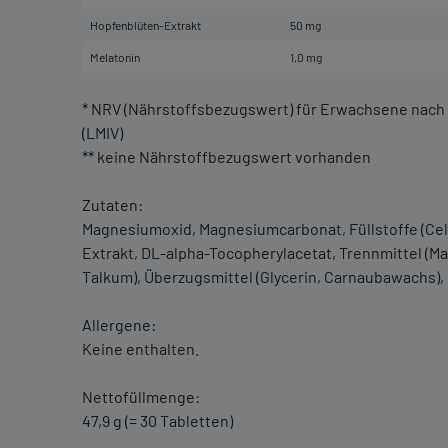
Hopfenblüten-Extrakt
50 mg
Melatonin
1,0 mg
* NRV (Nährstoffsbezugswert) für Erwachsene nach
(LMIV)
** keine Nährstoffbezugswert vorhanden
Zutaten:
Magnesiumoxid, Magnesiumcarbonat, Füllstoffe (Cel
Extrakt, DL-alpha-Tocopherylacetat, Trennmittel (M
Talkum), Überzugsmittel (Glycerin, Carnaubawachs), 
Allergene:
Keine enthalten.
Nettofüllmenge:
47,9 g (= 30 Tabletten)