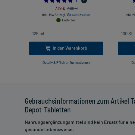
5.0
1
*
7,19 €
7,99 €
inkl. MwSt.
zzgl.
Versandkosten
inkl. 
Lieferbar
In den Warenkorb
Detail- & Pflichtinformationen
De
Gebrauchsinformationen zum Artikel T
Depot-Tabletten
Nahrungsergänzungsmittel sind kein Ersatz für ei
gesunde Lebensweise.