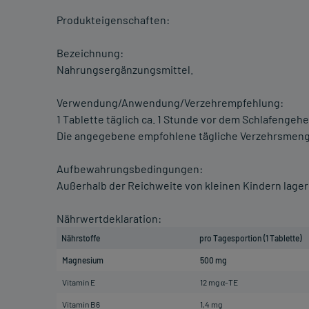
Produkteigenschaften:
Bezeichnung:
Nahrungsergänzungsmittel.
Verwendung/Anwendung/Verzehrempfehlung:
1 Tablette täglich ca. 1 Stunde vor dem Schlafengeh
Die angegebene empfohlene tägliche Verzehrsmenge
Aufbewahrungsbedingungen:
Außerhalb der Reichweite von kleinen Kindern lager
Nährwertdeklaration:
Nährstoffe
pro Tagesportion (1 Tablette)
Magnesium
500 mg
Vitamin E
12 mg α-TE
Vitamin B6
1,4 mg