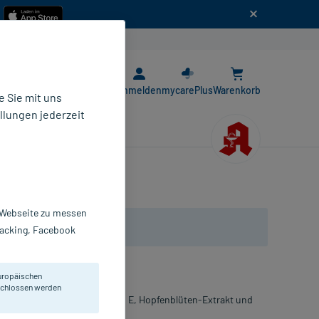
n
E-Rezept App
Anmelden
mycarePlus
Warenkorb
 Sie mit uns
llungen jederzeit
t-Tabletten
r Webseite zu messen
Tracking, Facebook
uropäischen
eschlossen werden
nesium, Vitamin B6, Vitamin E, Hopfenblüten-Extrakt und