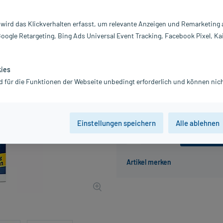
Darreichung:
Ta
 wird das Klickverhalten erfasst, um relevante Anzeigen und Remarketing
Inhalt:
30
Google Retargeting, Bing Ads Universal Event Tracking, Facebook Pixel, Ka
PZN:
18
Hersteller:
M
4,49 €
kies
45
PlusHerzen sam
d für die Funktionen der Webseite unbedingt erforderlich und können nich
inkl. MwSt.
zzgl.
Versandkosten
Einstellungen speichern
Alle ablehnen