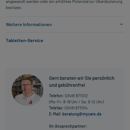
angewandt werden oder ein erhöhtes Potenzial zur Überdosierung
besitzen.
Weitere Informationen
Anwendungsgebiete:
Tabletten-Service
- Bluthochdruck
Dosierung und Anwendungshinweise:
Erwachsene
1 Tablette
1-mal täglich
Gern beraten wir Sie persönlich
unabhängig von der Mahlzeit
und gebührenfrei
Die Gesamtdosis sollte nicht ohne Rücksprache mit einem Arzt
Telefon:
03491 877012
oder Apotheker überschritten werden.
(Mo-Fr: 8-18 Uhr / Sa: 9-12 Uhr)
Telefax:
03491 877014
Art der Anwendung?
E-Mail:
beratung@mycare.de
Mehr anzeigen
Nehmen Sie das Arzneimittel im Ganzen mit Flüssigkeit (z.B. 1 Glas
Wasser) ein.
Ihr Ansprechpartner: