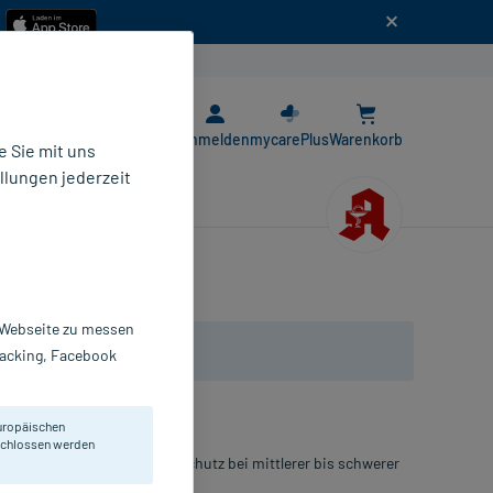
n
E-Rezept App
Anmelden
mycarePlus
Warenkorb
 Sie mit uns
llungen jederzeit
r Webseite zu messen
Tracking, Facebook
uropäischen
eschlossen werden
m für Männer und Frauen. Schutz bei mittlerer bis schwerer