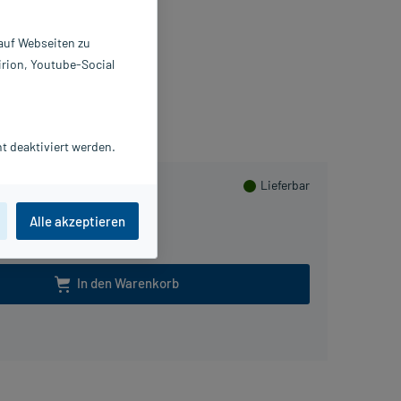
 St
 auf Webseiten zu
5822328
irion, Youtube-Social
ssity Germany GmbH
PlusHerzen sammeln
t deaktiviert werden.
Lieferbar
Alle akzeptieren
In den Warenkorb