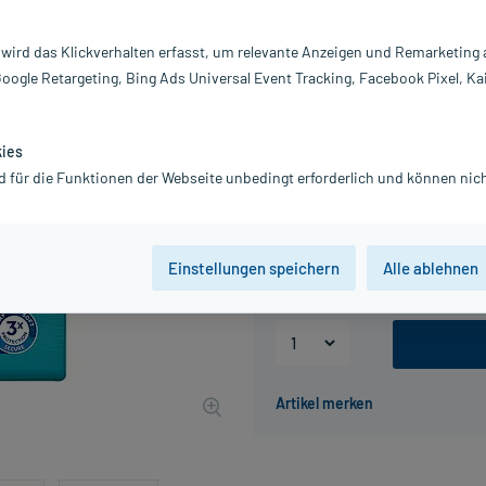
Inhalt:
12
 wird das Klickverhalten erfasst, um relevante Anzeigen und Remarketing
PZN:
1
Google Retargeting, Bing Ads Universal Event Tracking, Facebook Pixel, Ka
Hersteller:
E
22,53 €
UVP
36,49 €
226
kies
inkl. MwSt.
Gratis-Versand
innerhalb D.
d für die Funktionen der Webseite unbedingt erforderlich und können nich
Packungseinheit
Einstellungen speichern
Alle ablehnen
12 St , XL
14 St , S