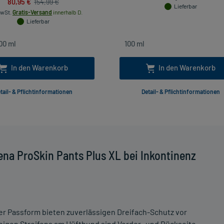
80,95 €
154,99 €
Lieferbar
MwSt.
Gratis-Versand
innerhalb D.
Lieferbar
In den Warenkorb
In den Warenkorb
tail- & Pflichtinformationen
Detail- & Pflichtinformationen
na ProSkin Pants Plus XL bei Inkontinenz
r Passform bieten zuverlässigen Dreifach-Schutz vor
bigen Streifens am Hüftbund sind Vorder- und Rückseite