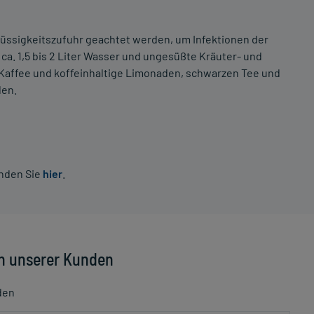
Flüssigkeitszufuhr geachtet werden, um Infektionen der
ca. 1,5 bis 2 Liter Wasser und ungesüßte Kräuter- und
 Kaffee und koffeinhaltige Limonaden, schwarzen Tee und
den.
inden Sie
hier
.
n unserer Kunden
den