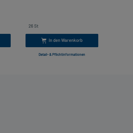
inkl
In den Warenkorb
Detail- & Pflichtinformationen
Deta