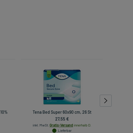
 10%
Tena Bed Super 60x90 cm, 26 St
Accu Che
27,55 €
inkl. MwSt.
Gratis-Versand
innerhalb D.
Lieferbar