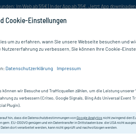
unden: Im Web ab 55€ | In der App ab 35€. Jetzt App downloade
d Cookie-Einstellungen
es um zu erfahren, wann Sie unsere Webseite besuchen und wie
e Nutzererfahrung zu verbessern. Sie können Ihre Cookie-Einste
nlösen
Rezeptur
Aktion %
en:
Datenschutzerklärung
Impressum
na ProSkin Pants Plus XL bei Inkontinenz
s können wir Besuche und Trafficquellen zählen, um die Leistung unsere
Nur für kurze Zeit:
Gratis-Versand* ab 19€ Mindestbestellwert!
fahrung zu verbessern (Criteo, Google Signals, Bing Ads Universal Event 
ial Plugin).
i Inkontinenz, 12
TENA
arauf hin, dass die Datenschutzbestimmungen von
Google Analytics
nicht zwingend den E
n gem. EU-DSGVO genügen und ein Datentransfer in Drittstaaten bzw. die USA nicht ausg
 Daten dort verarbeitet werden, kann nicht geprüft und nachvollzogen werden.
Weiche Slips mit bequemer Passfor
Blasenschwäche.