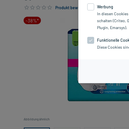
Werbung
Produkt bewerten & PlusHerzen sichern
In diesen Cookies
-38%*
schalten (Criteo, 
Plugin, Emarsys).
Funktionelle Coo
Diese Cookies sin
Abbildung ähnlich