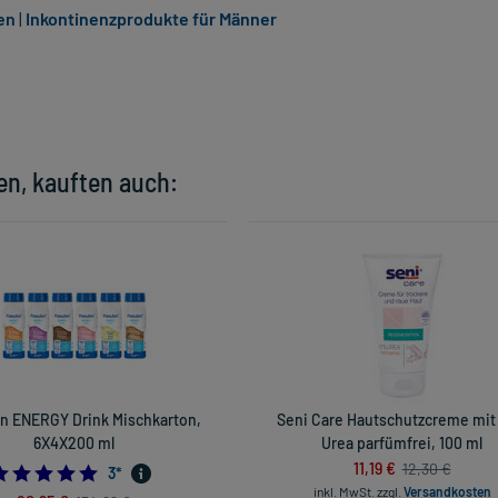
en
|
Inkontinenzprodukte für Männer
en, kauften auch:
n ENERGY Drink Mischkarton,
Seni Care Hautschutzcreme mit
6X4X200 ml
Urea parfümfrei, 100 ml
11,19 €
12,30 €
5.0
3
*
inkl. MwSt.
zzgl.
Versandkosten