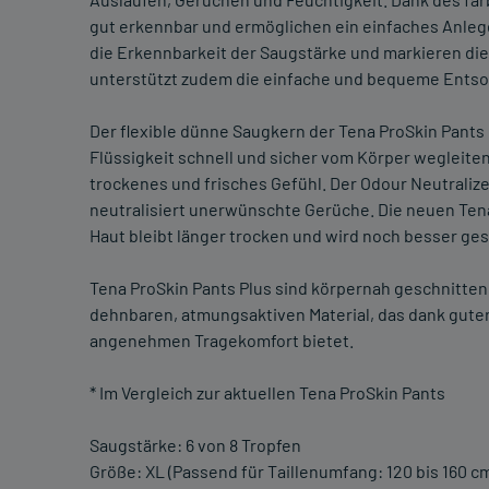
gut erkennbar und ermöglichen ein einfaches Anlegen
die Erkennbarkeit der Saugstärke und markieren die
unterstützt zudem die einfache und bequeme Ents
Der flexible dünne Saugkern der Tena ProSkin Pants
Flüssigkeit schnell und sicher vom Körper wegleiten.
trockenes und frisches Gefühl. Der Odour Neutrali
neutralisiert unerwünschte Gerüche. Die neuen Tena
Haut bleibt länger trocken und wird noch besser ges
Tena ProSkin Pants Plus sind körpernah geschnitte
dehnbaren, atmungsaktiven Material, das dank guter
angenehmen Tragekomfort bietet.
* Im Vergleich zur aktuellen Tena ProSkin Pants
Saugstärke: 6 von 8 Tropfen
Größe: XL (Passend für Taillenumfang: 120 bis 160 c