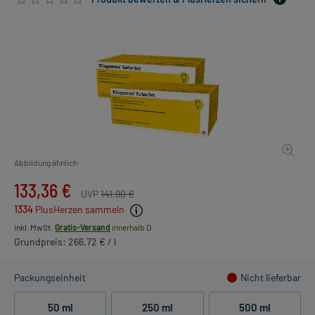
Abbildung ähnlich
133,36 €
UVP
141,90 €
1334
PlusHerzen sammeln
inkl. MwSt.
Gratis-Versand
innerhalb D.
Grundpreis: 266,72 € / l
Packungseinheit
Nicht lieferbar
50 ml
250 ml
500 ml