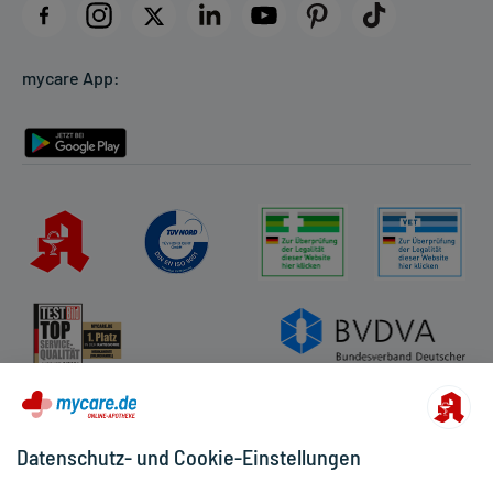
Datenschutz
Cookie-Einstellungen
mycare App:
Rückgabe/Widerruf
Barrierefreiheitserklärung
Datenschutz- und Cookie-Einstellungen