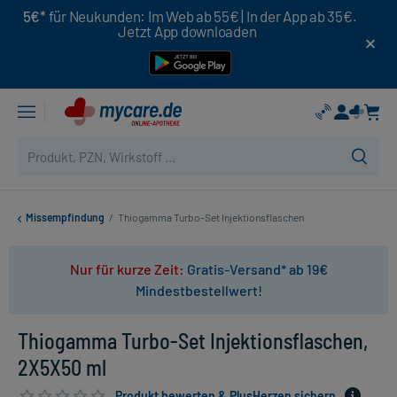
5€*
für Neukunden: Im Web ab 55€ | In der App ab 35€.
Jetzt App downloaden
Missempfindung
/
Thiogamma Turbo-Set Injektionsflaschen
Nur für kurze Zeit:
Gratis-Versand* ab 19€
Mindestbestellwert!
Thiogamma Turbo-Set Injektionsflaschen,
2X5X50 ml
Produkt bewerten & PlusHerzen sichern