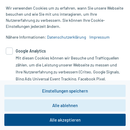
Wir verwenden Cookies um zu erfahren, wann Sie unsere Webseite
besuchen und wie Sie mit uns interagieren, um Ihre
Nutzererfahrung zu verbessern. Sie können Ihre Cookie-
Alle Preise gelten inkl. MwSt., ggf. zzgl. Versandkosten
Einstellungen jederzeit ändern.
Informationen auf dieser Website werden ausschließlich für
informative Zwecke zur Verfügung gestellt. Sie ersetzen keinesfalls
Nähere Informationen:
Datenschutzerklärung
Impressum
die Untersuchung und Behandlung durch einen Arzt. Bitte
beachten Sie, dass hierdurch weder Diagnosen gestellt noch
Google Analytics
Therapien eingeleitet werden können. | Diese Webseite benutzt
Mit diesen Cookies können wir Besuche und Trafficquellen
Google Analytics. Lesen Sie bitte dazu die wichtigen Hinweise in
unserer Datenschutzerklärung. Für den Widerruf einer Bestellung
zählen, um die Leistung unserer Webseite zu messen und
nutzen Sie das Formular:
Ihre Nutzererfahrung zu verbessern (Criteo, Google Signals,
Bing Ads Universal Event Tracking, Facebook Pixel,
Vertrag widerrufen
Youtube-Social Plugin).
Einstellungen speichern
Wir weisen darauf hin, dass die
Datenschutzbestimmungen von
Google Analytics
nicht
Alle ablehnen
*Hinweise zu unseren Aktionen und Bewertungen
zwingend den Europäischen Anforderungen gem. EU-
DSGVO genügen und ein Datentransfer in Drittstaaten bzw.
die USA nicht ausgeschlossen werden kann. Wie die
Alle akzeptieren
Daten dort verarbeitet werden, kann nicht geprüft und
nachvollzogen werden.
copyright @ 2026 Roland Helle e.K. - Versandapotheke - Alle Rechte vorbehalten