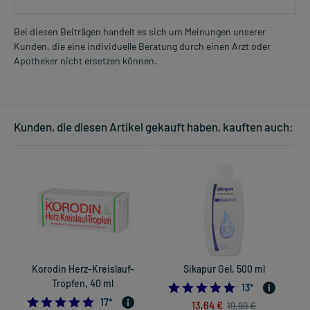
Bei diesen Beiträgen handelt es sich um Meinungen unserer
Kunden, die eine individuelle Beratung durch einen Arzt oder
Apotheker nicht ersetzen können.
Kunden, die diesen Artikel gekauft haben, kauften auch:
Korodin Herz-Kreislauf-
Sikapur Gel, 500 ml
Tropfen, 40 ml
4.8461538461538
13
*
5.0
17
*
13,64 €
19,99 €