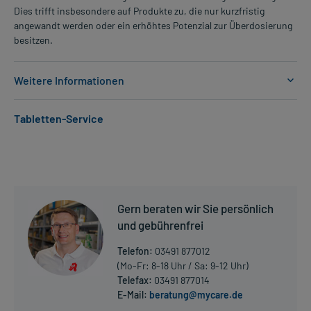
Dies trifft insbesondere auf Produkte zu, die nur kurzfristig
angewandt werden oder ein erhöhtes Potenzial zur Überdosierung
besitzen.
Weitere Informationen
Anwendungsgebiete:
Tabletten-Service
- Bluthochdruck
Dosierung und Anwendungshinweise:
Erwachsene
1 Tablette
1-mal täglich
Gern beraten wir Sie persönlich
unabhängig von der Mahlzeit
und gebührenfrei
Die Gesamtdosis sollte nicht ohne Rücksprache mit einem Arzt
Telefon:
03491 877012
oder Apotheker überschritten werden.
(Mo-Fr: 8-18 Uhr / Sa: 9-12 Uhr)
Telefax:
03491 877014
Art der Anwendung?
E-Mail:
beratung@mycare.de
Mehr anzeigen
Nehmen Sie das Arzneimittel im Ganzen mit Flüssigkeit (z.B. 1 Glas