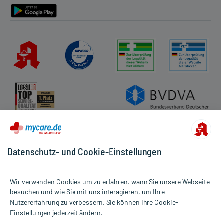
Datenschutz- und Cookie-Einstellungen
Wir verwenden Cookies um zu erfahren, wann Sie unsere Webseite
besuchen und wie Sie mit uns interagieren, um Ihre
Nutzererfahrung zu verbessern. Sie können Ihre Cookie-
Alle Preise gelten inkl. MwSt., ggf. zzgl. Versandkosten
Einstellungen jederzeit ändern.
Informationen auf dieser Website werden ausschließlich für