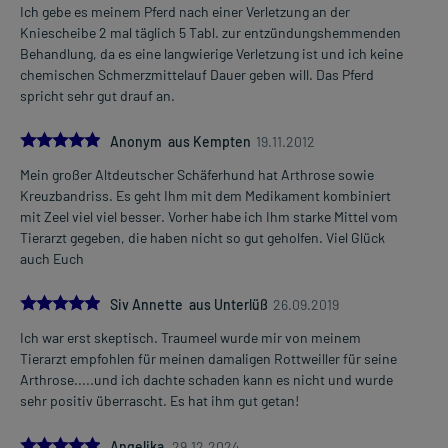
Ich gebe es meinem Pferd nach einer Verletzung an der
Kniescheibe 2 mal täglich 5 Tabl. zur entzündungshemmenden
Behandlung, da es eine langwierige Verletzung ist und ich keine
chemischen Schmerzmittelauf Dauer geben will. Das Pferd
spricht sehr gut drauf an.
5.0
Anonym aus Kempten
19.11.2012
Mein großer Altdeutscher Schäferhund hat Arthrose sowie
Kreuzbandriss. Es geht Ihm mit dem Medikament kombiniert
mit Zeel viel viel besser. Vorher habe ich Ihm starke Mittel vom
Tierarzt gegeben, die haben nicht so gut geholfen. Viel Glück
auch Euch
5.0
Siv Annette aus Unterlüß
26.09.2019
Ich war erst skeptisch. Traumeel wurde mir von meinem
Tierarzt empfohlen für meinen damaligen Rottweiller für seine
Arthrose.....und ich dachte schaden kann es nicht und wurde
sehr positiv überrascht. Es hat ihm gut getan!
5.0
Angelika
29.12.2024