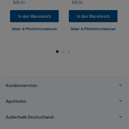
In den Warenkorb
In den Warenkorb
Detail- & Pflichtinformationen
Detail- & Pflichtinformationen
Kundenservice:
Versandkosten
Apotheke:
Zahlungsarten
Ratgeber
Kontakt
Außerhalb Deutschland:
E-Rezept
FAQ
Versandkosten Schweiz