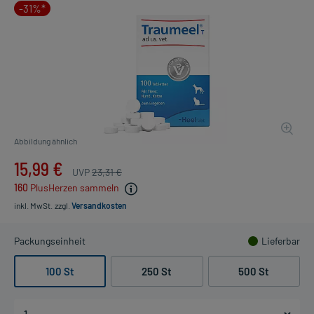
-31%*
Abbildung ähnlich
15,99 €
UVP
23,31 €
160
PlusHerzen sammeln
inkl. MwSt.
zzgl.
Versandkosten
Packungseinheit
Lieferbar
100 St
250 St
500 St