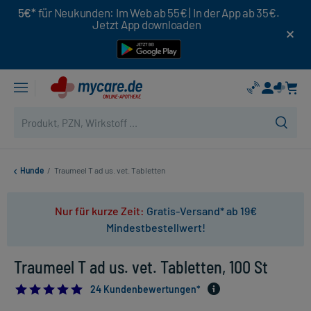
5€*
für Neukunden: Im Web ab 55€ | In der App ab 35€.
Jetzt App downloaden
Hunde
/
Traumeel T ad us. vet. Tabletten
Nur für kurze Zeit:
Gratis-Versand* ab 19€
Mindestbestellwert!
Traumeel T ad us. vet. Tabletten, 100 St
4.916666666666667
24 Kundenbewertungen*