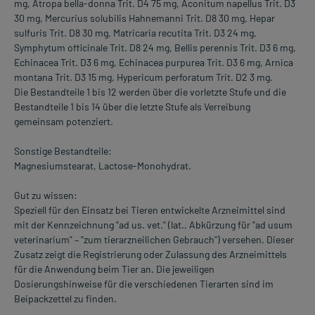
mg, Atropa bella-donna Trit. D4 75 mg, Aconitum napellus Trit. D3
30 mg, Mercurius solubilis Hahnemanni Trit. D8 30 mg, Hepar
sulfuris Trit. D8 30 mg, Matricaria recutita Trit. D3 24 mg,
Symphytum officinale Trit. D8 24 mg, Bellis perennis Trit. D3 6 mg,
Echinacea Trit. D3 6 mg, Echinacea purpurea Trit. D3 6 mg, Arnica
montana Trit. D3 15 mg, Hypericum perforatum Trit. D2 3 mg.
Die Bestandteile 1 bis 12 werden über die vorletzte Stufe und die
Bestandteile 1 bis 14 über die letzte Stufe als Verreibung
gemeinsam potenziert.
Sonstige Bestandteile:
Magnesiumstearat, Lactose-Monohydrat.
Gut zu wissen:
Speziell für den Einsatz bei Tieren entwickelte Arzneimittel sind
mit der Kennzeichnung "ad us. vet." (lat., Abkürzung für "ad usum
veterinarium" – "zum tierarzneilichen Gebrauch") versehen. Dieser
Zusatz zeigt die Registrierung oder Zulassung des Arzneimittels
für die Anwendung beim Tier an. Die jeweiligen
Dosierungshinweise für die verschiedenen Tierarten sind im
Beipackzettel zu finden.