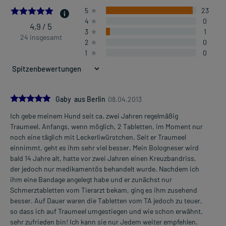
4.916666666666667
5
23
4
0
4,9 / 5
3
1
24 insgesamt
2
0
1
0
5.0
Gaby aus Berlin
08.04.2013
Ich gebe meinem Hund seit ca. zwei Jahren regelmäßig
Traumeel. Anfangs, wenn möglich, 2 Tabletten, im Moment nur
noch eine täglich mit Leckerliwürstchen. Seit er Traumeel
einnimmt, geht es ihm sehr viel besser. Mein Bologneser wird
bald 14 Jahre alt, hatte vor zwei Jahren einen Kreuzbandriss,
der jedoch nur medikamentös behandelt wurde. Nachdem ich
ihm eine Bandage angelegt habe und er zunächst nur
Schmerztabletten vom Tierarzt bekam, ging es ihm zusehend
besser. Auf Dauer waren die Tabletten vom TA jedoch zu teuer,
so dass ich auf Traumeel umgestiegen und wie schon erwähnt,
sehr zufrieden bin! Ich kann sie nur Jedem weiter empfehlen.