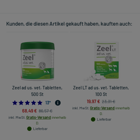
Kunden, die diesen Artikel gekauft haben, kauften auch:
Zeel ad us. vet. Tabletten,
Zeel LT ad us. vet. Tabletten,
500 St
100 St
19,97 €
23,31 €
5.0
13
*
inkl. MwSt.
Gratis-Versand
innerhalb
68,49 €
86,57 €
D.
inkl. MwSt.
Gratis-Versand
innerhalb
Lieferbar
D.
Lieferbar